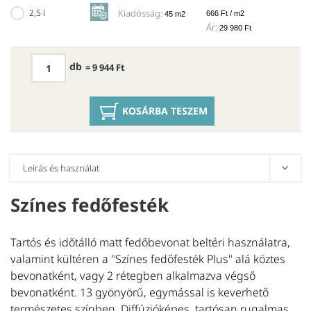
2,5 l
Kiadósság:
666 Ft / m2
45 m2
Ár:
29 980 Ft
db
= 9 944 Ft
KOSÁRBA TESZEM
Színes fedőfesték
E
Tartós és időtálló matt fedőbevonat beltéri használatra,
A
valamint kültéren a "Színes fedőfesték Plus" alá köztes
Kl
bevonatként, vagy 2 rétegben alkalmazva végső
be
bevonatként. 13 gyönyörű, egymással is keverhető
la
természetes színben. Diffúzióképes, tartósan rugalmas
a