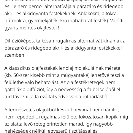
és "le nem pergő" alternatívája a párazáró és ridegebb
b
akril- és alkidgyanta festékeknek. Ablakokra, ajtókra,
T
bútorokra, gyermekjátékokra (bababarát festék). Valódi
gyantamentes olajfesték!
L
Ol
Diffúzióképes, tartósan rugalmas alternatívát kínálnak a
fe
párazáró és ridegebb akril- és alkidgyanta festékekkel
m
szemben.
L
fa
A klasszikus olajfestékek lenolaj molekuláinak mérete
T
(kb. 50-szer kisebb mint a műgyantáké) lehetővé teszi a
felületbe való behatolást. Az olajfestékrétegek nem
gátolják a diffúziót, így a nedvesség a fa belsejéből el
L
tud távozni, a fa ezáltal védve van a rothadástól.
N
n
A természetes olajokból készült bevonat nem hámlik,
h
nem repedezik, rugalmas felülete fokozatosan kopik, míg
k
az alatta levő réteg érintetlen marad, így nagyobb
al
nehézségek nélkül, egyszerű tisztítással és