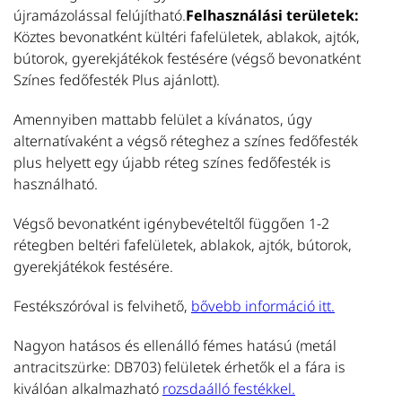
T
újramázolással felújítható.
Felhasználási területek:
Köztes bevonatként kültéri fafelületek, ablakok, ajtók,
bútorok, gyerekjátékok festésére (végső bevonatként
Színes fedőfesték Plus ajánlott).
U
Amennyiben mattabb felület a kívánatos, úgy
alternatívaként a végső réteghez a színes fedőfesték
S
plus helyett egy újabb réteg színes fedőfesték is
Se
használható.
be
te
Végső bevonatként igénybevételtől függően 1-2
é
rétegben beltéri fafelületek, ablakok, ajtók, bútorok,
ne
gyerekjátékok festésére.
m
T
Festékszóróval is felvihető,
bővebb információ itt.
Nagyon hatásos és ellenálló fémes hatású (metál
antracitszürke: DB703) felületek érhetők el a fára is
kiválóan alkalmazható
rozsdaálló festékkel.