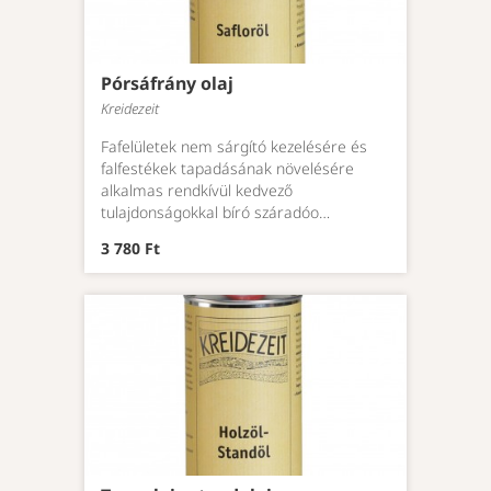
Pórsáfrány olaj
Kreidezeit
Fafelületek nem sárgító kezelésére és
falfestékek tapadásának növelésére
alkalmas rendkívül kedvező
tulajdonságokkal bíró száradóo…
3 780 Ft