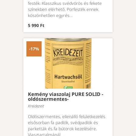
festék. Klasszikus svédvörös és fekete
színekben elérhető. Porfesték ennek
köszönhetően egyrés…
5 990 Ft
-17%
Kemény viaszolaj PURE SOLID -
oldószermentes-
Kreidezeit
Oldószermentes, ellenálló felületkezelés
elsősorban fa padlók, svédpadlók és
parketták és fa bútorok kezelésére.
Viasztartalmánál …