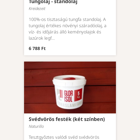
Tungolaj - standolaj
Kreidezeit
100%-os tisztaságú tungfa standolaj. A
tungolaj értékes növényi száradóolaj, a
víz- és időjárás álló keményolajok és
lazúrok legf…
6 788 Ft
Svédvörös festék (két színben)
Naturillo
Tesztgyőztes valódi svéd svédvörös