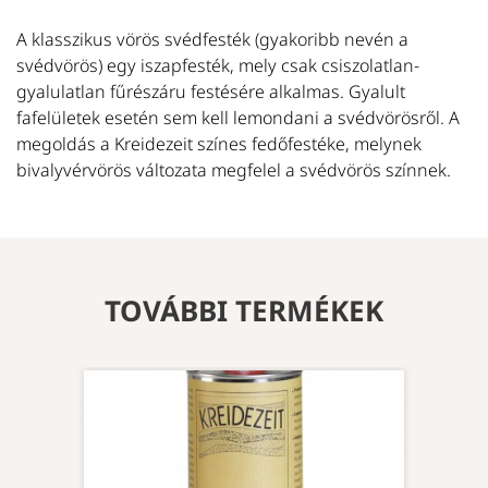
A klasszikus vörös svédfesték (gyakoribb nevén a
svédvörös) egy iszapfesték, mely csak csiszolatlan-
gyalulatlan fűrészáru festésére alkalmas. Gyalult
fafelületek esetén sem kell lemondani a svédvörösről. A
megoldás a Kreidezeit színes fedőfestéke, melynek
bivalyvérvörös változata megfelel a svédvörös színnek.
TOVÁBBI TERMÉKEK