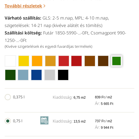
További részletek
Várható szállítás:
GLS: 2-5 m.nap, MPL: 4-10 m.nap,
szigetelések: 14-21 nap (kivéve alátét és tömítés)
Szállítási költség:
Futár 1850-5990-...-0Ft, Csomagpont 990-
1250-...-0Ft
(Kivéve szigetelések és egyedi fuvardíjas termékek)
0,375 l
Kiadósság:
839 Ft / m2
6,75 m2
Ár:
5 665 Ft
0,75 l
Kiadósság:
737 Ft / m2
13,5 m2
Ár:
9 944 Ft