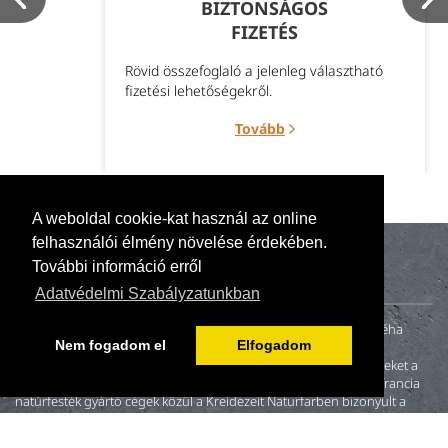
BIZTONSÁGOS
FIZETÉS
Rövid összefoglaló a jelenleg választható
fizetési lehetőségekről.
Tovább
A weboldal cookie-kat használ az online
felhasználói élmény növelése érdekében.
További információ erről
Adatvédelmi Szabályzatunkban
A naturillo.hu mögött egy kis családi vállalkozás (anya, apa és néha
Nem fogadom el
Elfogadom
gyerekek) tevékenykedik. 2000-ben fiatal házasként otthonunk
felújításakor nem találtunk környezetbarát és egészséges festékeket a
magyar piacon. A neten fellelt és megkeresett német, angol és francia
natúrfesték gyártó cégek közül a Kreidezeit Naturfarben bizonyult a
leginkább hitelesnek.