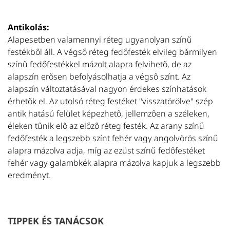
Antikolás:
Alapesetben valamennyi réteg ugyanolyan színű
festékből áll. A végső réteg fedőfesték elvileg bármilyen
színű fedőfestékkel mázolt alapra felvihető, de az
alapszín erősen befolyásolhatja a végső színt. Az
alapszín változtatásával nagyon érdekes színhatások
érhetők el. Az utolsó réteg festéket "visszatörölve" szép
antik hatású felület képezhető, jellemzően a széleken,
éleken tűnik elő az előző réteg festék. Az arany színű
fedőfesték a legszebb színt fehér vagy angolvörös színű
alapra mázolva adja, míg az ezüst színű fedőfestéket
fehér vagy galambkék alapra mázolva kapjuk a legszebb
eredményt.
TIPPEK ÉS TANÁCSOK