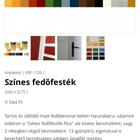
Kreidezeit |
KRE-1105,1
Színes fedőfesték
zöld x
0,75 l
9 944 Ft
Tartós és időtálló matt fedőbevonat beltéri használatra, valamint
kültéren a "Színes fedőfesték Plus" alá köztes bevonatként, vagy
2 rétegben végső bevonatként. 13 gyönyörű, egymással is
keverhető természetes színben. Izoalifát mentes.