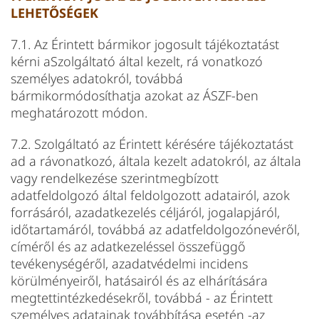
LEHETŐSÉGEK
7.1. Az Érintett bármikor jogosult tájékoztatást
kérni aSzolgáltató által kezelt, rá vonatkozó
személyes adatokról, továbbá
bármikormódosíthatja azokat az ÁSZF-ben
meghatározott módon.
7.2. Szolgáltató az Érintett kérésére tájékoztatást
ad a rávonatkozó, általa kezelt adatokról, az általa
vagy rendelkezése szerintmegbízott
adatfeldolgozó által feldolgozott adatairól, azok
forrásáról, azadatkezelés céljáról, jogalapjáról,
időtartamáról, továbbá az adatfeldolgozónevéről,
címéről és az adatkezeléssel összefüggő
tevékenységéről, azadatvédelmi incidens
körülményeiről, hatásairól és az elhárítására
megtettintézkedésekről, továbbá - az Érintett
személyes adatainak továbbítása esetén -az