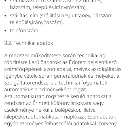
számlázási cím (számlázási név, utcanév,
házszám, település,irányítószám),
szállítási cím (szállítási név, utcanév, házszám,
település,irányítószám),
telefonszám
3.2. Technikai adatok
A rendszer működtetése során technikailag
rögzítésre kerülőadatok: az Érintett bejelentkező
számítógépének azon adatai, melyek aszolgáltatás
igénybe vétele során generálódnak és melyeket a
Szolgáltatórendszere a technikai folyamatok
automatikus eredményeként rögzít.
Azautomatikusan rögzítésre kerülő adatokat a
rendszer az Érintett különnyilatkozata vagy
cselekménye nélkül a belépéskor, illetve
kilépéskorautomatikusan naplózza. Ezen adatok
egyéb személyes felhasználói adatokkal -törvény