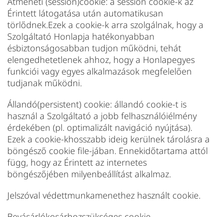
Átmeneti (session)cookie: a session cookie-k az
Érintett látogatása után automatikusan
törlődnek.Ezek a cookie-k arra szolgálnak, hogy a
Szolgáltató Honlapja hatékonyabban
ésbiztonságosabban tudjon működni, tehát
elengedhetetlenek ahhoz, hogy a Honlapegyes
funkciói vagy egyes alkalmazások megfelelően
tudjanak működni.
Állandó(persistent) cookie: állandó cookie-t is
használ a Szolgáltató a jobb felhasználóiélmény
érdekében (pl. optimalizált navigáció nyújtása).
Ezek a cookie-khosszabb ideig kerülnek tárolásra a
böngésző cookie file-jában. Ennekidőtartama attól
függ, hogy az Érintett az internetes
böngészőjében milyenbeállítást alkalmaz.
Jelszóval védettmunkamenethez használt cookie.
Bevásárlókosárhozszükséges cookie.