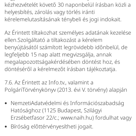
kézhezvételét követő 30 naponbelül írásban közli a
helyesbítés, zárolás vagy törlés iránti
kérelemelutasításának ténybeli és jogi indokait.
Az Érintett tiltakozhat személyes adatának kezelése
ellen.Szolgáltató a tiltakozást a kérelem
benyújtásától számított legrövidebb időnbelül, de
legfeljebb 15 nap alatt megvizsgálja, annak
megalapozottságakérdésében döntést hoz, és
döntéséről a kérelmezőt írásban tájékoztatja.
7.6. Az Érintett az Info.tv., valamint a
PolgáriTörvénykönyv (2013. évi V. törvény) alapján
NemzetiAdatvédelmi és Információszabadság
Hatósághoz (1125 Budapest, Szilágyi
Erzsébetfasor 22/c.; www.naih.hu) fordulhat vagy
Bíróság előttérvényesítheti jogait.