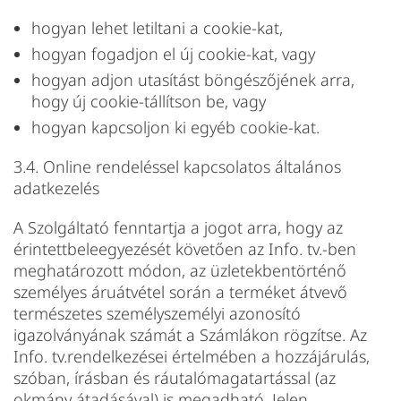
hogyan lehet letiltani a cookie-kat,
hogyan fogadjon el új cookie-kat, vagy
hogyan adjon utasítást böngészőjének arra,
hogy új cookie-tállítson be, vagy
hogyan kapcsoljon ki egyéb cookie-kat.
3.4. Online rendeléssel kapcsolatos általános
adatkezelés
A Szolgáltató fenntartja a jogot arra, hogy az
érintettbeleegyezését követően az Info. tv.-ben
meghatározott módon, az üzletekbentörténő
személyes áruátvétel során a terméket átvevő
természetes személyszemélyi azonosító
igazolványának számát a Számlákon rögzítse. Az
Info. tv.rendelkezései értelmében a hozzájárulás,
szóban, írásban és ráutalómagatartással (az
okmány átadásával) is megadható. Jelen