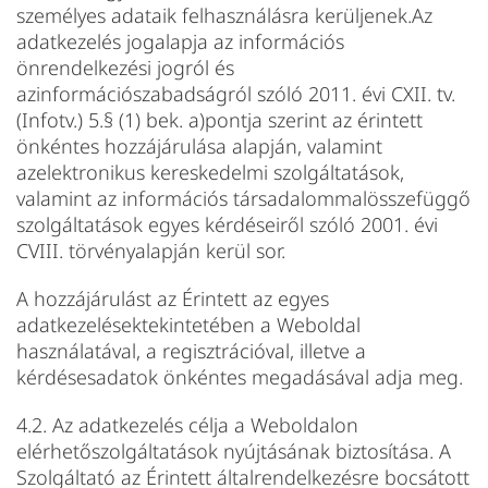
személyes adataik felhasználásra kerüljenek.Az
adatkezelés jogalapja az információs
önrendelkezési jogról és
azinformációszabadságról szóló 2011. évi CXII. tv.
(Infotv.) 5.§ (1) bek. a)pontja szerint az érintett
önkéntes hozzájárulása alapján, valamint
azelektronikus kereskedelmi szolgáltatások,
valamint az információs társadalommalösszefüggő
szolgáltatások egyes kérdéseiről szóló 2001. évi
CVIII. törvényalapján kerül sor.
A hozzájárulást az Érintett az egyes
adatkezelésektekintetében a Weboldal
használatával, a regisztrációval, illetve a
kérdésesadatok önkéntes megadásával adja meg.
4.2. Az adatkezelés célja a Weboldalon
elérhetőszolgáltatások nyújtásának biztosítása. A
Szolgáltató az Érintett általrendelkezésre bocsátott