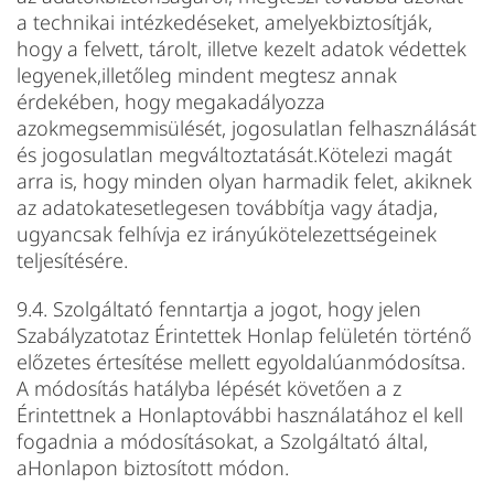
a technikai intézkedéseket, amelyekbiztosítják,
hogy a felvett, tárolt, illetve kezelt adatok védettek
legyenek,illetőleg mindent megtesz annak
érdekében, hogy megakadályozza
azokmegsemmisülését, jogosulatlan felhasználását
és jogosulatlan megváltoztatását.Kötelezi magát
arra is, hogy minden olyan harmadik felet, akiknek
az adatokatesetlegesen továbbítja vagy átadja,
ugyancsak felhívja ez irányúkötelezettségeinek
teljesítésére.
9.4. Szolgáltató fenntartja a jogot, hogy jelen
Szabályzatotaz Érintettek Honlap felületén történő
előzetes értesítése mellett egyoldalúanmódosítsa.
A módosítás hatályba lépését követően a z
Érintettnek a Honlaptovábbi használatához el kell
fogadnia a módosításokat, a Szolgáltató által,
aHonlapon biztosított módon.