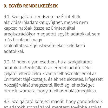
9. EGYÉB RENDELKEZÉSEK
9.1. Szolgáltató rendszere az Érintettek
aktivitásáróladatokat gyűjthet, melyek nem
kapcsolhatóak össze az Érintett által
aregisztrációkor megadott egyéb adatokkal, sem
más honlapok vagy
szolgáltatásokigénybevételekor keletkező
adatokkal.
9.2. Minden olyan esetben, ha a szolgáltatott
adatokat aSzolgáltató az eredeti adatfelvétel
céljától eltérő célra kívánja felhasználni,erről az
Érintettet tájékoztatja, és ehhez előzetes, kifejezett
hozzájárulásátmegszerzi, illetőleg lehetőséget
biztosít számára, hogy a felhasználástmegtiltsa.
9.3. Szolgáltató kötelezi magát, hogy gondoskodik
az adatokbiztonságáról, megteszi továbbá azokat