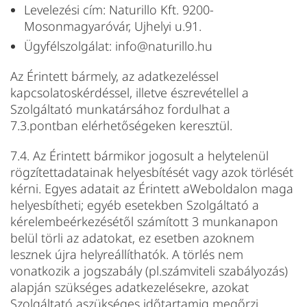
Levelezési cím: Naturillo Kft. 9200-
Mosonmagyaróvár, Ujhelyi u.91.
Ügyfélszolgálat: info@naturillo.hu
Az Érintett bármely, az adatkezeléssel
kapcsolatoskérdéssel, illetve észrevétellel a
Szolgáltató munkatársához fordulhat a
7.3.pontban elérhetőségeken keresztül.
7.4. Az Érintett bármikor jogosult a helytelenül
rögzítettadatainak helyesbítését vagy azok törlését
kérni. Egyes adatait az Érintett aWeboldalon maga
helyesbítheti; egyéb esetekben Szolgáltató a
kérelembeérkezésétől számított 3 munkanapon
belül törli az adatokat, ez esetben azoknem
lesznek újra helyreállíthatók. A törlés nem
vonatkozik a jogszabály (pl.számviteli szabályozás)
alapján szükséges adatkezelésekre, azokat
Szolgáltató aszükséges időtartamig megőrzi.