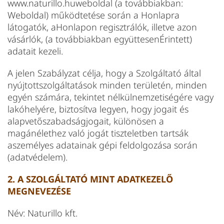
www.naturillo.huweboldal (a továbbiakban:
Weboldal) működtetése során a Honlapra
látogatók, aHonlapon regisztrálók, illetve azon
vásárlók, (a továbbiakban együttesenÉrintett)
adatait kezeli.
A jelen Szabályzat célja, hogy a Szolgáltató által
nyújtottszolgáltatások minden területén, minden
egyén számára, tekintet nélkülnemzetiségére vagy
lakóhelyére, biztosítva legyen, hogy jogait és
alapvetőszabadságjogait, különösen a
magánélethez való jogát tiszteletben tartsák
aszemélyes adatainak gépi feldolgozása során
(adatvédelem).
2. A SZOLGÁLTATÓ MINT ADATKEZELŐ
MEGNEVEZÉSE
Név: Naturillo kft.