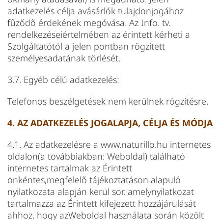
adatkezelés célja avásárlók tulajdonjogához
fűződő érdekének megóvása. Az Info. tv.
rendelkezéseiértelmében az érintett kérheti a
Szolgáltatótól a jelen pontban rögzített
személyesadatának törlését.
3.7. Egyéb célú adatkezelés:
Telefonos beszélgetések nem kerülnek rögzítésre.
4. AZ ADATKEZELÉS JOGALAPJA, CÉLJA ÉS MÓDJA
4.1. Az adatkezelésre a www.naturillo.hu internetes
oldalon(a továbbiakban: Weboldal) található
internetes tartalmak az Érintett
önkéntes,megfelelő tájékoztatáson alapuló
nyilatkozata alapján kerül sor, amelynyilatkozat
tartalmazza az Érintett kifejezett hozzájárulását
ahhoz, hogy azWeboldal használata során közölt