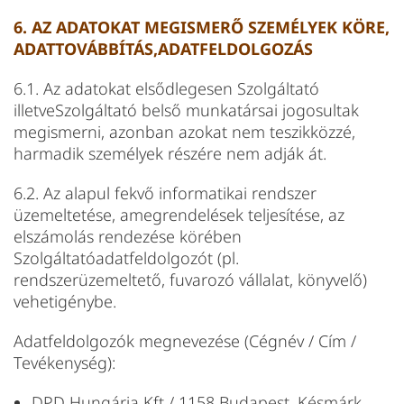
6. AZ ADATOKAT MEGISMERŐ SZEMÉLYEK KÖRE,
ADATTOVÁBBÍTÁS,ADATFELDOLGOZÁS
6.1. Az adatokat elsődlegesen Szolgáltató
illetveSzolgáltató belső munkatársai jogosultak
megismerni, azonban azokat nem teszikközzé,
harmadik személyek részére nem adják át.
6.2. Az alapul fekvő informatikai rendszer
üzemeltetése, amegrendelések teljesítése, az
elszámolás rendezése körében
Szolgáltatóadatfeldolgozót (pl.
rendszerüzemeltető, fuvarozó vállalat, könyvelő)
vehetigénybe.
Adatfeldolgozók megnevezése (Cégnév / Cím /
Tevékenység):
DPD Hungária Kft / 1158 Budapest, Késmárk