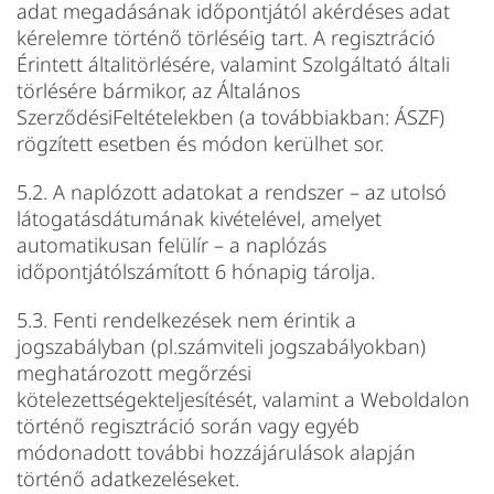
adat megadásának időpontjától akérdéses adat
kérelemre történő törléséig tart. A regisztráció
Érintett általitörlésére, valamint Szolgáltató általi
törlésére bármikor, az Általános
SzerződésiFeltételekben (a továbbiakban: ÁSZF)
rögzített esetben és módon kerülhet sor.
5.2. A naplózott adatokat a rendszer – az utolsó
látogatásdátumának kivételével, amelyet
automatikusan felülír – a naplózás
időpontjátólszámított 6 hónapig tárolja.
5.3. Fenti rendelkezések nem érintik a
jogszabályban (pl.számviteli jogszabályokban)
meghatározott megőrzési
kötelezettségekteljesítését, valamint a Weboldalon
történő regisztráció során vagy egyéb
módonadott további hozzájárulások alapján
történő adatkezeléseket.