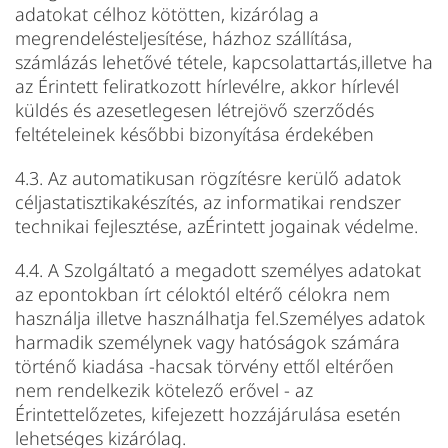
adatokat célhoz kötötten, kizárólag a
megrendelésteljesítése, házhoz szállítása,
számlázás lehetővé tétele, kapcsolattartás,illetve ha
az Érintett feliratkozott hírlevélre, akkor hírlevél
küldés és azesetlegesen létrejövő szerződés
feltételeinek későbbi bizonyítása érdekében
4.3. Az automatikusan rögzítésre kerülő adatok
céljastatisztikakészítés, az informatikai rendszer
technikai fejlesztése, azÉrintett jogainak védelme.
4.4. A Szolgáltató a megadott személyes adatokat
az epontokban írt céloktól eltérő célokra nem
használja illetve használhatja fel.Személyes adatok
harmadik személynek vagy hatóságok számára
történő kiadása -hacsak törvény ettől eltérően
nem rendelkezik kötelező erővel - az
Érintettelőzetes, kifejezett hozzájárulása esetén
lehetséges kizárólag.