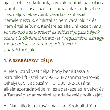
ajánlatot nem küldünk, a vevők adatait kizárólag a
számla kiállításáhozés a csomagok kiküldéséhez
használjuk fel, vevőink vásárlási szokásait
nemelemezzük, címlistákat nem vásárolunk és
nem értékesítünk. Kérésre az általunkkezelt
(és a
vonatkozó adatkezelési és adózási jogszabályok
szerint is törölhető)
adatokat
( regisztráció és/vagy
megrendelés során megadott vevői
adatok)
töröljük.
1. A SZABÁLYZAT CÉLJA
A jelen Szabályzat célja, hogy bemutassa a
Naturillo kft. (székhely:9200- Mosonmagyaróvár,
Ujhelyi u. 91. adószám: 13198013-2-08) által
alkalmazottadatvédelmi és adatkezelési elveket és
a Társaság adatvédelmi és adatkezelésipolitikáját.
Az Naturillo kft.(a továbbiakban: Szolgáltató) a