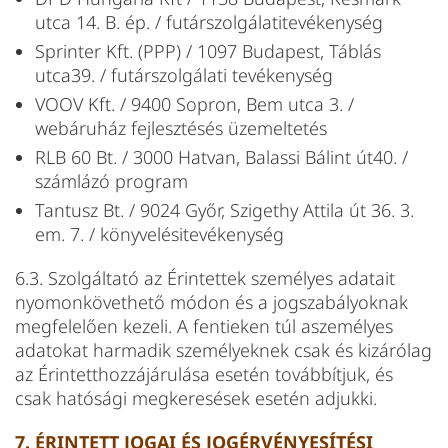
utca 14. B. ép. / futárszolgálatitevékenység
Sprinter Kft. (PPP) / 1097 Budapest, Táblás
utca39. / futárszolgálati tevékenység
VOOV Kft. / 9400 Sopron, Bem utca 3. /
webáruház fejlesztésés üzemeltetés
RLB 60 Bt. /
3000 Hatvan, Balassi Bálint út40.
/
számlázó program
Tantusz Bt. / 9024 Győr, Szigethy Attila út 36. 3.
em. 7. / könyvelésitevékenység
6.3. Szolgáltató az Érintettek személyes adatait
nyomonkövethető módon és a jogszabályoknak
megfelelően kezeli. A fentieken túl aszemélyes
adatokat harmadik személyeknek csak és kizárólag
az Érintetthozzájárulása esetén továbbítjuk, és
csak hatósági megkeresések esetén adjukki.
7. ÉRINTETT JOGAI ÉS JOGÉRVÉNYESÍTÉSI