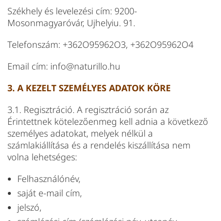
Székhely és levelezési cím: 9200-
Mosonmagyaróvár, Ujhelyiu. 91.
Telefonszám: +362O95962O3, +362O95962O4
Email cím: info@naturillo.hu
3. A KEZELT SZEMÉLYES ADATOK KÖRE
3.1. Regisztráció. A regisztráció során az
Érintettnek kötelezőenmeg kell adnia a következő
személyes adatokat, melyek nélkül a
számlakiállítása és a rendelés kiszállítása nem
volna lehetséges:
Felhasználónév,
saját e-mail cím,
jelszó,