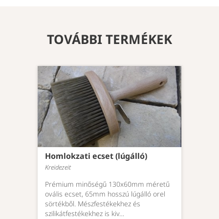
TOVÁBBI TERMÉKEK
Homlokzati ecset (lúgálló)
Kreidezeit
Prémium minőségű 130x60mm méretű
ovális ecset, 65mm hosszú lúgálló orel
sörtékből. Mészfestékekhez és
szilikátfestékekhez is kiv…