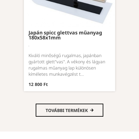
Japán spicc glettvas műanyag
180x58x1mm
.
Kiváló minőségű rugalmas, japánban
gyártott glett"vas". A vékony és lágyan
rugalmas műanyag lap különösen
kíméletes munkavégzést t…
12 800 Ft
TOVÁBBI TERMÉKEK