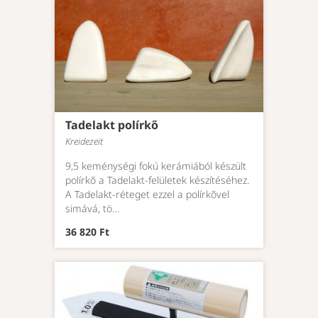
Tadelakt polírkő
Kreidezeit
9,5 keménységi fokú kerámiából készült
polírkõ a Tadelakt-felületek készítéséhez.
A Tadelakt-réteget ezzel a polírkõvel
simává, tö…
36 820 Ft