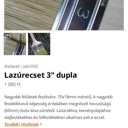
Kreidezeit |
nat-0103
Lazúrecset 3" dupla
1 080 Ft
Nagyobb felületek festésére. 75x18mm méretű. A nagyobb
festékfelvevő képesség érdekében megnövelt hosszúságú
(60mm) tiszta kína-sörtéből. Lazúrokhoz, keményolajokhoz
olajfestékekhez és falfestékekhez alkalmas extra ecset.
További részletek