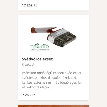
17 262 Ft
Svédvörös ecset
Kreidezeit
Prémium minőségű eredeti svéd ecset
svédfestékekhez (iszapfestékekhez),
kerítésfestéshez és más függőleges fa-
és vakolt felületek…
7 260 Ft