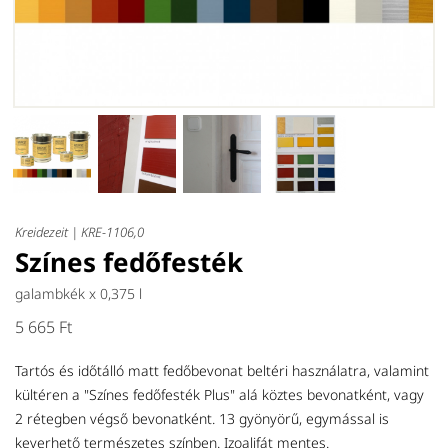
Kreidezeit |
KRE-1106,0
Színes fedőfesték
galambkék x
0,375 l
5 665 Ft
Tartós és időtálló matt fedőbevonat beltéri használatra, valamint
kültéren a "Színes fedőfesték Plus" alá köztes bevonatként, vagy
2 rétegben végső bevonatként. 13 gyönyörű, egymással is
keverhető természetes színben. Izoalifát mentes.