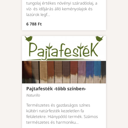
tungolaj értékes növényi száradóolaj, a
víz- és időjárás álló keményolajok és
lazúrok legf…
6 788 Ft
Pajtafesték -több színben-
Naturillo
Természetes és gazdaságos színes
kültéri natúrfesték kezeletlen fa
felületekre. Hiánypótló termék. Számos
természetes és harmoniku…