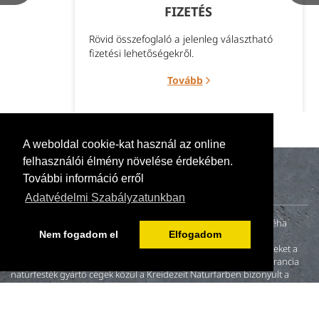
FIZETÉS
Rövid összefoglaló a jelenleg választható
fizetési lehetőségekről.
Tovább
A weboldal cookie-kat használ az online
felhasználói élmény növelése érdekében.
További információ erről
Adatvédelmi Szabályzatunkban
A naturillo.hu mögött egy kis családi vállalkozás (anya, apa és néha
Nem fogadom el
Elfogadom
gyerekek) tevékenykedik. 2000-ben fiatal házasként otthonunk
felújításakor nem találtunk környezetbarát és egészséges festékeket a
magyar piacon. A neten fellelt és megkeresett német, angol és francia
natúrfesték gyártó cégek közül a Kreidezeit Naturfarben bizonyult a
leginkább hitelesnek.