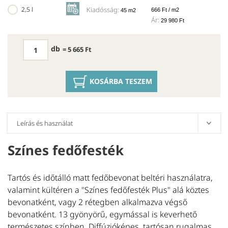
2,5 l
Kiadósság:
666 Ft / m2
45 m2
Ár:
29 980 Ft
db
= 5 665 Ft
KOSÁRBA TESZEM
Színes fedőfesték
E
Tartós és időtálló matt fedőbevonat beltéri használatra,
A
valamint kültéren a "Színes fedőfesték Plus" alá köztes
Kl
bevonatként, vagy 2 rétegben alkalmazva végső
be
bevonatként. 13 gyönyörű, egymással is keverhető
la
természetes színben. Diffúzióképes, tartósan rugalmas
a