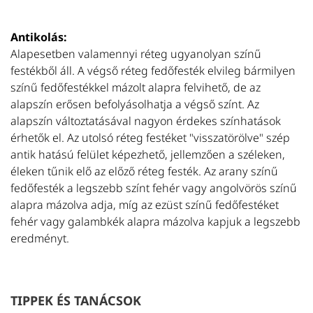
Antikolás:
Alapesetben valamennyi réteg ugyanolyan színű
festékből áll. A végső réteg fedőfesték elvileg bármilyen
színű fedőfestékkel mázolt alapra felvihető, de az
alapszín erősen befolyásolhatja a végső színt. Az
alapszín változtatásával nagyon érdekes színhatások
érhetők el. Az utolsó réteg festéket "visszatörölve" szép
antik hatású felület képezhető, jellemzően a széleken,
éleken tűnik elő az előző réteg festék. Az arany színű
fedőfesték a legszebb színt fehér vagy angolvörös színű
alapra mázolva adja, míg az ezüst színű fedőfestéket
fehér vagy galambkék alapra mázolva kapjuk a legszebb
eredményt.
TIPPEK ÉS TANÁCSOK