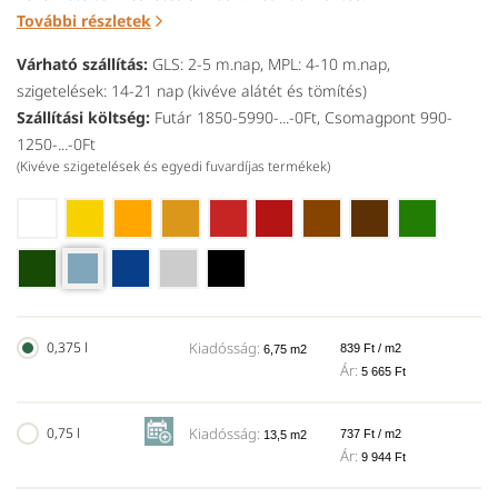
További részletek
Várható szállítás:
GLS: 2-5 m.nap, MPL: 4-10 m.nap,
szigetelések: 14-21 nap (kivéve alátét és tömítés)
Szállítási költség:
Futár 1850-5990-...-0Ft, Csomagpont 990-
1250-...-0Ft
(Kivéve szigetelések és egyedi fuvardíjas termékek)
0,375 l
Kiadósság:
839 Ft / m2
6,75 m2
Ár:
5 665 Ft
0,75 l
Kiadósság:
737 Ft / m2
13,5 m2
Ár:
9 944 Ft