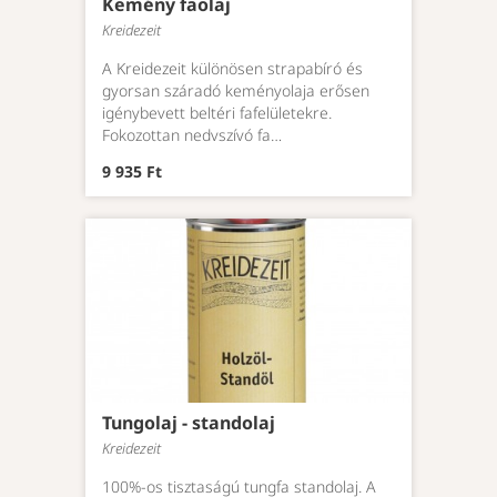
Kemény faolaj
Kreidezeit
A Kreidezeit különösen strapabíró és
gyorsan száradó keményolaja erősen
igénybevett beltéri fafelületekre.
Fokozottan nedvszívó fa…
9 935 Ft
Tungolaj - standolaj
Kreidezeit
100%-os tisztaságú tungfa standolaj. A