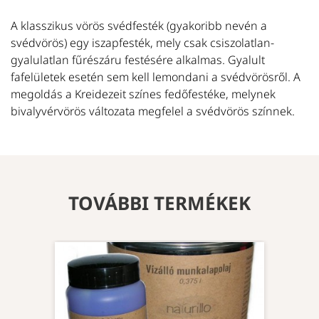
A klasszikus vörös svédfesték (gyakoribb nevén a
svédvörös) egy iszapfesték, mely csak csiszolatlan-
gyalulatlan fűrészáru festésére alkalmas. Gyalult
fafelületek esetén sem kell lemondani a svédvörösről. A
megoldás a Kreidezeit színes fedőfestéke, melynek
bivalyvérvörös változata megfelel a svédvörös színnek.
TOVÁBBI TERMÉKEK