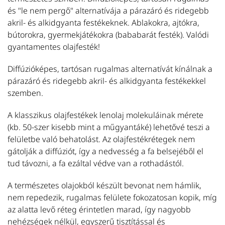
és "le nem pergő" alternatívája a párazáró és ridegebb
b
akril- és alkidgyanta festékeknek. Ablakokra, ajtókra,
T
bútorokra, gyermekjátékokra (bababarát festék). Valódi
gyantamentes olajfesték!
L
Ol
Diffúzióképes, tartósan rugalmas alternatívát kínálnak a
fe
párazáró és ridegebb akril- és alkidgyanta festékekkel
m
szemben.
L
fa
A klasszikus olajfestékek lenolaj molekuláinak mérete
T
(kb. 50-szer kisebb mint a műgyantáké) lehetővé teszi a
felületbe való behatolást. Az olajfestékrétegek nem
gátolják a diffúziót, így a nedvesség a fa belsejéből el
L
tud távozni, a fa ezáltal védve van a rothadástól.
N
n
A természetes olajokból készült bevonat nem hámlik,
h
nem repedezik, rugalmas felülete fokozatosan kopik, míg
k
az alatta levő réteg érintetlen marad, így nagyobb
al
nehézségek nélkül, egyszerű tisztítással és