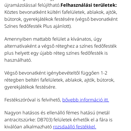
T
újramázolással felújítható.
Felhasználási területek:
Köztes bevonatként kültéri fafelületek, ablakok, ajtók,
bútorok, gyerekjátékok festésére (végső bevonatként
Színes fedőfesték Plus ajánlott).
U
Amennyiben mattabb felület a kívánatos, úgy
alternatívaként a végső réteghez a színes fedőfesték
S
plus helyett egy újabb réteg színes fedőfesték is
Se
használható.
be
te
Végső bevonatként igénybevételtől függően 1-2
é
rétegben beltéri fafelületek, ablakok, ajtók, bútorok,
ne
gyerekjátékok festésére.
m
T
Festékszóróval is felvihető,
bővebb információ itt.
Nagyon hatásos és ellenálló fémes hatású (metál
antracitszürke: DB703) felületek érhetők el a fára is
kiválóan alkalmazható
rozsdaálló festékkel.