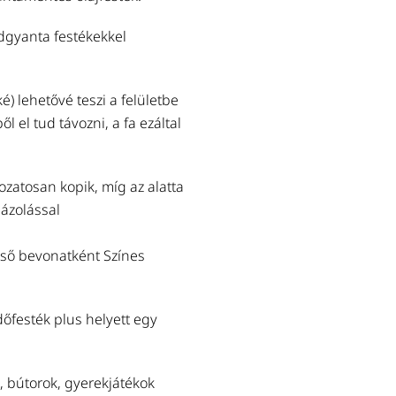
Tovább a termékhez
idgyanta festékekkel
LAZÚRECSET 1" DUPLA
Olajlazúrok, keményolajok, fedő
) lehetővé teszi a felületbe
hosszúságú (50mm) tiszta kína-
l el tud távozni, a fa ezáltal
Tovább a termékhez
zatosan kopik, míg az alatta
LAZÚRECSET 3" DUPLA
mázolással
Nagyobb felületek festésére.
(60mm) tiszta kína-sörtéből. La
égső bevonatként Színes
Tovább a termékhez
őfesték plus helyett egy
Utána ajánljuk
, bútorok, gyerekjátékok