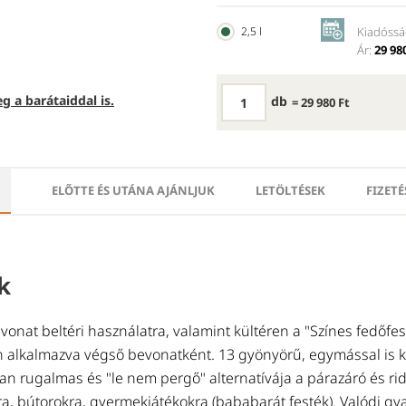
2,5 l
Kiadóssá
Ár:
29 980
g a barátaiddal is.
db
= 29 980 Ft
ELŐTTE ÉS UTÁNA AJÁNLJUK
LETÖLTÉSEK
FIZETÉ
k
vonat beltéri használatra, valamint kültéren a "Színes fedőfes
n alkalmazva végső bevonatként. 13 gyönyörű, egymással is 
san rugalmas és "le nem pergő" alternatívája a párazáró és ri
ra, bútorokra, gyermekjátékokra (bababarát festék). Valódi gy