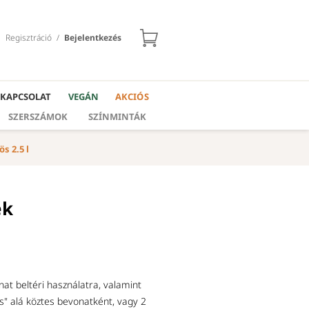
Regisztráció
/
Bejelentkezés
KAPCSOLAT
VEGÁN
AKCIÓS
SZERSZÁMOK
SZÍNMINTÁK
s 2.5 l
ék
nat beltéri használatra, valamint
us" alá köztes bevonatként, vagy 2