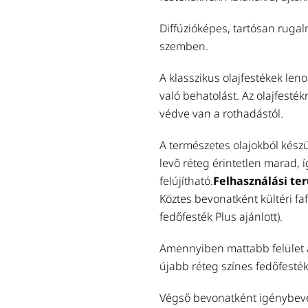
Diffúzióképes, tartósan rugal
szemben.
A klasszikus olajfestékek len
való behatolást. Az olajfesték
védve van a rothadástól.
A természetes olajokból kész
levő réteg érintetlen marad, 
felújítható.
Felhasználási ter
Köztes bevonatként kültéri fa
fedőfesték Plus ajánlott).
Amennyiben mattabb felület a
újabb réteg színes fedőfesték
Végső bevonatként igénybevéte