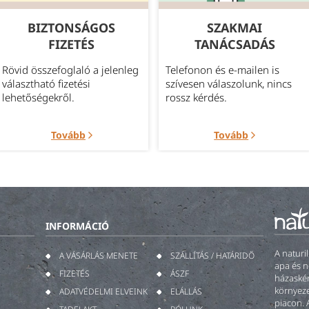
BIZTONSÁGOS
SZAKMAI
FIZETÉS
TANÁCSADÁS
Rövid összefoglaló a jelenleg
Telefonon és e-mailen is
választható fizetési
szívesen válaszolunk, nincs
lehetőségekről.
rossz kérdés.
Tovább
Tovább
INFORMÁCIÓ
A naturi
A VÁSÁRLÁS MENETE
SZÁLLÍTÁS / HATÁRIDŐ
apa és n
FIZETÉS
ÁSZF
házaskén
környeze
ADATVÉDELMI ELVEINK
ELÁLLÁS
piacon. 