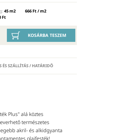
g:
45 m2
666 Ft / m2
 Ft
KOSÁRBA TESZEM
S ÉS SZÁLLÍTÁS / HATÁRIDŐ
Előtte ajánljuk
ték Plus" alá köztes
ALAPOZÓ OLAJ (FÉLOLAJ)
keverhető természetes
Klasszikus gyantamentes félolaj.
degebb akril- és alkidgyanta
fedõfestékek felhordása előtt. 
antamentes olajfesték!
esetében önmagában is alkalm