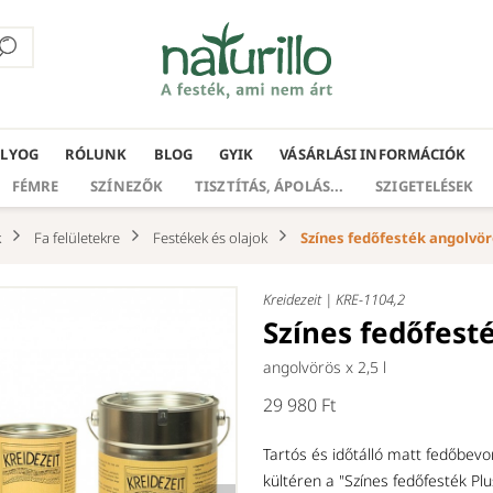
ÁLYOG
RÓLUNK
BLOG
GYIK
VÁSÁRLÁSI INFORMÁCIÓK
FÉMRE
SZÍNEZŐK
TISZTÍTÁS, ÁPOLÁS...
SZIGETELÉSEK
k
Fa felületekre
Festékek és olajok
Színes fedőfesték angolvörö
Kreidezeit |
KRE-1104,2
Színes fedőfest
angolvörös x
2,5 l
29 980 Ft
Tartós és időtálló matt fedőbevo
kültéren a "Színes fedőfesték Pl