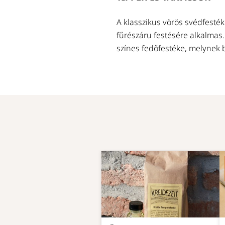
A klasszikus vörös svédfesték
fűrészáru festésére alkalmas.
színes fedőfestéke, melynek b