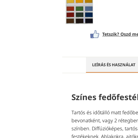
Tetszik? Oszd me
LEÍRÁS ÉS HASZNÁLAT
Színes fedőfesté
Tartós és időtálló matt fedőbe
bevonatként, vagy 2 rétegbe
színben. Diffúzióképes, tartó
festékeknek. Ablakokra, ajtók