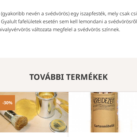
 (gyakoribb nevén a svédvörös) egy iszapfesték, mely csak csi
 Gyalult fafelületek esetén sem kell lemondani a svédvörösről
ivalyvérvörös változata megfelel a svédvörös színnek.
TOVÁBBI TERMÉKEK
-30%