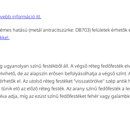
vebb információ itt.
émes hatású (metál antracitszürke: DB703) felületek érhetők el
kkel.
 ugyanolyan színű festékből áll. A végső réteg fedőfesték el
lvihető, de az alapszín erősen befolyásolhatja a végső színt. 
hetők el. Az utolsó réteg festéket "visszatörölve" szép antik 
 tűnik elő az előző réteg festék. Az arany színű fedőfesték a l
lva adja, míg az ezüst színű fedőfestéket fehér vagy galamb