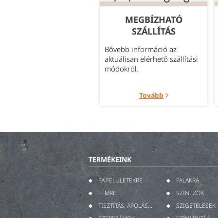
GYAKORI
MEGBÍZHATÓ
KÉRDÉSEK
SZÁLLÍTÁS
leggyakrabban felmerült
Bővebb információ az
rdések témakörök szerint
aktuálisan elérhető szállítási
portosítva.
módokról.
Tovább
Tovább
TERMÉKEINK
FA FELÜLETEKRE
FALAKRA
FÉMRE
SZÍNEZŐK
TISZTÍTÁS, ÁPOLÁS...
SZIGETELÉSEK