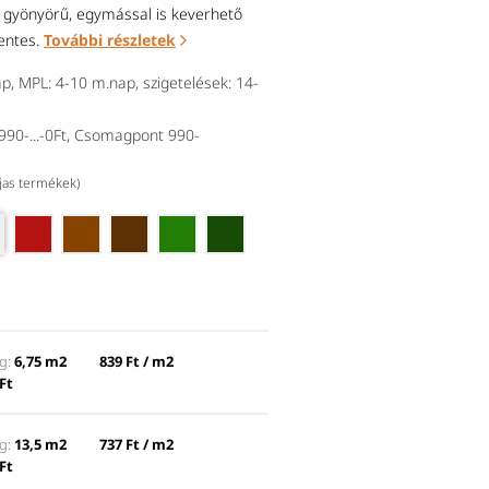
 gyönyörű, egymással is keverhető
mentes.
További részletek
p, MPL: 4-10 m.nap, szigetelések: 14-
90-...-0Ft, Csomagpont 990-
íjas termékek)
érvörös (fölötte angolvörös)
Balra tejfesték, jobbra visszat
g:
6,75 m2
839 Ft / m2
Ft
g:
13,5 m2
737 Ft / m2
Ft