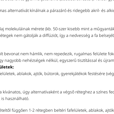
mas alternatívát kínálnak a párazáró és ridegebb akril- és alk
olaj molekuláinak mérete (kb. 50-szer kisebb mint a műgyantáké
rétegek nem gátolják a diffúziót, így a nedvesség a fa belsejébő
ült bevonat nem hámlik, nem repedezik, rugalmas felülete foko
így nagyobb nehézségek nélkül, egyszerű tisztítással és újra
ületek:
felületek, ablakok, ajtók, bútorok, gyerekjátékok festésére (v
 kívánatos, úgy alternatívaként a végső réteghez a színes fed
 is használható.
ltől függően 1-2 rétegben beltéri fafelületek, ablakok, ajtók