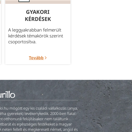
GYAKORI
MEGBÍZHATÓ
KÉRDÉSEK
SZÁLLÍTÁS
A leggyakrabban felmerült
Bővebb információ az
kérdések témakörök szerint
aktuálisan elérhető szállítá
csoportosítva.
módokról.
Tovább
Tovább
llo.hu mögött egy kis családi vállalkozás (anya,
éha gyerekek) tevékenykedik. 2000-ben fiatal
t otthonunk felújításakor nem találtunk
tbarát és egészséges festékeket a magyar
A neten fellelt és megkeresett német, angol és