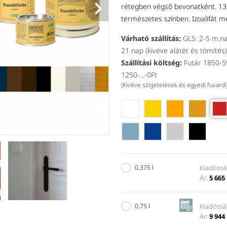
rétegben végső bevonatként. 13
természetes színben. Izoalifát 
Várható szállítás:
GLS: 2-5 m.na
21 nap (kivéve alátét és tömítés)
Szállítási költség:
Futár 1850-59
1250-...-0Ft
(Kivéve szigetelések és egyedi fuvard
Balra svédvörös, jobbra bivalyv
0,375 l
Kiadóssá
Ár:
5 665 
0,75 l
Kiadóssá
Ár:
9 944 