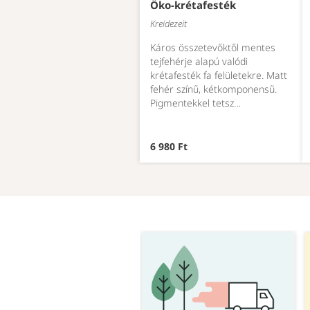
Öko-krétafesték
Kreidezeit
Káros összetevőktől mentes
tejfehérje alapú valódi
krétafesték fa felületekre. Matt
fehér színű, kétkomponensű.
Pigmentekkel tetsz…
6 980 Ft