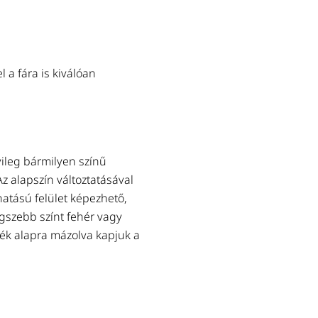
SZÍNES FEDŐFESTÉK PLUS
Selyem-matt fedőbevonat fa- és 
természetes színben. Rendkívül
pattogzik le a felületről. Izoalif
 a fára is kiválóan
Tovább a termékhez
vileg bármilyen színű
Az alapszín változtatásával
hatású felület képezhető,
egszebb színt fehér vagy
kék alapra mázolva kapjuk a