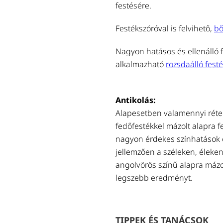
festésére.
Festékszóróval is felvihető,
bő
Nagyon hatásos és ellenálló f
alkalmazható
rozsdaálló festé
Antikolás:
Alapesetben valamennyi réteg
fedőfestékkel mázolt alapra fe
nagyon érdekes színhatások ér
jellemzően a széleken, éleken
angolvörös színű alapra mázo
legszebb eredményt.
TIPPEK ÉS TANÁCSOK