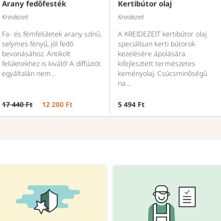
Arany fedőfesték
Kertibútor olaj
Kreidezeit
Kreidezeit
Fa- és fémfelületek arany színű,
A KREIDEZEIT kertibútor olaj
selymes fényű, jól fedő
speciálisan kerti bútorok
bevonásához. Antikolt
kezelésére ápolására
felületekhez is kiváló! A diffúziót
kifejlesztett természetes
egyáltalán nem…
keményolaj. Csúcsminőségű
na…
17 440 Ft
12 200 Ft
5 494 Ft