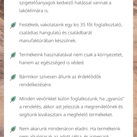
szigetelőanyagok kedvező hatással vannak a
lakóklímára is.
Festékeik, vakolataink egy kis 35 főt foglalkoztató,
családias hangulatú és családbarát
manufaktúrában készülnek.
Termékeink használatával nem csak a környezetet,
hanem az egészséged is véded.
Bármikor szívesen állunk az érdeklődők
rendelkezésére.
Minden vevőnkkel külön foglalkozunk, ha „gyanús”
a rendelés, akkor azt jelezzük a megrendelőnek és
segítünk kiválasztani a megfelelő termékeket.
Nem akarunk mindenáron eladni. Ha termékeink
nem alkalmasak az adott célra, és ismerünk