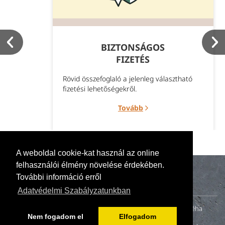
BIZTONSÁGOS
FIZETÉS
Rövid összefoglaló a jelenleg választható
fizetési lehetőségekről.
Tovább
A weboldal cookie-kat használ az online
felhasználói élmény növelése érdekében.
További információ erről
Adatvédelmi Szabályzatunkban
A naturillo.hu mögött egy kis családi vállalkozás (anya, apa és néha
Nem fogadom el
Elfogadom
gyerekek) tevékenykedik. 2000-ben fiatal házasként otthonunk