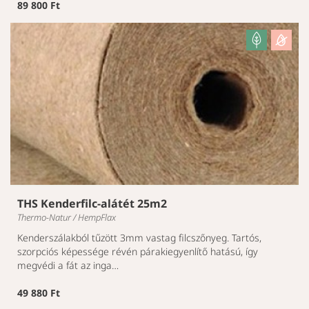
89 800 Ft
THS Kenderfilc-alátét 25m2
Thermo-Natur / HempFlax
Kenderszálakból tűzött 3mm vastag filcszőnyeg. Tartós,
szorpciós képessége révén párakiegyenlítő hatású, így
megvédi a fát az inga…
49 880 Ft