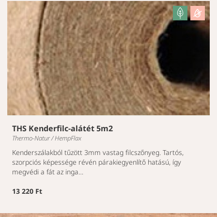
THS Kenderfilc-alátét 5m2
Thermo-Natur / HempFlax
Kenderszálakból tűzött 3mm vastag filcszőnyeg. Tartós,
szorpciós képessége révén párakiegyenlítő hatású, így
megvédi a fát az inga…
13 220 Ft