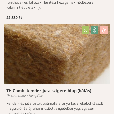
rönkházak és faházak illesztési hézagainak kitöltésére,
valamint épületek ny…
22 830 Ft
TH Combi kender-juta szigetelőlap (bálás)
Thermo-Natur / HempFlax
Kender- és jutarostok optimális arányú keverékéből készült
megújuló- és újrahasznosított szigetelőanyag. Egyszer
használt kakaós z…