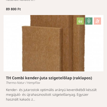
89 800 Ft
TH Combi kender-juta szigetelőlap (raklapos)
Thermo-Natur / HempFlax
Kender- és jutarostok optimális arányú keverékéből készült
megújuló- és újrahasznosított szigetelőanyag. Egyszer
használt kakaós z…