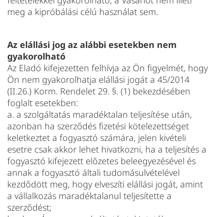
feltételekkel gyakorolható, a Vásárlót nem illeti
meg a kipróbálási célú használat sem.
Az elállási jog az alábbi esetekben nem
gyakorolható
Az Eladó kifejezetten felhívja az Ön figyelmét, hogy
Ön nem gyakorolhatja elállási jogát a 45/2014
(II.26.) Korm. Rendelet 29. §. (1) bekezdésében
foglalt esetekben:
a. a szolgáltatás maradéktalan teljesítése után,
azonban ha szerződés fizetési kötelezettséget
keletkeztet a fogyasztó számára, jelen kivételi
esetre csak akkor lehet hivatkozni, ha a teljesítés a
fogyasztó kifejezett előzetes beleegyezésével és
annak a fogyasztó általi tudomásulvételével
kezdődött meg, hogy elveszíti elállási jogát, amint
a vállalkozás maradéktalanul teljesítette a
szerződést;