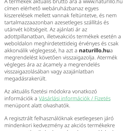
A termékek aktuális bruttó ára a www.naturillo.hu
címen elérhető webáruházbanaz egyes
kiszerelések mellett vannak feltüntetve, és nem
tartalmazzaazonban azesetleges szállítás és
utánvét költségeit. Az ajánlati ár az
adottpillanatban, illetveakciós termékek esetén a
weboldalon meghirdetettideig érvényes és csak
akkorválik véglegessé, ha azt a
naturillo.hu
a
megrendelést követően visszaigazolja. Atermék
végleges ára az ár,amely a megrendelés
visszaigazolásában vagy azajánlatban
megadásrakerült.
Az aktuális fizetési módokra vonatkozó
információk a
Vásárlási információk / Fizetés
menüpont alatt olvashatók.
A regisztrált felhasználóknak esetlegesen járó
mindenkori kedvezmény az akciós termékekre