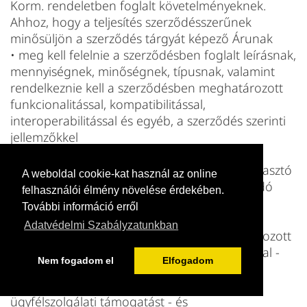
Korm. rendeletben foglalt követelményeknek.
Ahhoz, hogy a teljesítés szerződésszerűnek
minősüljön a szerződés tárgyát képező Árunak
• meg kell felelnie a szerződésben foglalt leírásnak,
mennyiségnek, minőségnek, típusnak, valamint
rendelkeznie kell a szerződésben meghatározott
funkcionalitással, kompatibilitással,
interoperabilitással és egyéb, a szerződés szerinti
jellemzőkkel
• alkalmasnak kell lennie a fogyasztó által
meghatározott bármely célra, amelyet a fogyasztó
A weboldal cookie-kat használ az online
legkésőbb a szerződés megkötésekor az Eladó
felhasználói élmény növelése érdekében.
tudomására hozott, és amelyet az Eladó
További információ erről
elfogadott
Adatvédelmi Szabályzatunkban
• rendelkeznie kell a szerződésben meghatározott
valamennyi tartozékkal, használati útmutatóval -
Nem fogadom el
Elfogadom
ideértve az üzembe helyezésre vonatkozó
utasítást, a telepítési utasítást, valamint az
ügyfélszolgálati támogatást - és