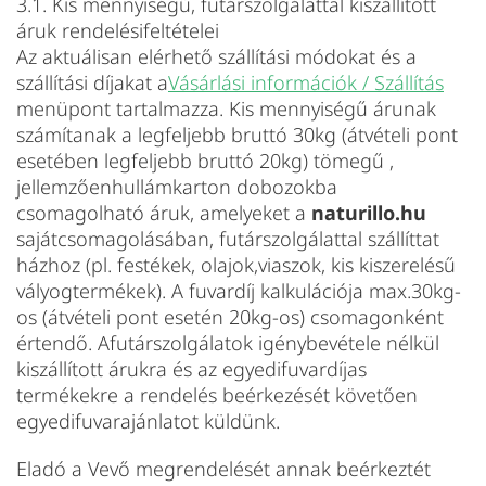
3.1. Kis mennyiségű, futárszolgálattal kiszállított
áruk rendelésifeltételei
Az aktuálisan elérhető szállítási módokat és a
szállítási díjakat a
Vásárlási információk / Szállítás
menüpont tartalmazza. Kis mennyiségű árunak
számítanak a legfeljebb bruttó 30kg (átvételi pont
esetében legfeljebb bruttó 20kg) tömegű ,
jellemzőenhullámkarton dobozokba
csomagolható áruk, amelyeket a
naturillo.hu
sajátcsomagolásában, futárszolgálattal szállíttat
házhoz (pl. festékek, olajok,viaszok, kis kiszerelésű
vályogtermékek). A fuvardíj kalkulációja max.30kg-
os (átvételi pont esetén 20kg-os) csomagonként
értendő. Afutárszolgálatok igénybevétele nélkül
kiszállított árukra és az egyedifuvardíjas
termékekre a rendelés beérkezését követően
egyedifuvarajánlatot küldünk.
Eladó a Vevő megrendelését annak beérkeztét