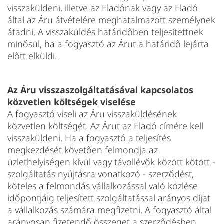
visszaküldeni, illetve az Eladónak vagy az Eladó
által az Áru átvételére meghatalmazott személynek
átadni. A visszaküldés határidőben teljesítettnek
minősül, ha a fogyasztó az Árut a határidő lejárta
előtt elküldi.
Az Áru visszaszolgáltatásával kapcsolatos
közvetlen költségek viselése
A fogyasztó viseli az Áru visszaküldésének
közvetlen költségét. Az Árut az Eladó címére kell
visszaküldeni. Ha a fogyasztó a teljesítés
megkezdését követően felmondja az
üzlethelyiségen kívül vagy távollévők között kötött -
szolgáltatás nyújtásra vonatkozó - szerződést,
köteles a felmondás vállalkozással való közlése
időpontjáig teljesített szolgáltatással arányos díjat
a vállalkozás számára megfizetni. A fogyasztó által
arányosan fizetendő összeget a szerződésben