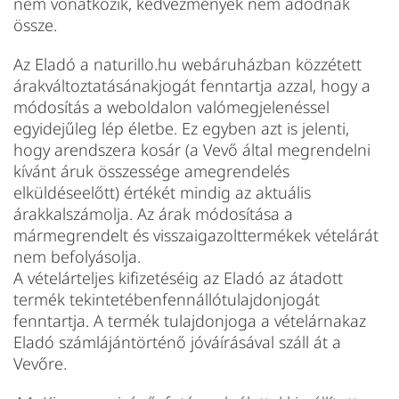
nem vonatkozik, kedvezmények nem adódnak
össze.
Az Eladó a naturillo.hu webáruházban közzétett
árakváltoztatásánakjogát fenntartja azzal, hogy a
módosítás a weboldalon valómegjelenéssel
egyidejűleg lép életbe. Ez egyben azt is jelenti,
hogy arendszera kosár (a Vevő által megrendelni
kívánt áruk összessége amegrendelés
elküldéseelőtt) értékét mindig az aktuális
árakkalszámolja. Az árak módosítása a
mármegrendelt és visszaigazolttermékek vételárát
nem befolyásolja.
A vételárteljes kifizetéséig az Eladó az átadott
termék tekintetébenfennállótulajdonjogát
fenntartja. A termék tulajdonjoga a vételárnakaz
Eladó számlájántörténő jóváírásával száll át a
Vevőre.