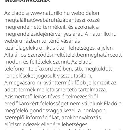
MEGHATÁROZÁSA
Az Eladó a www.naturillo.hu weboldalon
megtalálhatówebáruházábanteszi közzé
megrendelhető termékeit, és azoknak a
megrendelésidejénérvényes árát. A naturillo.hu
webáruházban történő vásárlás
kizárólagelektronikus úton lehetséges, a jelen
Általános Szerződési Feltételekbenmeghatározott
módon és feltételek szerint. Az Eladó
telefonon,telefaxon,levélben, stb. megküldött
rendeléseket jogosult visszautasítani.
A megvásárolni kívánttermék főbb jellemzőit az
adott termék mellettiismertető tartalmazza.
Azismertető leírás téves értelmezéséből
eredőkárokért felelősséget nem vállalunk.Eladó a
megfelelő gondossággalkezeli a honlapon
szereplő információkat, azokbanváltozás,
elírásmindezek ellenére lehetséges.