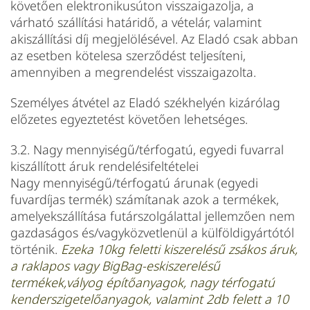
követően elektronikusúton visszaigazolja, a
várható szállítási határidő, a vételár, valamint
akiszállítási díj megjelölésével. Az Eladó csak abban
az esetben kötelesa szerződést teljesíteni,
amennyiben a megrendelést visszaigazolta.
Személyes átvétel az Eladó székhelyén kizárólag
előzetes egyeztetést követően lehetséges.
3.2. Nagy mennyiségű/térfogatú, egyedi fuvarral
kiszállított áruk rendelésifeltételei
Nagy mennyiségű/térfogatú árunak (egyedi
fuvardíjas termék) számítanak azok a termékek,
amelyekszállítása futárszolgálattal jellemzően nem
gazdaságos és/vagyközvetlenül a külföldigyártótól
történik.
Ezeka 10kg feletti kiszerelésű zsákos áruk,
a raklapos vagy BigBag-eskiszerelésű
termékek,vályog építőanyagok, nagy térfogatú
kenderszigetelőanyagok, valamint 2db felett a 10