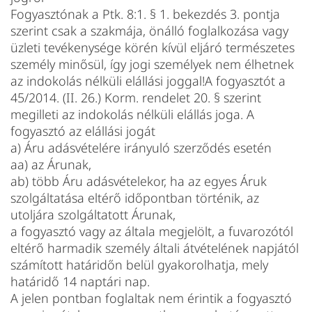
Fogyasztónak a Ptk. 8:1. § 1. bekezdés 3. pontja
szerint csak a szakmája, önálló foglalkozása vagy
üzleti tevékenysége körén kívül eljáró természetes
személy minősül, így jogi személyek nem élhetnek
az indokolás nélküli elállási joggal!A fogyasztót a
45/2014. (II. 26.) Korm. rendelet 20. § szerint
megilleti az indokolás nélküli elállás joga. A
fogyasztó az elállási jogát
a) Áru adásvételére irányuló szerződés esetén
aa) az Árunak,
ab) több Áru adásvételekor, ha az egyes Áruk
szolgáltatása eltérő időpontban történik, az
utoljára szolgáltatott Árunak,
a fogyasztó vagy az általa megjelölt, a fuvarozótól
eltérő harmadik személy általi átvételének napjától
számított határidőn belül gyakorolhatja, mely
határidő 14 naptári nap.
A jelen pontban foglaltak nem érintik a fogyasztó