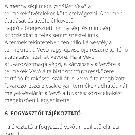
A mennyiségi megvizsgálást Vevő a
termékekátvételekor köteleselvégezni. A termék
átadását és átvételét követő
naptólelőterjesztettmennyiségi és minőségi
kifogásokat a felek semmisnektekintik.
A termék tekintetében fennálló kárveszély a
terméknek a Vevő vagyképviselője részére történő
átadásával száll át Vevőre. Ha a Vevő
afuvarozástmaga végzi, a kárveszély a Vevőre a
termékek Vevő általbiztosítottfuvareszközére
történő felrakással száll át. A Vevő általmegbízott
fuvarozórészére csak olyan termékek adhatóak át,
melyekvételárát a Vevő a fuvareszközrefelrakást
megelőzően kiegyenlítette.
6. FOGYASZTÓI TÁJÉKOZTATÓ
Tájékoztató a fogyasztó vevőt megillető elállási
jogról