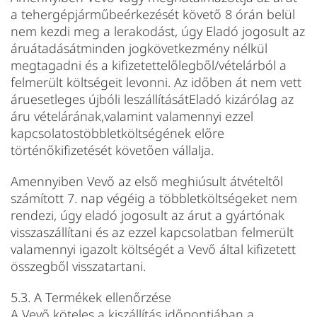
a tehergépjárműbeérkezését követő 8 órán belül
nem kezdi meg a lerakodást, úgy Eladó jogosult az
áruátadásátminden jogkövetkezmény nélkül
megtagadni és a kifizetettelőlegből/vételárból a
felmerült költségeit levonni. Az időben át nem vett
áruesetleges újbóli leszállításátEladó kizárólag az
áru vételárának,valamint valamennyi ezzel
kapcsolatostöbbletköltségének előre
történőkifizetését követően vállalja.
Amennyiben Vevő az első meghiúsult átvételtől
számított 7. nap végéig a többletköltségeket nem
rendezi, úgy eladó jogosult az árut a gyártónak
visszaszállítani és az ezzel kapcsolatban felmerült
valamennyi igazolt költségét a Vevő által kifizetett
összegből visszatartani.
5.3. A Termékek ellenőrzése
A Vevő köteles a kiszállítás időpontjában a