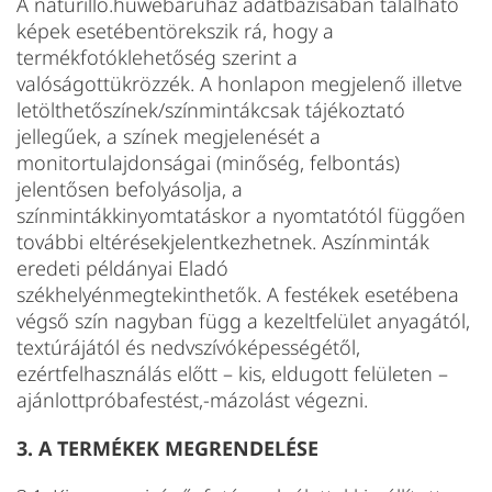
A naturillo.huwebáruház adatbázisában található
képek esetébentörekszik rá, hogy a
termékfotóklehetőség szerint a
valóságottükrözzék. A honlapon megjelenő illetve
letölthetőszínek/színmintákcsak tájékoztató
jellegűek, a színek megjelenését a
monitortulajdonságai (minőség, felbontás)
jelentősen befolyásolja, a
színmintákkinyomtatáskor a nyomtatótól függően
további eltérésekjelentkezhetnek. Aszínminták
eredeti példányai Eladó
székhelyénmegtekinthetők. A festékek esetébena
végső szín nagyban függ a kezeltfelület anyagától,
textúrájától és nedvszívóképességétől,
ezértfelhasználás előtt – kis, eldugott felületen –
ajánlottpróbafestést,-mázolást végezni.
3. A TERMÉKEK MEGRENDELÉSE