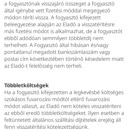
a fogyasztónak visszajáró összeget a fogyasztó
által igénybe vett fizetési móddal megegyező
módon téríti vissza. A fogyasztó kifejezett
beleegyezése alapján az Eladó a visszatérítésre
más fizetési módot is alkalmazhat, de a fogyasztót
ebből adódóan semmilyen többletdíj nem
terhelheti. A Fogyasztó által hibásan és/vagy
pontatlanul megadott bankszámlaszám vagy
postai cím következtében történő késedelem miatt
az Eladó-t felelősség nem terheli.
Többletköltségek
Ha a fogyasztó kifejezetten a legkevésbé költséges
szokásos fuvarozási módtól eltérő fuvarozási
módot választ, az Eladó nem köteles visszatéríteni
az ebből eredő többletköltségeket. Ilyen esetben a
feltüntetett általános szállítási díjtételek erejéig áll
fenn visszatérítési kötelezettségünk.