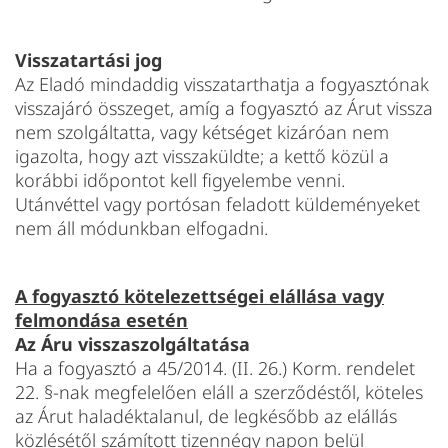
Visszatartási jog
Az Eladó mindaddig visszatarthatja a fogyasztónak
visszajáró összeget, amíg a fogyasztó az Árut vissza
nem szolgáltatta, vagy kétséget kizáróan nem
igazolta, hogy azt visszaküldte; a kettő közül a
korábbi időpontot kell figyelembe venni.
Utánvéttel vagy portósan feladott küldeményeket
nem áll módunkban elfogadni.
A
fogyasztó kötelezettségei elállása vagy
felmondása esetén
Az Áru visszaszolgáltatása
Ha a fogyasztó a 45/2014. (II. 26.) Korm. rendelet
22. §-nak megfelelően eláll a szerződéstől, köteles
az Árut haladéktalanul, de legkésőbb az elállás
közlésétől számított tizennégy napon belül