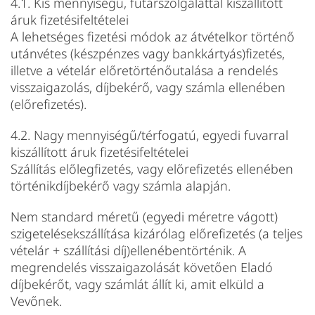
4.1. Kis mennyiségű, futárszolgálattal kiszállított
áruk fizetésifeltételei
A lehetséges fizetési módok az átvételkor történő
utánvétes (készpénzes vagy bankkártyás)fizetés,
illetve a vételár előretörténőutalása a rendelés
visszaigazolás, díjbekérő, vagy számla ellenében
(előrefizetés).
4.2. Nagy mennyiségű/térfogatú, egyedi fuvarral
kiszállított áruk fizetésifeltételei
Szállítás előlegfizetés, vagy előrefizetés ellenében
történikdíjbekérő vagy számla alapján.
Nem standard méretű (egyedi méretre vágott)
szigetelésekszállítása kizárólag előrefizetés (a teljes
vételár + szállítási díj)ellenébentörténik. A
megrendelés visszaigazolását követően Eladó
díjbekérőt, vagy számlát állít ki, amit elküld a
Vevőnek.