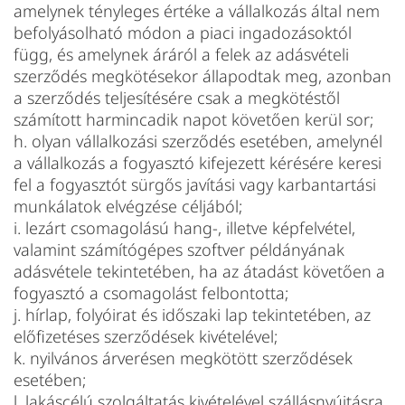
amelynek tényleges értéke a vállalkozás által nem
befolyásolható módon a piaci ingadozásoktól
függ, és amelynek áráról a felek az adásvételi
szerződés megkötésekor állapodtak meg, azonban
a szerződés teljesítésére csak a megkötéstől
számított harmincadik napot követően kerül sor;
h. olyan vállalkozási szerződés esetében, amelynél
a vállalkozás a fogyasztó kifejezett kérésére keresi
fel a fogyasztót sürgős javítási vagy karbantartási
munkálatok elvégzése céljából;
i. lezárt csomagolású hang-, illetve képfelvétel,
valamint számítógépes szoftver példányának
adásvétele tekintetében, ha az átadást követően a
fogyasztó a csomagolást felbontotta;
j. hírlap, folyóirat és időszaki lap tekintetében, az
előfizetéses szerződések kivételével;
k. nyilvános árverésen megkötött szerződések
esetében;
l. lakáscélú szolgáltatás kivételével szállásnyújtásra