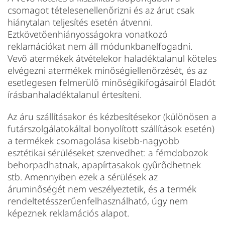
csomagot tételesenellenőrizni és az árut csak
hiánytalan teljesítés esetén átvenni.
Eztkövetőenhiányosságokra vonatkozó
reklamációkat nem áll módunkbanelfogadni.
Vevő atermékek átvételekor haladéktalanul köteles
elvégezni atermékek minőségiellenőrzését, és az
esetlegesen felmerülő minőségikifogásairól Eladót
írásbanhaladéktalanul értesíteni.
Az áru szállításakor és kézbesítésekor (különösen a
futárszolgálatokáltal bonyolított szállítások esetén)
a termékek csomagolása kisebb-nagyobb
esztétikai sérüléseket szenvedhet: a fémdobozok
behorpadhatnak, apapírtasakok gyűrődhetnek
stb. Amennyiben ezek a sérülések az
áruminőségét nem veszélyeztetik, és a termék
rendeltetésszerűenfelhasználható, úgy nem
képeznek reklamációs alapot.