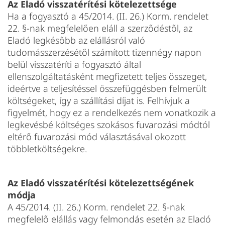
Az Eladó visszatérítési kötelezettsége
Ha a fogyasztó a 45/2014. (II. 26.) Korm. rendelet
22. §-nak megfelelően eláll a szerződéstől, az
Eladó legkésőbb az elállásról való
tudomásszerzésétől számított tizennégy napon
belül visszatéríti a fogyasztó által
ellenszolgáltatásként megfizetett teljes összeget,
ideértve a teljesítéssel összefüggésben felmerült
költségeket, így a szállítási díjat is. Felhívjuk a
figyelmét, hogy ez a rendelkezés nem vonatkozik a
legkevésbé költséges szokásos fuvarozási módtól
eltérő fuvarozási mód választásával okozott
többletköltségekre.
Az Eladó visszatérítési kötelezettségének
módja
A 45/2014. (II. 26.) Korm. rendelet 22. §-nak
megfelelő elállás vagy felmondás esetén az Eladó