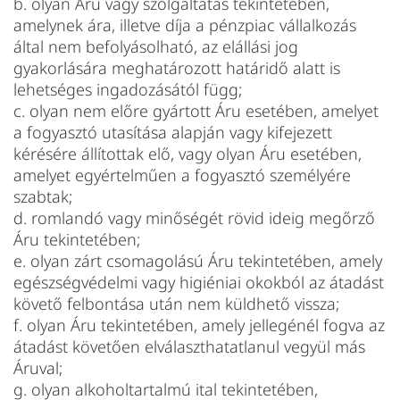
b. olyan Áru vagy szolgáltatás tekintetében,
amelynek ára, illetve díja a pénzpiac vállalkozás
által nem befolyásolható, az elállási jog
gyakorlására meghatározott határidő alatt is
lehetséges ingadozásától függ;
c. olyan nem előre gyártott Áru esetében, amelyet
a fogyasztó utasítása alapján vagy kifejezett
kérésére állítottak elő, vagy olyan Áru esetében,
amelyet egyértelműen a fogyasztó személyére
szabtak;
d. romlandó vagy minőségét rövid ideig megőrző
Áru tekintetében;
e. olyan zárt csomagolású Áru tekintetében, amely
egészségvédelmi vagy higiéniai okokból az átadást
követő felbontása után nem küldhető vissza;
f. olyan Áru tekintetében, amely jellegénél fogva az
átadást követően elválaszthatatlanul vegyül más
Áruval;
g. olyan alkoholtartalmú ital tekintetében,