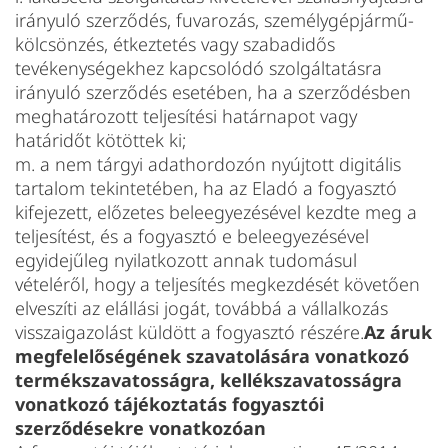
irányuló szerződés, fuvarozás, személygépjármű-
kölcsönzés, étkeztetés vagy szabadidős
tevékenységekhez kapcsolódó szolgáltatásra
irányuló szerződés esetében, ha a szerződésben
meghatározott teljesítési határnapot vagy
határidőt kötöttek ki;
m. a nem tárgyi adathordozón nyújtott digitális
tartalom tekintetében, ha az Eladó a fogyasztó
kifejezett, előzetes beleegyezésével kezdte meg a
teljesítést, és a fogyasztó e beleegyezésével
egyidejűleg nyilatkozott annak tudomásul
vételéről, hogy a teljesítés megkezdését követően
elveszíti az elállási jogát, továbbá a vállalkozás
visszaigazolást küldött a fogyasztó részére.
Az áruk
megfelelőségének szavatolására vonatkozó
termékszavatosságra, kellékszavatosságra
vonatkozó tájékoztatás fogyasztói
szerződésekre vonatkozóan