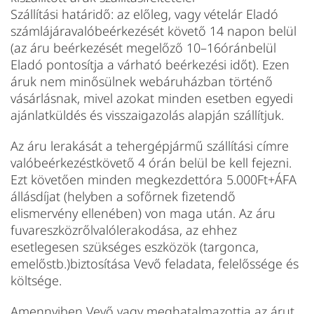
Szállítási határidő: az előleg, vagy vételár Eladó
számlájáravalóbeérkezését követő 14 napon belül
(az áru beérkezését megelőző 10–16óránbelül
Eladó pontosítja a várható beérkezési időt). Ezen
áruk nem minősülnek webáruházban történő
vásárlásnak, mivel azokat minden esetben egyedi
ajánlatküldés és visszaigazolás alapján szállítjuk.
Az áru lerakását a tehergépjármű szállítási címre
valóbeérkezéstkövető 4 órán belül be kell fejezni.
Ezt követően minden megkezdettóra 5.000Ft+ÁFA
állásdíjat (helyben a sofőrnek fizetendő
elismervény ellenében) von maga után. Az áru
fuvareszközrőlvalólerakodása, az ehhez
esetlegesen szükséges eszközök (targonca,
emelőstb.)biztosítása Vevő feladata, felelőssége és
költsége.
Amennyiben Vevő vagy meghatalmazottja az árut