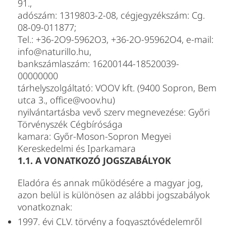
91.,
adószám: 1319803-2-08, cégjegyzékszám: Cg.
08-09-011877;
Tel.: +36-2O9-5962O3, +36-2O-95962O4, e-mail:
info@naturillo.hu,
bankszámlaszám: 16200144-18520039-
00000000
tárhelyszolgáltató: VOOV kft. (9400 Sopron, Bem
utca 3., office@voov.hu)
nyilvántartásba vevő szerv megnevezése: Győri
Törvényszék Cégbírósága
kamara: Győr-Moson-Sopron Megyei
Kereskedelmi és Iparkamara
1.1. A VONATKOZÓ JOGSZABÁLYOK
Eladóra és annak működésére a magyar jog,
azon belül is különösen az alábbi jogszabályok
vonatkoznak:
1997. évi CLV. törvény a fogyasztóvédelemről