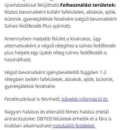
T
újramázolással felújítható.
Felhasználási területek:
Köztes bevonatként kültéri fafelületek, ablakok, ajtók,
bútorok, gyerekjátékok festésére (végső bevonatként
Színes fedőfesték Plus ajánlott).
U
Amennyiben mattabb felület a kívánatos, úgy
alternatívaként a végső réteghez a színes fedőfesték
S
plus helyett egy újabb réteg színes fedőfesték is
Se
használható.
be
te
Végső bevonatként igénybevételtől függően 1-2
é
rétegben beltéri fafelületek, ablakok, ajtók, bútorok,
ne
gyerekjátékok festésére.
m
T
Festékszóróval is felvihető,
bővebb információ itt.
Nagyon hatásos és ellenálló fémes hatású (metál
antracitszürke: DB703) felületek érhetők el a fára is
kiválóan alkalmazható
rozsdaálló festékkel.