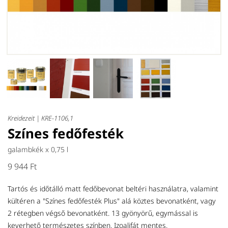
Kreidezeit |
KRE-1106,1
Színes fedőfesték
galambkék x
0,75 l
9 944 Ft
Tartós és időtálló matt fedőbevonat beltéri használatra, valamint
kültéren a "Színes fedőfesték Plus" alá köztes bevonatként, vagy
2 rétegben végső bevonatként. 13 gyönyörű, egymással is
keverhető természetes színben. Izoalifát mentes.