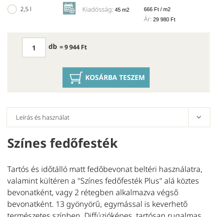
2,5 l
Kiadósság:
666 Ft / m2
45 m2
Ár:
29 980 Ft
db
= 9 944 Ft
KOSÁRBA TESZEM
Színes fedőfesték
E
Tartós és időtálló matt fedőbevonat beltéri használatra,
A
valamint kültéren a "Színes fedőfesték Plus" alá köztes
Kl
bevonatként, vagy 2 rétegben alkalmazva végső
be
bevonatként. 13 gyönyörű, egymással is keverhető
la
természetes színben. Diffúzióképes, tartósan rugalmas
a