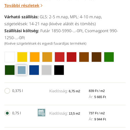
További részletek
Várható szállítás:
GLS: 2-5 m.nap, MPL: 4-10 m.nap,
szigetelések: 14-21 nap (kivéve alátét és tömítés)
Szállítási költség:
Futár 1850-5990-...-0Ft, Csomagpont 990-
1250-...-0Ft
(Kivéve szigetelések és egyedi fuvardíjas termékek)
0,375 l
Kiadósság:
839 Ft / m2
6,75 m2
Ár:
5 665 Ft
0,75 l
Kiadósság:
737 Ft / m2
13,5 m2
Ár:
9 944 Ft