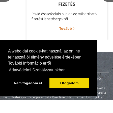
FIZETÉS
Rövid összefoglaló a jelenleg választható
fizetési lehetőségekről.
Tovább
A weboldal cookie-kat használ az online
felhasználói élmény növelése érdekében.
További információ erről
Adatvédelmi Szabályzatunkban
A naturillo.hu mögött egy kis családi vállalkozás (anya, apa és néha
Nem fogadom el
Elfogadom
gyerekek) tevékenykedik. 2000-ben fiatal házasként otthonunk
felújításakor nem találtunk környezetbarát és egészséges festékeket a
magyar piacon. A neten fellelt és megkeresett német, angol és francia
natúrfesték gyártó cégek közül a Kreidezeit Naturfarben bizonyult a
leginkább hitelesnek.