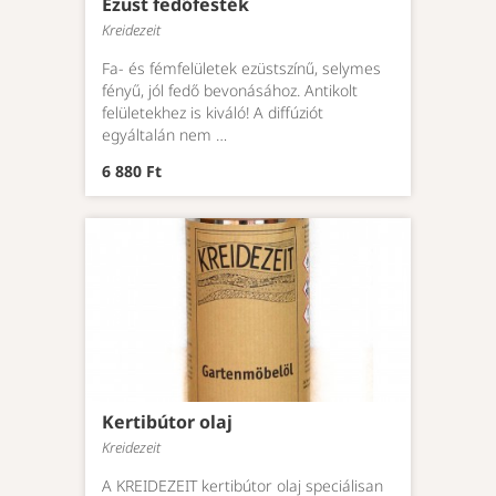
Ezüst fedőfesték
Kreidezeit
Fa- és fémfelületek ezüstszínű, selymes
fényű, jól fedő bevonásához. Antikolt
felületekhez is kiváló! A diffúziót
egyáltalán nem …
6 880 Ft
Kertibútor olaj
Kreidezeit
A KREIDEZEIT kertibútor olaj speciálisan