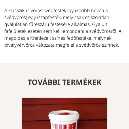
A klasszikus vörös svédfesték (gyakoribb nevén a
svédvörös) egy iszapfesték, mely csak csiszolatlan-
gyalulatlan fűrészáru festésére alkalmas. Gyalult
fafelületek esetén sem kell lemondani a svédvörösről. A
megoldás a Kreidezeit színes fedőfestéke, melynek
bivalyvérvörös változata megfelel a svédvörös színnek.
TOVÁBBI TERMÉKEK