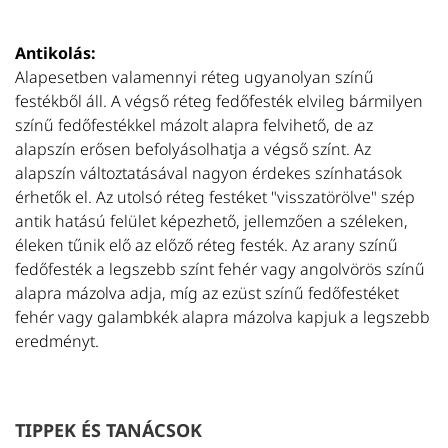
Antikolás:
Alapesetben valamennyi réteg ugyanolyan színű
festékből áll. A végső réteg fedőfesték elvileg bármilyen
színű fedőfestékkel mázolt alapra felvihető, de az
alapszín erősen befolyásolhatja a végső színt. Az
alapszín változtatásával nagyon érdekes színhatások
érhetők el. Az utolsó réteg festéket "visszatörölve" szép
antik hatású felület képezhető, jellemzően a széleken,
éleken tűnik elő az előző réteg festék. Az arany színű
fedőfesték a legszebb színt fehér vagy angolvörös színű
alapra mázolva adja, míg az ezüst színű fedőfestéket
fehér vagy galambkék alapra mázolva kapjuk a legszebb
eredményt.
TIPPEK ÉS TANÁCSOK