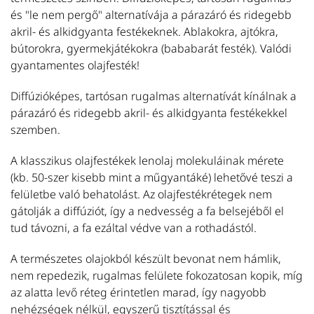
és "le nem pergő" alternatívája a párazáró és ridegebb
b
akril- és alkidgyanta festékeknek. Ablakokra, ajtókra,
T
bútorokra, gyermekjátékokra (bababarát festék). Valódi
gyantamentes olajfesték!
L
Ol
Diffúzióképes, tartósan rugalmas alternatívát kínálnak a
fe
párazáró és ridegebb akril- és alkidgyanta festékekkel
m
szemben.
L
fa
A klasszikus olajfestékek lenolaj molekuláinak mérete
T
(kb. 50-szer kisebb mint a műgyantáké) lehetővé teszi a
felületbe való behatolást. Az olajfestékrétegek nem
gátolják a diffúziót, így a nedvesség a fa belsejéből el
L
tud távozni, a fa ezáltal védve van a rothadástól.
N
n
A természetes olajokból készült bevonat nem hámlik,
h
nem repedezik, rugalmas felülete fokozatosan kopik, míg
k
az alatta levő réteg érintetlen marad, így nagyobb
al
nehézségek nélkül, egyszerű tisztítással és