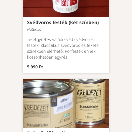
Svédvörös festék (két színben)
Naturillo
Tesztgyőztes valódi svéd svédvörös
festék. Klasszikus svédvörös és fekete
színekben elérhető. Porfesték ennek
köszönhetően egyrés…
5 990 Ft