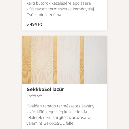
kerti bútorok kezelésére ápolására
kifejlesztett természetes keményolaj.
Csúcsminőségű na…
5 494 Ft
GekkkoSol lazúr
Kreidezeit
Kiválóan tapadó természetes ásványi
lazúr-különlegesség kezeletlen fa-
felületek nem sárgító lazúrozására,
valamint GekkkoSOL falfe…