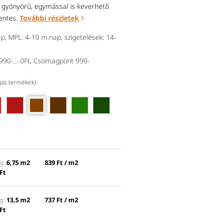
 gyönyörű, egymással is keverhető
mentes.
További részletek
p, MPL: 4-10 m.nap, szigetelések: 14-
90-...-0Ft, Csomagpont 990-
íjas termékek)
érvörös (fölötte angolvörös)
Balra tejfesték, jobbra visszat
g:
6,75 m2
839 Ft / m2
Ft
g:
13,5 m2
737 Ft / m2
Ft