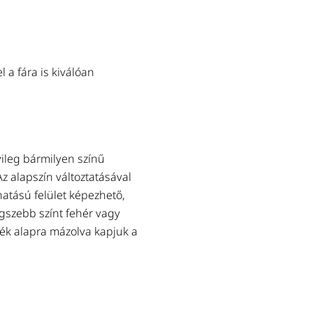
SZÍNES FEDŐFESTÉK PLUS
Selyem-matt fedőbevonat fa- és 
természetes színben. Rendkívül
pattogzik le a felületről. Izoalif
 a fára is kiválóan
Tovább a termékhez
vileg bármilyen színű
Az alapszín változtatásával
hatású felület képezhető,
egszebb színt fehér vagy
kék alapra mázolva kapjuk a