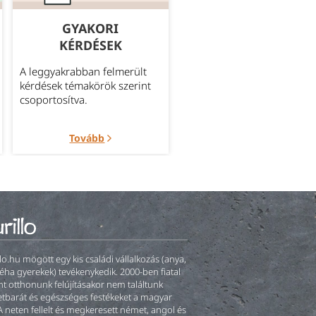
GYAKORI
MEGBÍZHATÓ
KÉRDÉSEK
SZÁLLÍTÁS
A leggyakrabban felmerült
Bővebb információ az
kérdések témakörök szerint
aktuálisan elérhető szállítá
csoportosítva.
módokról.
Tovább
Tovább
llo.hu mögött egy kis családi vállalkozás (anya,
éha gyerekek) tevékenykedik. 2000-ben fiatal
t otthonunk felújításakor nem találtunk
tbarát és egészséges festékeket a magyar
A neten fellelt és megkeresett német, angol és