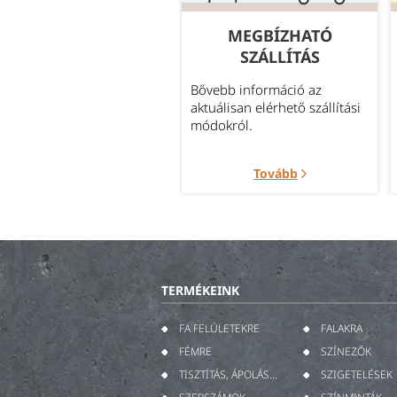
GYAKORI
MEGBÍZHATÓ
KÉRDÉSEK
SZÁLLÍTÁS
leggyakrabban felmerült
Bővebb információ az
rdések témakörök szerint
aktuálisan elérhető szállítási
portosítva.
módokról.
Tovább
Tovább
TERMÉKEINK
FA FELÜLETEKRE
FALAKRA
FÉMRE
SZÍNEZŐK
TISZTÍTÁS, ÁPOLÁS...
SZIGETELÉSEK