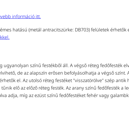
vebb információ itt.
émes hatású (metál antracitszürke: DB703) felületek érhetők el
kkel.
 ugyanolyan színű festékből áll. A végső réteg fedőfesték el
lvihető, de az alapszín erősen befolyásolhatja a végső színt. 
hetők el. Az utolsó réteg festéket "visszatörölve" szép antik 
 tűnik elő az előző réteg festék. Az arany színű fedőfesték a l
lva adja, míg az ezüst színű fedőfestéket fehér vagy galamb