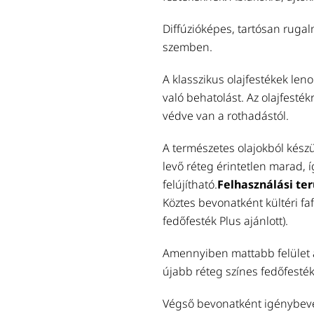
Diffúzióképes, tartósan rugal
szemben.
A klasszikus olajfestékek len
való behatolást. Az olajfesték
védve van a rothadástól.
A természetes olajokból kész
levő réteg érintetlen marad, 
felújítható.
Felhasználási ter
Köztes bevonatként kültéri fa
fedőfesték Plus ajánlott).
Amennyiben mattabb felület a
újabb réteg színes fedőfesték
Végső bevonatként igénybevéte