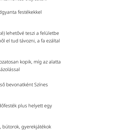
Tovább a termékhez
idgyanta festékekkel
LAZÚRECSET 1" DUPLA
Olajlazúrok, keményolajok, fedő
) lehetővé teszi a felületbe
hosszúságú (50mm) tiszta kína-
l el tud távozni, a fa ezáltal
Tovább a termékhez
zatosan kopik, míg az alatta
LAZÚRECSET 3" DUPLA
mázolással
Nagyobb felületek festésére.
(60mm) tiszta kína-sörtéből. La
égső bevonatként Színes
Tovább a termékhez
őfesték plus helyett egy
Utána ajánljuk
, bútorok, gyerekjátékok