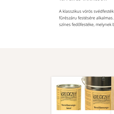
A klasszikus vörös svédfesték
fűrészáru festésére alkalmas.
színes fedőfestéke, melynek b