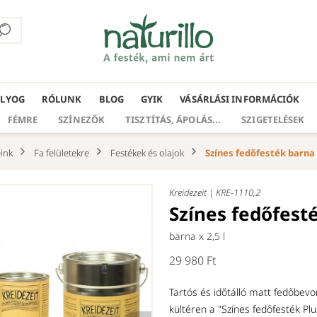
ÁLYOG
RÓLUNK
BLOG
GYIK
VÁSÁRLÁSI INFORMÁCIÓK
FÉMRE
SZÍNEZŐK
TISZTÍTÁS, ÁPOLÁS...
SZIGETELÉSEK
ink
Fa felületekre
Festékek és olajok
Színes fedőfesték barna 2
Kreidezeit |
KRE-1110,2
Színes fedőfest
barna x
2,5 l
29 980 Ft
Tartós és időtálló matt fedőbevo
kültéren a "Színes fedőfesték Pl