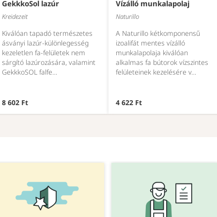
GekkkoSol lazúr
Vízálló munkalapolaj
Kreidezeit
Naturillo
Kiválóan tapadó természetes
A Naturillo kétkomponensű
ásványi lazúr-különlegesség
izoalifát mentes vízálló
kezeletlen fa-felületek nem
munkalapolaja kiválóan
sárgító lazúrozására, valamint
alkalmas fa bútorok vízszintes
GekkkoSOL falfe…
felületeinek kezelésére v…
8 602 Ft
4 622 Ft