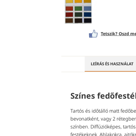
Tetszik? Oszd me
LEÍRÁS ÉS HASZNÁLAT
Színes fedőfesté
Tartós és időtálló matt fedőbe
bevonatként, vagy 2 rétegbe
színben. Diffúzióképes, tartó
festékeknek. Ablakokra, ajtók