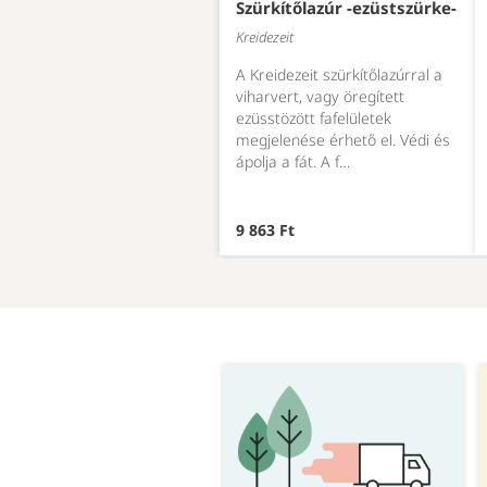
Szürkítőlazúr -ezüstszürke-
Kreidezeit
A Kreidezeit szürkítőlazúrral a
viharvert, vagy öregített
ezüsstözött fafelületek
megjelenése érhető el. Védi és
ápolja a fát. A f…
9 863 Ft