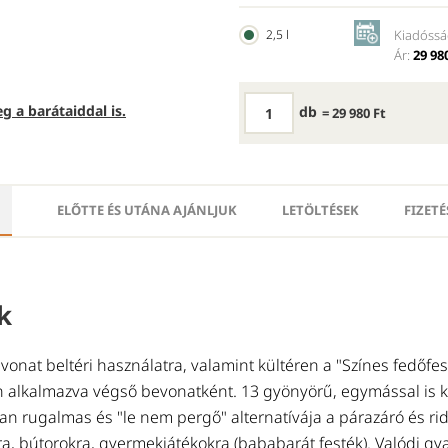
2,5 l
Kiadóssá
Ár:
29 980
g a barátaiddal is.
db
= 29 980 Ft
ELŐTTE ÉS UTÁNA AJÁNLJUK
LETÖLTÉSEK
FIZETÉ
k
vonat beltéri használatra, valamint kültéren a "Színes fedőfes
n alkalmazva végső bevonatként. 13 gyönyörű, egymással is 
san rugalmas és "le nem pergő" alternatívája a párazáró és ri
ra, bútorokra, gyermekjátékokra (bababarát festék). Valódi gy