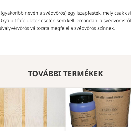
 (gyakoribb nevén a svédvörös) egy iszapfesték, mely csak csi
 Gyalult fafelületek esetén sem kell lemondani a svédvörösről
ivalyvérvörös változata megfelel a svédvörös színnek.
TOVÁBBI TERMÉKEK