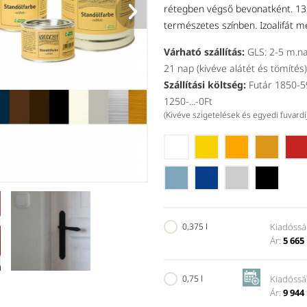
rétegben végső bevonatként. 13
természetes színben. Izoalifát 
Várható szállítás:
GLS: 2-5 m.na
21 nap (kivéve alátét és tömítés)
Szállítási költség:
Futár 1850-59
1250-...-0Ft
(Kivéve szigetelések és egyedi fuvard
Balra svédvörös, jobbra bivalyv
0,375 l
Kiadóssá
Ár:
5 665 
0,75 l
Kiadóssá
Ár:
9 944 