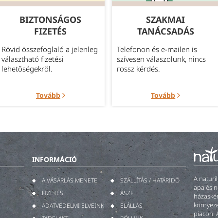
BIZTONSÁGOS
SZAKMAI
FIZETÉS
TANÁCSADÁS
Rövid összefoglaló a jelenleg
Telefonon és e-mailen is
választható fizetési
szívesen válaszolunk, nincs
lehetőségekről.
rossz kérdés.
Tovább
Tovább
INFORMÁCIÓ
A naturi
A VÁSÁRLÁS MENETE
SZÁLLÍTÁS / HATÁRIDŐ
apa és n
FIZETÉS
ÁSZF
házaskén
környeze
ADATVÉDELMI ELVEINK
ELÁLLÁS
piacon. 