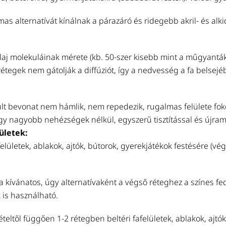
mas alternatívát kínálnak a párazáró és ridegebb akril- és alk
olaj molekuláinak mérete (kb. 50-szer kisebb mint a műgyantáké
rétegek nem gátolják a diffúziót, így a nedvesség a fa belsejébő
ült bevonat nem hámlik, nem repedezik, rugalmas felülete foko
így nagyobb nehézségek nélkül, egyszerű tisztítással és újra
ületek:
felületek, ablakok, ajtók, bútorok, gyerekjátékok festésére (v
 kívánatos, úgy alternatívaként a végső réteghez a színes fed
 is használható.
ltől függően 1-2 rétegben beltéri fafelületek, ablakok, ajtók