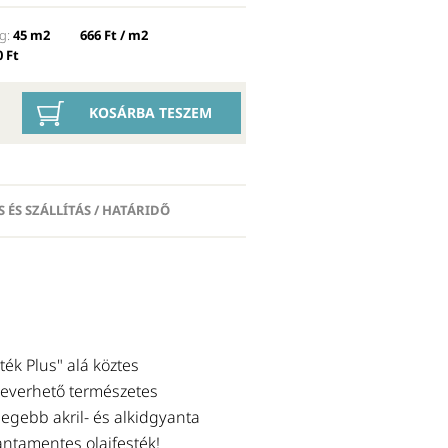
g:
45 m2
666 Ft / m2
 Ft
KOSÁRBA TESZEM
S ÉS SZÁLLÍTÁS / HATÁRIDŐ
Előtte ajánljuk
ték Plus" alá köztes
ALAPOZÓ OLAJ (FÉLOLAJ)
keverhető természetes
Klasszikus gyantamentes félolaj.
degebb akril- és alkidgyanta
fedõfestékek felhordása előtt. 
antamentes olajfesték!
esetében önmagában is alkalm