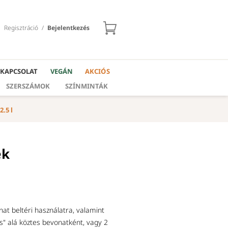
Regisztráció
/
Bejelentkezés
KAPCSOLAT
VEGÁN
AKCIÓS
SZERSZÁMOK
SZÍNMINTÁK
.5 l
ék
nat beltéri használatra, valamint
us" alá köztes bevonatként, vagy 2