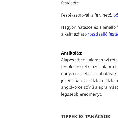
festésére.
Festékszóróval is felvihető,
bő
Nagyon hatásos és ellenálló f
alkalmazható
rozsdaálló festé
Antikolás:
Alapesetben valamennyi réteg
fedőfestékkel mázolt alapra fe
nagyon érdekes színhatások ér
jellemzően a széleken, éleken
angolvörös színű alapra mázo
legszebb eredményt.
TIPPEK ÉS TANÁCSOK