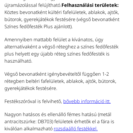
T
újramázolással felújítható.
Felhasználási területek:
Köztes bevonatként kültéri fafelületek, ablakok, ajtók,
bútorok, gyerekjátékok festésére (végső bevonatként
Színes fedőfesték Plus ajánlott).
U
Amennyiben mattabb felület a kívánatos, úgy
alternatívaként a végső réteghez a színes fedőfesték
S
plus helyett egy újabb réteg színes fedőfesték is
Se
használható.
be
te
Végső bevonatként igénybevételtől függően 1-2
é
rétegben beltéri fafelületek, ablakok, ajtók, bútorok,
ne
gyerekjátékok festésére.
m
T
Festékszóróval is felvihető,
bővebb információ itt.
Nagyon hatásos és ellenálló fémes hatású (metál
antracitszürke: DB703) felületek érhetők el a fára is
kiválóan alkalmazható
rozsdaálló festékkel.