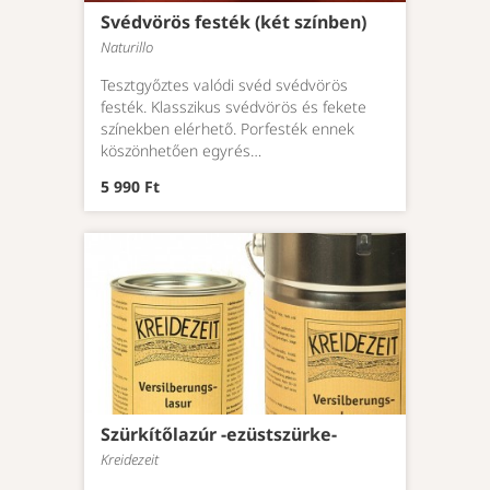
Svédvörös festék (két színben)
Naturillo
Tesztgyőztes valódi svéd svédvörös
festék. Klasszikus svédvörös és fekete
színekben elérhető. Porfesték ennek
köszönhetően egyrés…
5 990 Ft
Szürkítőlazúr -ezüstszürke-
Kreidezeit