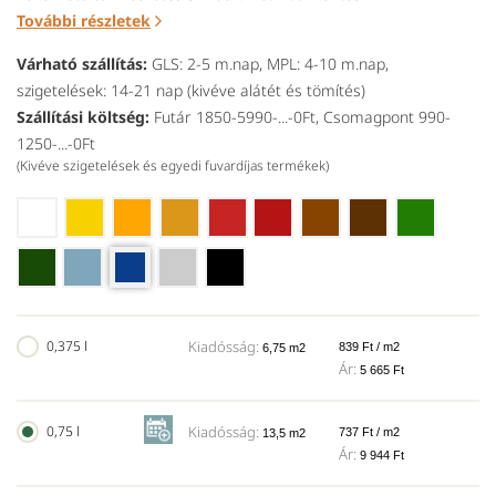
További részletek
Várható szállítás:
GLS: 2-5 m.nap, MPL: 4-10 m.nap,
szigetelések: 14-21 nap (kivéve alátét és tömítés)
Szállítási költség:
Futár 1850-5990-...-0Ft, Csomagpont 990-
1250-...-0Ft
(Kivéve szigetelések és egyedi fuvardíjas termékek)
0,375 l
Kiadósság:
839 Ft / m2
6,75 m2
Ár:
5 665 Ft
0,75 l
Kiadósság:
737 Ft / m2
13,5 m2
Ár:
9 944 Ft