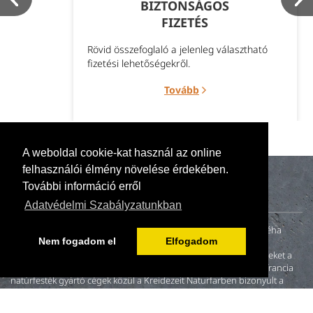
BIZTONSÁGOS
FIZETÉS
Rövid összefoglaló a jelenleg választható
fizetési lehetőségekről.
Tovább
A weboldal cookie-kat használ az online
felhasználói élmény növelése érdekében.
További információ erről
Adatvédelmi Szabályzatunkban
A naturillo.hu mögött egy kis családi vállalkozás (anya, apa és néha
Nem fogadom el
Elfogadom
gyerekek) tevékenykedik. 2000-ben fiatal házasként otthonunk
felújításakor nem találtunk környezetbarát és egészséges festékeket a
magyar piacon. A neten fellelt és megkeresett német, angol és francia
natúrfesték gyártó cégek közül a Kreidezeit Naturfarben bizonyult a
leginkább hitelesnek.