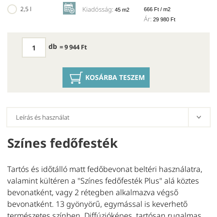
2,5 l
Kiadósság:
666 Ft / m2
45 m2
Ár:
29 980 Ft
db
= 9 944 Ft
KOSÁRBA TESZEM
Színes fedőfesték
E
Tartós és időtálló matt fedőbevonat beltéri használatra,
A
valamint kültéren a "Színes fedőfesték Plus" alá köztes
Kl
bevonatként, vagy 2 rétegben alkalmazva végső
be
bevonatként. 13 gyönyörű, egymással is keverhető
la
természetes színben. Diffúzióképes, tartósan rugalmas
a