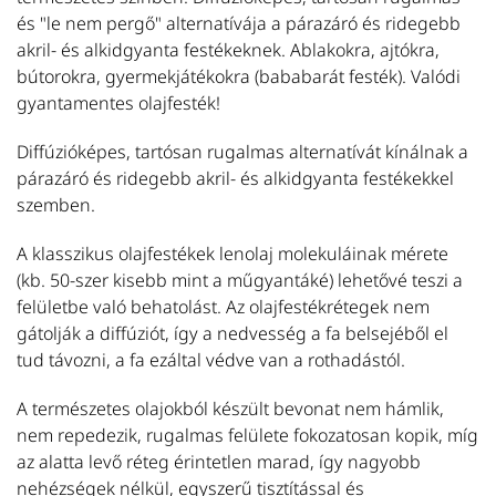
és "le nem pergő" alternatívája a párazáró és ridegebb
b
akril- és alkidgyanta festékeknek. Ablakokra, ajtókra,
T
bútorokra, gyermekjátékokra (bababarát festék). Valódi
gyantamentes olajfesték!
L
Ol
Diffúzióképes, tartósan rugalmas alternatívát kínálnak a
fe
párazáró és ridegebb akril- és alkidgyanta festékekkel
m
szemben.
L
fa
A klasszikus olajfestékek lenolaj molekuláinak mérete
T
(kb. 50-szer kisebb mint a műgyantáké) lehetővé teszi a
felületbe való behatolást. Az olajfestékrétegek nem
gátolják a diffúziót, így a nedvesség a fa belsejéből el
L
tud távozni, a fa ezáltal védve van a rothadástól.
N
n
A természetes olajokból készült bevonat nem hámlik,
h
nem repedezik, rugalmas felülete fokozatosan kopik, míg
k
az alatta levő réteg érintetlen marad, így nagyobb
al
nehézségek nélkül, egyszerű tisztítással és