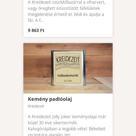
A Kreidezeit szürkítőlazúrral a viharvert,
vagy öregített ezüsstözött fafelületek
megjelenése érhető el. Védi és ápolja a
fát. A f…
9 863 Ft
Kemény padlóolaj
Kreidezeit
A Kreidezeit Jolly Joker keményolaja már
közel 30 éve sikertermék.
Kategóriájában a legjobb vétel. Békebeli
receptúra alapján, ter…