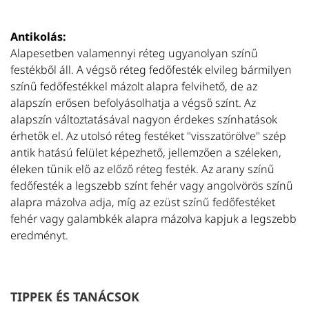
Antikolás:
Alapesetben valamennyi réteg ugyanolyan színű
festékből áll. A végső réteg fedőfesték elvileg bármilyen
színű fedőfestékkel mázolt alapra felvihető, de az
alapszín erősen befolyásolhatja a végső színt. Az
alapszín változtatásával nagyon érdekes színhatások
érhetők el. Az utolsó réteg festéket "visszatörölve" szép
antik hatású felület képezhető, jellemzően a széleken,
éleken tűnik elő az előző réteg festék. Az arany színű
fedőfesték a legszebb színt fehér vagy angolvörös színű
alapra mázolva adja, míg az ezüst színű fedőfestéket
fehér vagy galambkék alapra mázolva kapjuk a legszebb
eredményt.
TIPPEK ÉS TANÁCSOK