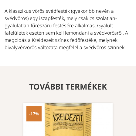
A klasszikus vörös svédfesték (gyakoribb nevén a
svédvörös) egy iszapfesték, mely csak csiszolatlan-
gyalulatlan fűrészáru festésére alkalmas. Gyalult
fafelületek esetén sem kell lemondani a svédvörösről. A
megoldás a Kreidezeit színes fedőfestéke, melynek
bivalyvérvörös változata megfelel a svédvörös színnek.
TOVÁBBI TERMÉKEK
-17%