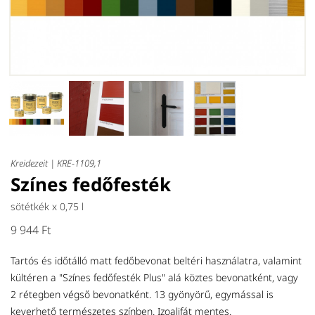
Kreidezeit |
KRE-1109,1
Színes fedőfesték
sötétkék x
0,75 l
9 944 Ft
Tartós és időtálló matt fedőbevonat beltéri használatra, valamint
kültéren a "Színes fedőfesték Plus" alá köztes bevonatként, vagy
2 rétegben végső bevonatként. 13 gyönyörű, egymással is
keverhető természetes színben. Izoalifát mentes.