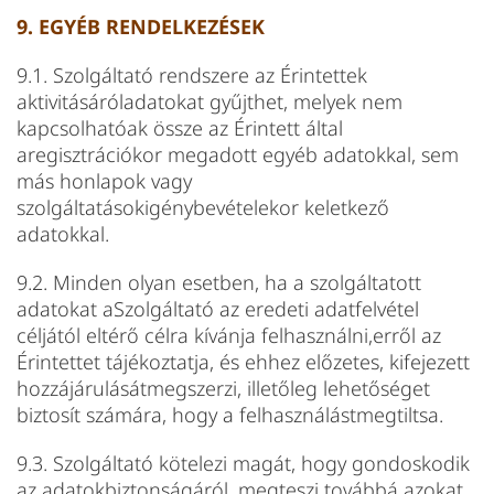
9. EGYÉB RENDELKEZÉSEK
9.1. Szolgáltató rendszere az Érintettek
aktivitásáróladatokat gyűjthet, melyek nem
kapcsolhatóak össze az Érintett által
aregisztrációkor megadott egyéb adatokkal, sem
más honlapok vagy
szolgáltatásokigénybevételekor keletkező
adatokkal.
9.2. Minden olyan esetben, ha a szolgáltatott
adatokat aSzolgáltató az eredeti adatfelvétel
céljától eltérő célra kívánja felhasználni,erről az
Érintettet tájékoztatja, és ehhez előzetes, kifejezett
hozzájárulásátmegszerzi, illetőleg lehetőséget
biztosít számára, hogy a felhasználástmegtiltsa.
9.3. Szolgáltató kötelezi magát, hogy gondoskodik
az adatokbiztonságáról, megteszi továbbá azokat