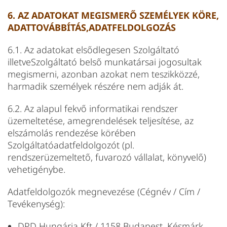
6. AZ ADATOKAT MEGISMERŐ SZEMÉLYEK KÖRE,
ADATTOVÁBBÍTÁS,ADATFELDOLGOZÁS
6.1. Az adatokat elsődlegesen Szolgáltató
illetveSzolgáltató belső munkatársai jogosultak
megismerni, azonban azokat nem teszikközzé,
harmadik személyek részére nem adják át.
6.2. Az alapul fekvő informatikai rendszer
üzemeltetése, amegrendelések teljesítése, az
elszámolás rendezése körében
Szolgáltatóadatfeldolgozót (pl.
rendszerüzemeltető, fuvarozó vállalat, könyvelő)
vehetigénybe.
Adatfeldolgozók megnevezése (Cégnév / Cím /
Tevékenység):
DPD Hungária Kft / 1158 Budapest, Késmárk