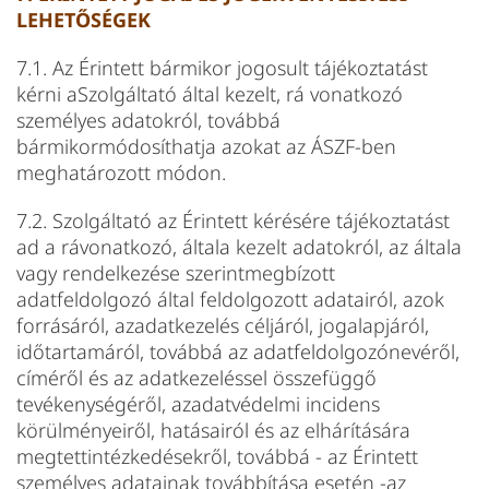
LEHETŐSÉGEK
7.1. Az Érintett bármikor jogosult tájékoztatást
kérni aSzolgáltató által kezelt, rá vonatkozó
személyes adatokról, továbbá
bármikormódosíthatja azokat az ÁSZF-ben
meghatározott módon.
7.2. Szolgáltató az Érintett kérésére tájékoztatást
ad a rávonatkozó, általa kezelt adatokról, az általa
vagy rendelkezése szerintmegbízott
adatfeldolgozó által feldolgozott adatairól, azok
forrásáról, azadatkezelés céljáról, jogalapjáról,
időtartamáról, továbbá az adatfeldolgozónevéről,
címéről és az adatkezeléssel összefüggő
tevékenységéről, azadatvédelmi incidens
körülményeiről, hatásairól és az elhárítására
megtettintézkedésekről, továbbá - az Érintett
személyes adatainak továbbítása esetén -az