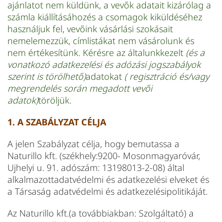
ajánlatot nem küldünk, a vevők adatait kizárólag a
számla kiállításáhozés a csomagok kiküldéséhez
használjuk fel, vevőink vásárlási szokásait
nemelemezzük, címlistákat nem vásárolunk és
nem értékesítünk. Kérésre az általunkkezelt
(és a
vonatkozó adatkezelési és adózási jogszabályok
szerint is törölhető)
adatokat
( regisztráció és/vagy
megrendelés során megadott vevői
adatok)
töröljük.
1. A SZABÁLYZAT CÉLJA
A jelen Szabályzat célja, hogy bemutassa a
Naturillo kft. (székhely:9200- Mosonmagyaróvár,
Ujhelyi u. 91. adószám: 13198013-2-08) által
alkalmazottadatvédelmi és adatkezelési elveket és
a Társaság adatvédelmi és adatkezelésipolitikáját.
Az Naturillo kft.(a továbbiakban: Szolgáltató) a