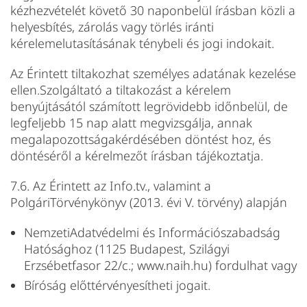
kézhezvételét követő 30 naponbelül írásban közli a
helyesbítés, zárolás vagy törlés iránti
kérelemelutasításának ténybeli és jogi indokait.
Az Érintett tiltakozhat személyes adatának kezelése
ellen.Szolgáltató a tiltakozást a kérelem
benyújtásától számított legrövidebb időnbelül, de
legfeljebb 15 nap alatt megvizsgálja, annak
megalapozottságakérdésében döntést hoz, és
döntéséről a kérelmezőt írásban tájékoztatja.
7.6. Az Érintett az Info.tv., valamint a
PolgáriTörvénykönyv (2013. évi V. törvény) alapján
NemzetiAdatvédelmi és Információszabadság
Hatósághoz (1125 Budapest, Szilágyi
Erzsébetfasor 22/c.; www.naih.hu) fordulhat vagy
Bíróság előttérvényesítheti jogait.