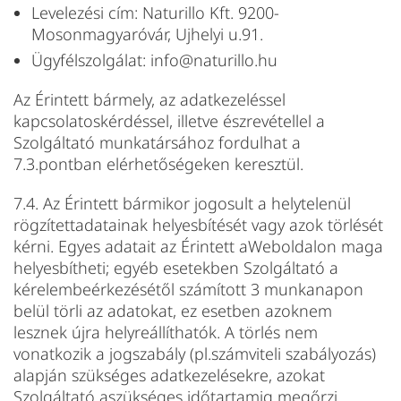
Levelezési cím: Naturillo Kft. 9200-
Mosonmagyaróvár, Ujhelyi u.91.
Ügyfélszolgálat: info@naturillo.hu
Az Érintett bármely, az adatkezeléssel
kapcsolatoskérdéssel, illetve észrevétellel a
Szolgáltató munkatársához fordulhat a
7.3.pontban elérhetőségeken keresztül.
7.4. Az Érintett bármikor jogosult a helytelenül
rögzítettadatainak helyesbítését vagy azok törlését
kérni. Egyes adatait az Érintett aWeboldalon maga
helyesbítheti; egyéb esetekben Szolgáltató a
kérelembeérkezésétől számított 3 munkanapon
belül törli az adatokat, ez esetben azoknem
lesznek újra helyreállíthatók. A törlés nem
vonatkozik a jogszabály (pl.számviteli szabályozás)
alapján szükséges adatkezelésekre, azokat
Szolgáltató aszükséges időtartamig megőrzi.