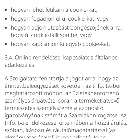
hogyan lehet letiltani a cookie-kat,
hogyan fogadjon el új cookie-kat, vagy
hogyan adjon utasítást böngészőjének arra,
hogy új cookie-tállítson be, vagy
hogyan kapcsoljon ki egyéb cookie-kat.
3.4. Online rendeléssel kapcsolatos általános
adatkezelés
A Szolgáltató fenntartja a jogot arra, hogy az
érintettbeleegyezését követően az Info. tv.-ben
meghatározott módon, az üzletekbentörténő
személyes áruátvétel során a terméket átvevő
természetes személyszemélyi azonosító
igazolványának számát a Számlákon rögzítse. Az
Info. tv.rendelkezései értelmében a hozzájárulás,
szóban, írásban és ráutalómagatartással (az
okmány átadásával) is megadható. Jelen