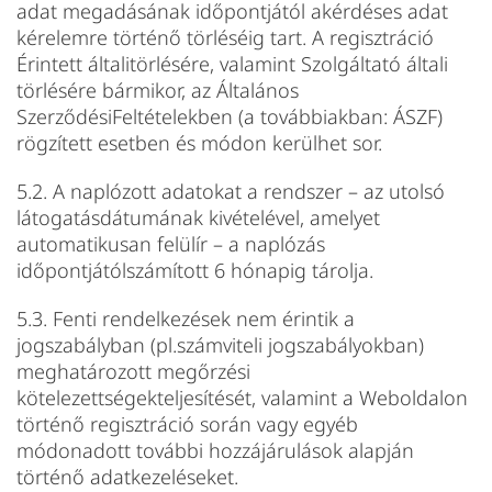
adat megadásának időpontjától akérdéses adat
kérelemre történő törléséig tart. A regisztráció
Érintett általitörlésére, valamint Szolgáltató általi
törlésére bármikor, az Általános
SzerződésiFeltételekben (a továbbiakban: ÁSZF)
rögzített esetben és módon kerülhet sor.
5.2. A naplózott adatokat a rendszer – az utolsó
látogatásdátumának kivételével, amelyet
automatikusan felülír – a naplózás
időpontjátólszámított 6 hónapig tárolja.
5.3. Fenti rendelkezések nem érintik a
jogszabályban (pl.számviteli jogszabályokban)
meghatározott megőrzési
kötelezettségekteljesítését, valamint a Weboldalon
történő regisztráció során vagy egyéb
módonadott további hozzájárulások alapján
történő adatkezeléseket.