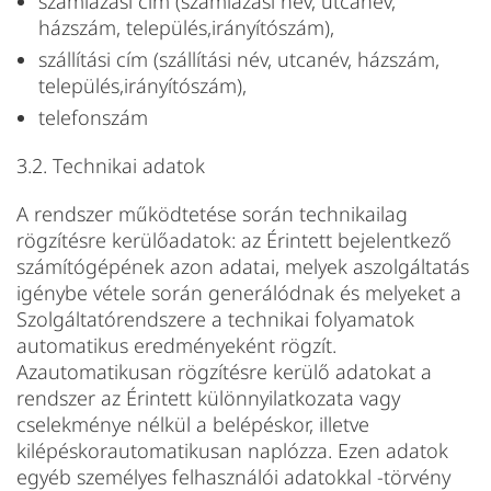
számlázási cím (számlázási név, utcanév,
házszám, település,irányítószám),
szállítási cím (szállítási név, utcanév, házszám,
település,irányítószám),
telefonszám
3.2. Technikai adatok
A rendszer működtetése során technikailag
rögzítésre kerülőadatok: az Érintett bejelentkező
számítógépének azon adatai, melyek aszolgáltatás
igénybe vétele során generálódnak és melyeket a
Szolgáltatórendszere a technikai folyamatok
automatikus eredményeként rögzít.
Azautomatikusan rögzítésre kerülő adatokat a
rendszer az Érintett különnyilatkozata vagy
cselekménye nélkül a belépéskor, illetve
kilépéskorautomatikusan naplózza. Ezen adatok
egyéb személyes felhasználói adatokkal -törvény