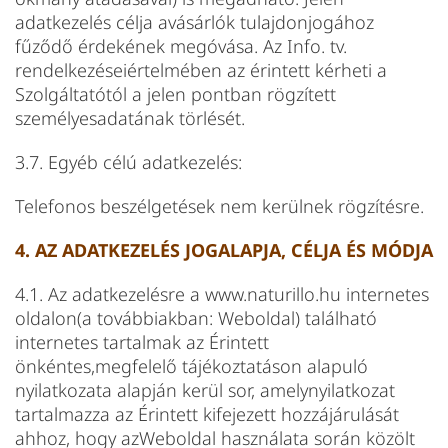
adatkezelés célja avásárlók tulajdonjogához
fűződő érdekének megóvása. Az Info. tv.
rendelkezéseiértelmében az érintett kérheti a
Szolgáltatótól a jelen pontban rögzített
személyesadatának törlését.
3.7. Egyéb célú adatkezelés:
Telefonos beszélgetések nem kerülnek rögzítésre.
4. AZ ADATKEZELÉS JOGALAPJA, CÉLJA ÉS MÓDJA
4.1. Az adatkezelésre a www.naturillo.hu internetes
oldalon(a továbbiakban: Weboldal) található
internetes tartalmak az Érintett
önkéntes,megfelelő tájékoztatáson alapuló
nyilatkozata alapján kerül sor, amelynyilatkozat
tartalmazza az Érintett kifejezett hozzájárulását
ahhoz, hogy azWeboldal használata során közölt