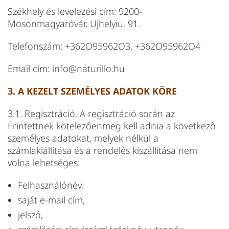
Székhely és levelezési cím: 9200-
Mosonmagyaróvár, Ujhelyiu. 91.
Telefonszám: +362O95962O3, +362O95962O4
Email cím: info@naturillo.hu
3. A KEZELT SZEMÉLYES ADATOK KÖRE
3.1. Regisztráció. A regisztráció során az
Érintettnek kötelezőenmeg kell adnia a következő
személyes adatokat, melyek nélkül a
számlakiállítása és a rendelés kiszállítása nem
volna lehetséges:
Felhasználónév,
saját e-mail cím,
jelszó,