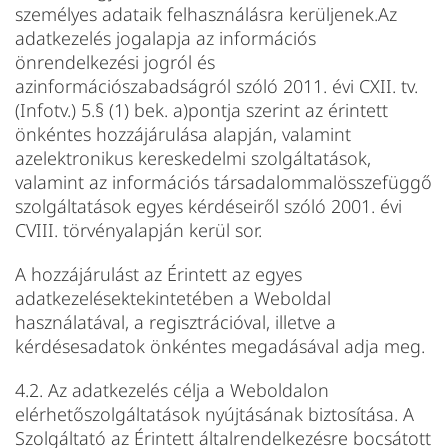
személyes adataik felhasználásra kerüljenek.Az
adatkezelés jogalapja az információs
önrendelkezési jogról és
azinformációszabadságról szóló 2011. évi CXII. tv.
(Infotv.) 5.§ (1) bek. a)pontja szerint az érintett
önkéntes hozzájárulása alapján, valamint
azelektronikus kereskedelmi szolgáltatások,
valamint az információs társadalommalösszefüggő
szolgáltatások egyes kérdéseiről szóló 2001. évi
CVIII. törvényalapján kerül sor.
A hozzájárulást az Érintett az egyes
adatkezelésektekintetében a Weboldal
használatával, a regisztrációval, illetve a
kérdésesadatok önkéntes megadásával adja meg.
4.2. Az adatkezelés célja a Weboldalon
elérhetőszolgáltatások nyújtásának biztosítása. A
Szolgáltató az Érintett általrendelkezésre bocsátott