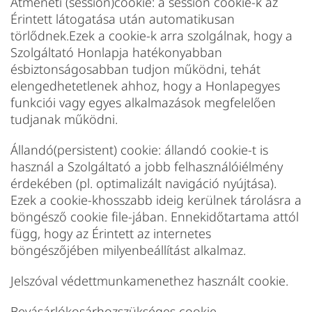
Átmeneti (session)cookie: a session cookie-k az
Érintett látogatása után automatikusan
törlődnek.Ezek a cookie-k arra szolgálnak, hogy a
Szolgáltató Honlapja hatékonyabban
ésbiztonságosabban tudjon működni, tehát
elengedhetetlenek ahhoz, hogy a Honlapegyes
funkciói vagy egyes alkalmazások megfelelően
tudjanak működni.
Állandó(persistent) cookie: állandó cookie-t is
használ a Szolgáltató a jobb felhasználóiélmény
érdekében (pl. optimalizált navigáció nyújtása).
Ezek a cookie-khosszabb ideig kerülnek tárolásra a
böngésző cookie file-jában. Ennekidőtartama attól
függ, hogy az Érintett az internetes
böngészőjében milyenbeállítást alkalmaz.
Jelszóval védettmunkamenethez használt cookie.
Bevásárlókosárhozszükséges cookie.