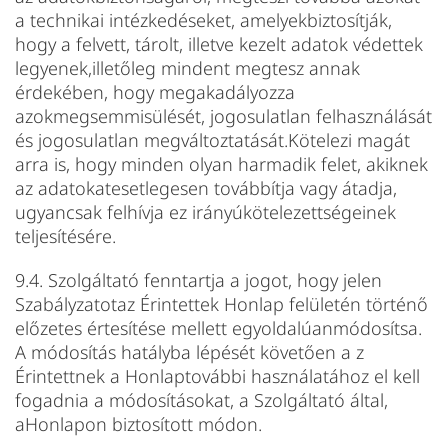
a technikai intézkedéseket, amelyekbiztosítják,
hogy a felvett, tárolt, illetve kezelt adatok védettek
legyenek,illetőleg mindent megtesz annak
érdekében, hogy megakadályozza
azokmegsemmisülését, jogosulatlan felhasználását
és jogosulatlan megváltoztatását.Kötelezi magát
arra is, hogy minden olyan harmadik felet, akiknek
az adatokatesetlegesen továbbítja vagy átadja,
ugyancsak felhívja ez irányúkötelezettségeinek
teljesítésére.
9.4. Szolgáltató fenntartja a jogot, hogy jelen
Szabályzatotaz Érintettek Honlap felületén történő
előzetes értesítése mellett egyoldalúanmódosítsa.
A módosítás hatályba lépését követően a z
Érintettnek a Honlaptovábbi használatához el kell
fogadnia a módosításokat, a Szolgáltató által,
aHonlapon biztosított módon.