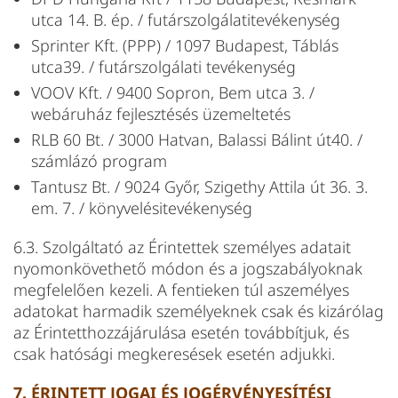
utca 14. B. ép. / futárszolgálatitevékenység
Sprinter Kft. (PPP) / 1097 Budapest, Táblás
utca39. / futárszolgálati tevékenység
VOOV Kft. / 9400 Sopron, Bem utca 3. /
webáruház fejlesztésés üzemeltetés
RLB 60 Bt. /
3000 Hatvan, Balassi Bálint út40.
/
számlázó program
Tantusz Bt. / 9024 Győr, Szigethy Attila út 36. 3.
em. 7. / könyvelésitevékenység
6.3. Szolgáltató az Érintettek személyes adatait
nyomonkövethető módon és a jogszabályoknak
megfelelően kezeli. A fentieken túl aszemélyes
adatokat harmadik személyeknek csak és kizárólag
az Érintetthozzájárulása esetén továbbítjuk, és
csak hatósági megkeresések esetén adjukki.
7. ÉRINTETT JOGAI ÉS JOGÉRVÉNYESÍTÉSI