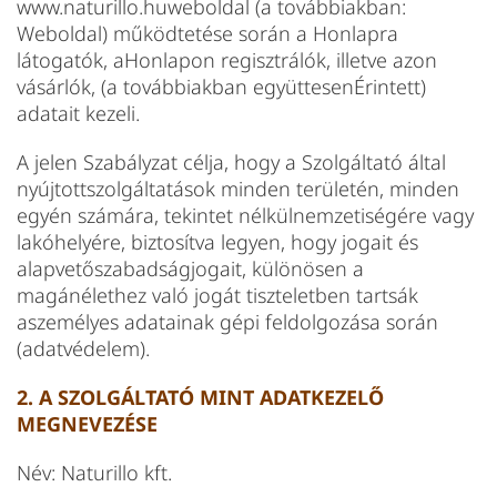
www.naturillo.huweboldal (a továbbiakban:
Weboldal) működtetése során a Honlapra
látogatók, aHonlapon regisztrálók, illetve azon
vásárlók, (a továbbiakban együttesenÉrintett)
adatait kezeli.
A jelen Szabályzat célja, hogy a Szolgáltató által
nyújtottszolgáltatások minden területén, minden
egyén számára, tekintet nélkülnemzetiségére vagy
lakóhelyére, biztosítva legyen, hogy jogait és
alapvetőszabadságjogait, különösen a
magánélethez való jogát tiszteletben tartsák
aszemélyes adatainak gépi feldolgozása során
(adatvédelem).
2. A SZOLGÁLTATÓ MINT ADATKEZELŐ
MEGNEVEZÉSE
Név: Naturillo kft.