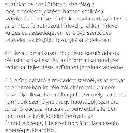
adatokat célhoz kötötten, kizárólag a
megrendelésteljesítése, házhoz szállítása,
számlázás lehetővé tétele, kapcsolattartás,illetve ha
az Érintett feliratkozott hírlevélre, akkor hírlevél
küldés és azesetlegesen létrejövő szerződés
feltételeinek későbbi bizonyítása érdekében
4.3. Az automatikusan rögzítésre kerülő adatok
céljastatisztikakészítés, az informatikai rendszer
technikai fejlesztése, azÉrintett jogainak védelme.
4.4. A Szolgáltató a megadott személyes adatokat
az epontokban írt céloktól eltérő célokra nem
használja illetve használhatja fel.Személyes adatok
harmadik személynek vagy hatóságok számára
történő kiadása -hacsak törvény ettől eltérően
nem rendelkezik kötelező erővel - az
Érintettelőzetes, kifejezett hozzájárulása esetén
lehetséges kizárólag.