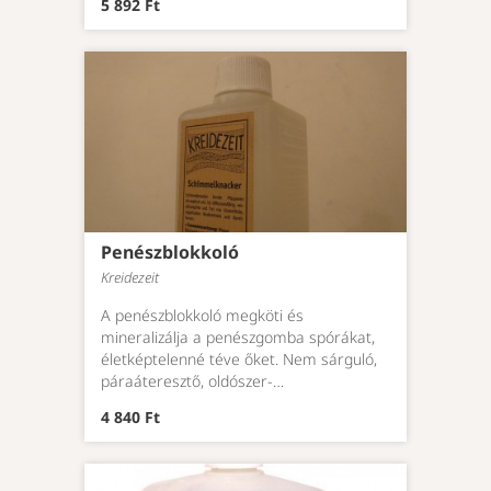
5 892 Ft
m
el
Fa
T
Penészblokkoló
Kreidezeit
A penészblokkoló megköti és
mineralizálja a penészgomba spórákat,
életképtelenné téve őket. Nem sárguló,
páraáteresztő, oldószer-…
4 840 Ft