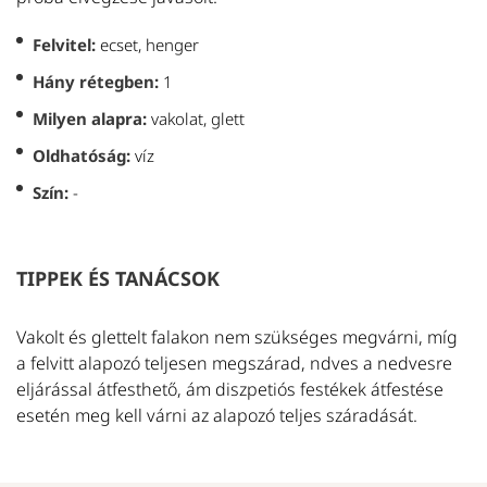
E
A
Felvitel:
ecset, henger
ta
Hány rétegben:
1
vi
Milyen alapra:
vakolat, glett
és
(m
Oldhatóság:
víz
fö
Szín:
-
T
M
Az
TIPPEK ÉS TANÁCSOK
ol
N
ho
Vakolt és glettelt falakon nem szükséges megvárni, míg
na
a felvitt alapozó teljesen megszárad, ndves a nedvesre
é
eljárással átfesthető, ám diszpetiós festékek átfestése
s
esetén meg kell várni az alapozó teljes száradását.
Te
C