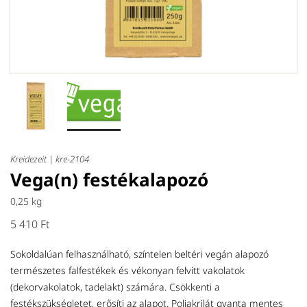
Kreidezeit |
kre-2104
Vega(n) festékalapozó
0,25 kg
5 410 Ft
Sokoldalúan felhasználható, színtelen beltéri vegán alapozó
természetes falfestékek és vékonyan felvitt vakolatok
(dekorvakolatok, tadelakt) számára. Csökkenti a
festékszükségletet, erősíti az alapot. Poliakrilát gyanta mentes