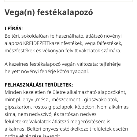
Vega(n) festékalapozó
U
LEÍRÁS:
Beltéri, sokoldalúan felhasználható, átlátszó növényi
V
alapozó KREIDEZEITkazeinfestékek, vega falfestékek,
Be
mészfestékek és vékonyan felvitt vakolatok számára.
K
fa
A kazeines festékalapozó vegán változata: tejfehérje
bi
helyett növényi fehérje kötőanyaggal.
p
ki
FELHASZNÁLÁSI TERÜLETEK:
f
Minden kezeletlen felületre alkalmazható alapozóként,
ug
mint pl. enyv-,mész-, mészcement-, gipszvakolatok,
ta
gipszkarton, rostos gipszlapok, kő,beton. Nem alkalmas
vá
sima, nem nedvszívó, és tartósan nedves
K
felületekre.Vakolatok átlátszó megerősítésére is
ví
alkalmas. Beltéri enyvesfestékkelkezelt felületek esetén
T
próba elvégzése javasolt.