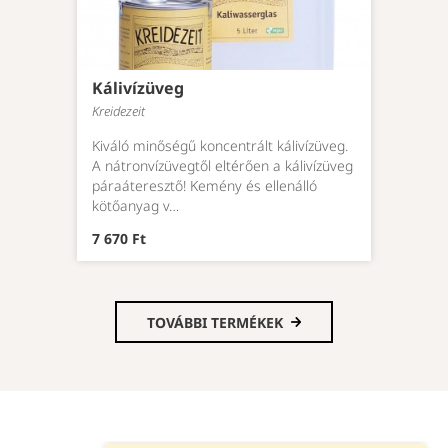
Kálivízüveg
Kreidezeit
Kiváló minőségű koncentrált kálivízüveg.
A nátronvízüvegtől eltérően a kálivízüveg
páraáteresztő! Kemény és ellenálló
kötőanyag v…
7 670 Ft
TOVÁBBI TERMÉKEK