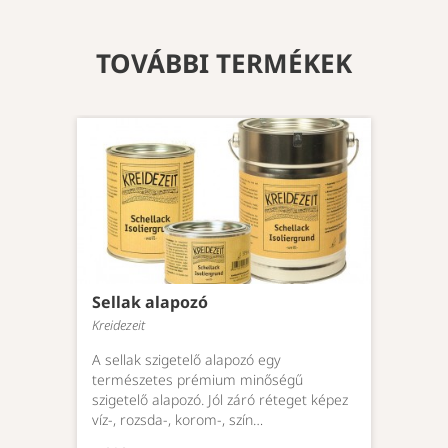
fe
bi
T
TOVÁBBI TERMÉKEK
R
Az
fe
ké
aj
me
Ba
M
i
fe
Sellak alapozó
bi
Kreidezeit
T
A sellak szigetelő alapozó egy
K
természetes prémium minőségű
Ki
szigetelő alapozó. Jól záró réteget képez
ug
víz-, rozsda-, korom-, szín…
fe