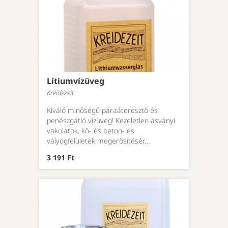
Lítiumvízüveg
Kreidezeit
Kiváló minőségű páraáteresztő és
penészgátló vízüveg! Kezeletlen ásványi
vakolatok, kő- és beton- és
vályogfelületek megerősítésér…
3 191 Ft