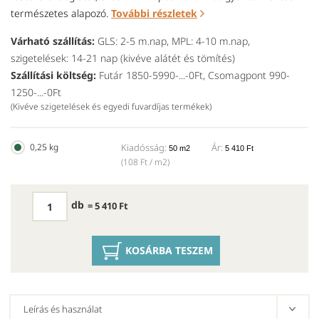
természetes alapozó.
További részletek
Várható szállítás:
GLS: 2-5 m.nap, MPL: 4-10 m.nap,
szigetelések: 14-21 nap (kivéve alátét és tömítés)
Szállítási költség:
Futár 1850-5990-...-0Ft, Csomagpont 990-
1250-...-0Ft
(Kivéve szigetelések és egyedi fuvardíjas termékek)
0,25 kg
Kiadósság:
Ár:
50 m2
5 410 Ft
(108 Ft / m2)
db
= 5 410 Ft
KOSÁRBA TESZEM