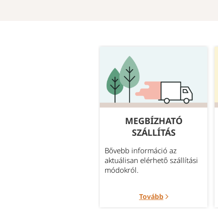
GYAKORI
MEGBÍZHATÓ
KÉRDÉSEK
SZÁLLÍTÁS
leggyakrabban felmerült
Bővebb információ az
rdések témakörök szerint
aktuálisan elérhető szállítási
portosítva.
módokról.
Tovább
Tovább