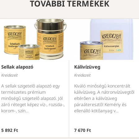
TOVÁBBI TERMÉKEK
Sellak alapozó
Kálivízüveg
Kreidezeit
Kreidezeit
A sellak szigetelő alapozó egy
Kiváló minőségű koncentrált
természetes prémium
kálivízüveg. A nátronvízüvegtől
minőségű szigetelő alapozó. Jól
eltérően a kálivízüveg
záró réteget képez víz-, rozsda-,
páraáteresztő! Kemény és
korom-, szín…
ellenálló kötőanyag v…
5 892 Ft
7 670 Ft