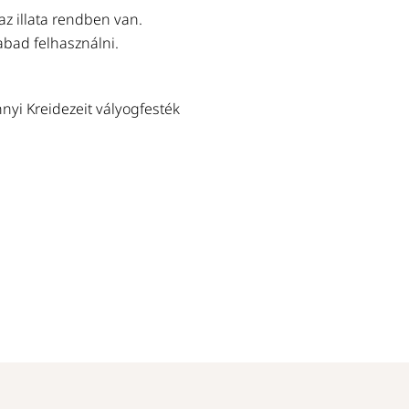
az illata rendben van.
abad felhasználni.
nnyi Kreidezeit vályogfesték