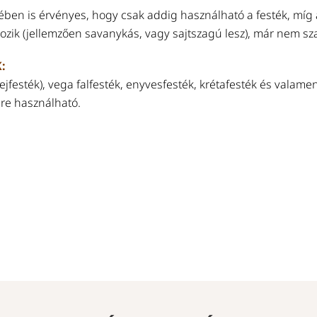
etében is érvényes, hogy csak addig használható a festék, míg 
ozik (jellemzően savanykás, vagy sajtszagú lesz), már nem sz
:
tejfesték), vega falfesték, enyvesfesték, krétafesték és valame
re használható.