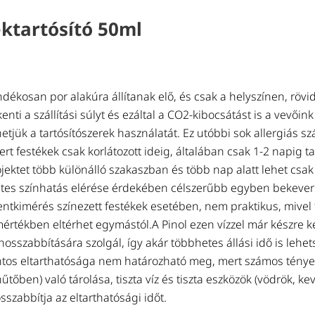
éktartósító 50ml
ndékosan por alakúra állítanak elő, és csak a helyszínen, rövid
enti a szállítási súlyt és ezáltal a CO2-kibocsátást is a vevőink 
etjük a tartósítószerek használatát. Ez utóbbi sok allergiás s
ert festékek csak korlátozott ideig, általában csak 1-2 napig ta
ktet több különálló szakaszban és több nap alatt lehet csak 
tes színhatás elérése érdekében célszerűbb egyben bekevern
ntkimérés színezett festékek esetében, nem praktikus, mivel 
rtékben eltérhet egymástól.A Pinol ezen vízzel már készre ke
sszabbítására szolgál, így akár többhetes állási idő is lehet
tos eltarthatósága nem határozható meg, mert számos tényez
tőben) való tárolása, tiszta víz és tiszta eszközök (vödrök, k
zabbítja az eltarthatósági időt.