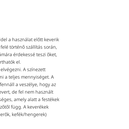
Letölthető termékadatlap
Letölthető termékadatlap
del a használat előtt keverik
felé történő szállítás során,
zámára érdekessé teszi őket,
rthatók el.
elvégezni. A színezett
i a teljes mennyiséget. A
fennáll a veszélye, hogy az
vert, de fel nem használt
séges, amely alatt a festékek
őtől függ. A keverékek
everők, kefék/hengerek)