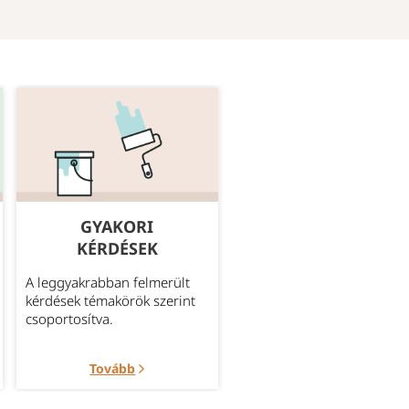
GYAKORI
MEGBÍZHATÓ
KÉRDÉSEK
SZÁLLÍTÁS
A leggyakrabban felmerült
Bővebb információ az
kérdések témakörök szerint
aktuálisan elérhető szállítá
csoportosítva.
módokról.
Tovább
Tovább