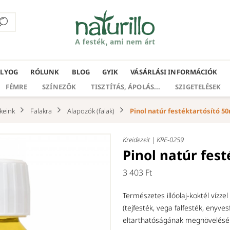
ÁLYOG
RÓLUNK
BLOG
GYIK
VÁSÁRLÁSI INFORMÁCIÓK
FÉMRE
SZÍNEZŐK
TISZTÍTÁS, ÁPOLÁS...
SZIGETELÉSEK
keink
Falakra
Alapozók (falak)
Pinol natúr festéktartósító 5
Kreidezeit |
KRE-0259
Pinol natúr fest
3 403 Ft
Természetes illóolaj-koktél vízze
(tejfesték, vega falfesték, enyve
eltarthatóságának megnövelésé