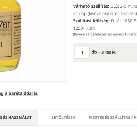
Várható szállítás:
GLS: 2-5 m.na
21 nap (kivéve alátét és tömítés)
Szállítási költség:
Futár 1850-59
1250-...-0Ft
(Kivéve szigetelések és egyedi fuvard
db
= 3 403 Ft
g a barátaiddal is.
ÁS ÉS HASZNÁLAT
LETÖLTÉSEK
FIZETÉS ÉS SZÁLLÍTÁS /