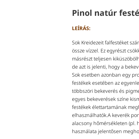
Pinol natúr fest
LEÍRÁS:
Sok Kreidezeit falfestéket szá
össze vízzel. Ez egyrészt csökk
másrészt teljesen kiküszöbölh
de azt is jelenti, hogy a bekev
Sok esetben azonban egy proje
festékek esetében az egyenle
többszöri bekeverés és pigme
egyes bekeverések színe kismé
festékek élettartamának megho
elhasználhatók.A keverék pon
alacsony hőmérsékleten (pl. hű
használata jelentősen meghoss