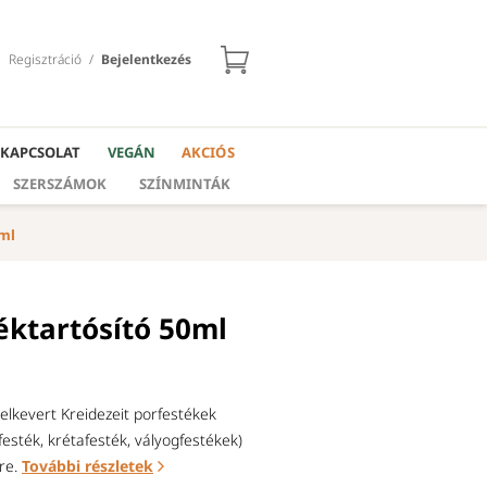
Regisztráció
/
Bejelentkezés
KAPCSOLAT
VEGÁN
AKCIÓS
SZERSZÁMOK
SZÍNMINTÁK
0ml
éktartósító 50ml
l elkevert Kreidezeit porfestékek
sfesték, krétafesték, vályogfestékek)
re.
További részletek