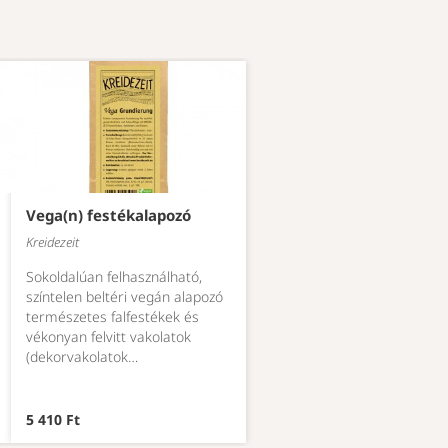
Vega(n) festékalapozó
Kreidezeit
Sokoldalúan felhasználható,
színtelen beltéri vegán alapozó
természetes falfestékek és
vékonyan felvitt vakolatok
(dekorvakolatok…
5 410 Ft