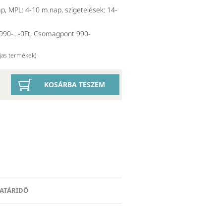
p, MPL: 4-10 m.nap, szigetelések: 14-
90-...-0Ft, Csomagpont 990-
íjas termékek)
KOSÁRBA TESZEM
 HATÁRIDŐ