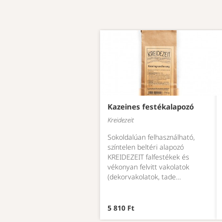
Kazeines festékalapozó
Kreidezeit
Sokoldalúan felhasználható,
színtelen beltéri alapozó
KREIDEZEIT falfestékek és
vékonyan felvitt vakolatok
(dekorvakolatok, tade…
5 810 Ft