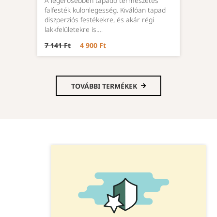
A legerősebben tapadó természetes
falfesték különlegesség. Kiválóan tapad
diszperziós festékekre, és akár régi
lakkfelületekre is.…
7 141 Ft
4 900 Ft
TOVÁBBI TERMÉKEK