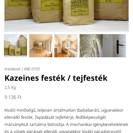
Kreidezeit |
KRE-0105
Kazeines festék / tejfesték
2,5 kg
9 136 Ft
Kiváló minőségű, teljesen ártalmatlan (bababarát), ugyanakkor
ellenálló festék. Tapadását tejfehérje, fedőképességét
márványliszt tartalma biztosítja. A mechanikai igénybevételeknek
és a víznek-párának ellenáll, ugyanakkor kiváló páraáteresztő