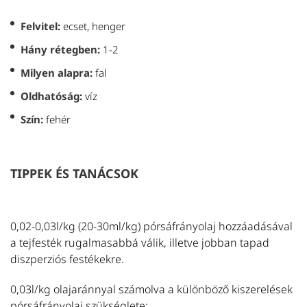
Felvitel:
ecset, henger
Hány rétegben:
1-2
Milyen alapra:
fal
Oldhatóság:
víz
Szín:
fehér
TIPPEK ÉS TANÁCSOK
0,02-0,03l/kg (20-30ml/kg) pórsáfrányolaj hozzáadásával
a tejfesték rugalmasabbá válik, illetve jobban tapad
diszperziós festékekre.
0,03l/kg olajaránnyal számolva a különböző kiszerelések
pórsáfrányolaj szükséglete: