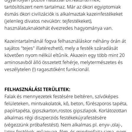
tartósítószert nem tartalmaz. Már az ókori egyiptomiak
P
ésmás ókori civilizációk is alkalmaztak kazeinfestékeket
Év
(jelenleg divatos nevükön: tejfestékeket),
és
használatuknaktehát évezredes hagyománya van.
e
p
Kazeintartalmánál fogva felhasználáskor néhány órán át
sz
sajátos "tejes" illatérezhető, mely a festék száradását
KR
követően nyom nélkül eltűnik. Akazein egy több mint 20
aj
aminosavból álló összetett fehérje, melytermészetes és
T
veszélytelen (!) ragasztóként funkcionál.
H
FELHASZNÁLÁSI TERÜLETEK:
Ho
Falak és mennyezetek festésére beltéren, szívóképes
m
felületeken, mintvakolatok, kő, beton, fűrészporos tapéta,
vá
papírtapéta, gipszkarton,rostos gipszlapok. Korlátozottan
k
alkalmas régi diszperziós festékekújrafestésére
M
(végezzünk próbafestést). Nem alkalmas pl. enyv-,olaj-,
T
latex-festékek, műanyag, fém, és mindenfajta sima, nem