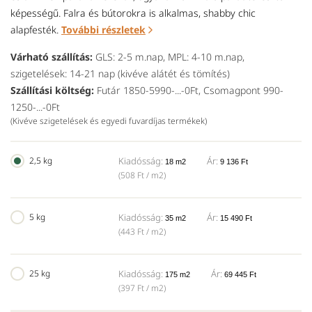
képességű. Falra és bútorokra is alkalmas, shabby chic
alapfesték.
További részletek
Várható szállítás:
GLS: 2-5 m.nap, MPL: 4-10 m.nap,
szigetelések: 14-21 nap (kivéve alátét és tömítés)
Szállítási költség:
Futár 1850-5990-...-0Ft, Csomagpont 990-
1250-...-0Ft
(Kivéve szigetelések és egyedi fuvardíjas termékek)
2,5 kg
Kiadósság:
Ár:
18 m2
9 136 Ft
(508 Ft / m2)
5 kg
Kiadósság:
Ár:
35 m2
15 490 Ft
(443 Ft / m2)
25 kg
Kiadósság:
Ár:
175 m2
69 445 Ft
(397 Ft / m2)