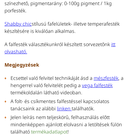
színezhető, pigmentarány: 0-100g pigment / 1kg
porfesték.
Shabby chic
stílusú fafelületek- illetve temperafesték
készítésére is kiválóan alkalmas.
A falfesték választékunkról készített sorvezetőnk
itt
olvasható.
Megjegyzések
Ecsettel való felvitel technikáját ásd a
mészfesték
, a
hengerrel való felvitelét pedig a
vega falfesték
termékoldalán látható videoban.
A folt- és csíkmentes falfestéssel kapcsolatos
tanácsaink az alábbi
linken
találhatók.
Jelen leírás nem teljeskörű, felhasználás előtt
mindenképpen ajánlott elolvasni a letöltések fülön
található
termékadatlapot
!