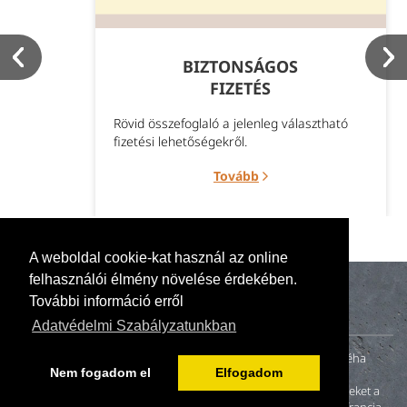
BIZTONSÁGOS
FIZETÉS
Rövid összefoglaló a jelenleg választható
fizetési lehetőségekről.
Tovább
A weboldal cookie-kat használ az online
felhasználói élmény növelése érdekében.
További információ erről
Adatvédelmi Szabályzatunkban
A naturillo.hu mögött egy kis családi vállalkozás (anya, apa és néha
Nem fogadom el
Elfogadom
gyerekek) tevékenykedik. 2000-ben fiatal házasként otthonunk
felújításakor nem találtunk környezetbarát és egészséges festékeket a
magyar piacon. A neten fellelt és megkeresett német, angol és francia