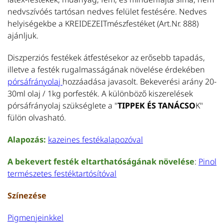
nedvszívóés tartósan nedves felület festésére. Nedves
L
helyiségekbe a KREIDEZEITmészfestéket (Art.Nr. 888)
Ol
ajánljuk.
fe
Diszperziós festékek átfestésekor az erősebb tapadás,
m
illetve a festék rugalmasságának növelése érdekében
L
pórsáfrányolaj
hozzáadása javasolt. Bekeverési arány 20-
fa
30ml olaj / 1kg porfesték.
A különböző kiszerelések
T
pórsáfrányolaj szükséglete a "
TIPPEK ÉS TANÁCSO
K"
fülön olvasható.
P
Te
Alapozás:
kazeines festékalapozóval
po
kr
A bekevert festék eltarthatóságának növelése
:
Pinol
m
természetes festéktartósítóval
T
Színezése
Pigmenjeinkkel