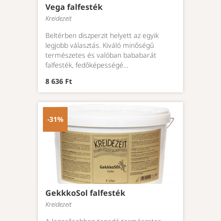
Vega falfesték
Kreidezeit
Beltérben diszperzit helyett az egyik
legjobb választás. Kiváló minőségű
természetes és valóban bababarát
falfesték, fedőképességé…
8 636 Ft
-31%
GekkkoSol falfesték
Kreidezeit