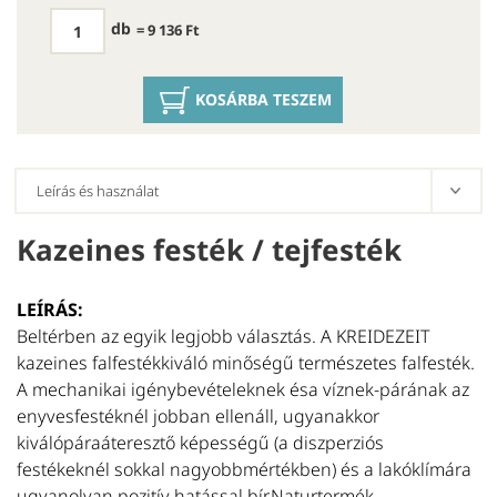
db
= 9 136 Ft
KOSÁRBA TESZEM
Kazeines festék / tejfesték
E
LEÍRÁS:
K
Beltérben az egyik legjobb választás. A KREIDEZEIT
So
kazeines falfestékkiváló minőségű természetes falfesték.
KR
A mechanikai igénybevételeknek ésa víznek-párának az
(d
enyvesfestéknél jobban ellenáll, ugyanakkor
fe
kiválópáraáteresztő képességű (a diszperziós
m
festékeknél sokkal nagyobbmértékben) és a lakóklímára
T
ugyanolyan pozitív hatással bír.Naturtermék,