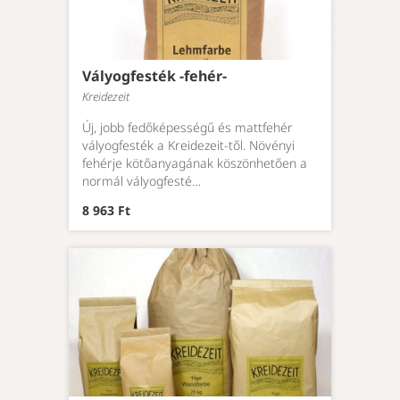
Vályogfesték -fehér-
Kreidezeit
Új, jobb fedőképességű és mattfehér
vályogfesték a Kreidezeit-től. Növényi
fehérje kötőanyagának köszönhetően a
normál vályogfesté…
8 963 Ft