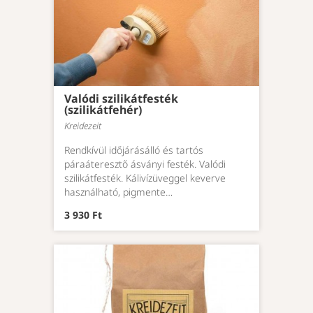
Valódi szilikátfesték
(szilikátfehér)
Kreidezeit
Rendkívül időjárásálló és tartós
páraáteresztő ásványi festék. Valódi
szilikátfesték. Kálivízüveggel keverve
használható, pigmente…
3 930 Ft