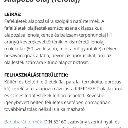
LEÍRÁS:
L
Fafelületek alapozására szolgáló natúrtermék. A
Ol
fafelületek olajfestékesmázolásának klasszikus
fe
alapozása lenolajkence és balzsam-terpentinolaj1:1
m
arányú keverékével történik. A kisméretű lenolaj-
L
molekulák (50-szerkisebb, mint a műgyantáké) mélyen
fa
beszivárognak a fába, bevonják apórusokat, ami az
T
olajfesték számára kitűnő alapot biztosít.
L
FELHASZNÁLÁSI TERÜLETEK:
N
Kültéri és beltéri felületek (fa, parafa, terrakotta, porózus
n
kő) kezelésére, alapozómázolásra KREIDEZEIT olajlazúrok
h
és színes fedőfestékek felhordásaelőtt. Kevésbé
k
igénybevett beltéri felületek esetében önmagában,
al
továbbimázolás nélkül is alkalmazható.
T
Bababarát termék.
DIN 53160 szabvány szerint nyál- és