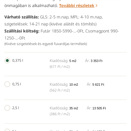
önmagában is alkalmazható.
További részletek
Várható szállítás:
GLS: 2-5 m.nap, MPL: 4-10 m.nap,
szigetelések: 14-21 nap (kivéve alátét és tömítés)
Szállítási költség:
Futár 1850-5990-...-0Ft, Csomagpont 990-
1250-...-0Ft
(Kivéve szigetelések és egyedi fuvardíjas termékek)
0,375 l
Kiadósság:
Ár:
5 m2
3 353 Ft
(671 Ft / m2)
0,75 l
Kiadósság:
Ár:
10 m2
5 621 Ft
(562 Ft / m2)
2,5 l
Kiadósság:
Ár:
35 m2
13 505 Ft
(386 Ft / m2)