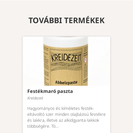
S
Re
TOVÁBBI TERMÉKEK
id
ke
fa
n
ti
ú
T
S
C
9 
Festékmaró paszta
N
Kreidezeit
s
f
Hagyományos és kíméletes festék-
fa
eltávolító szer minden olajbázisú festékre
és lakkra, illetve az alkidgyanta-lakkok
e
többségére. Tö…
T