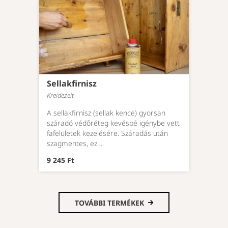
Sellakfirnisz
Kreidezeit
A sellakfirnisz (sellak kence) gyorsan
száradó védőréteg kevésbé igénybe vett
fafelületek kezelésére. Száradás után
szagmentes, ez…
9 245 Ft
TOVÁBBI TERMÉKEK