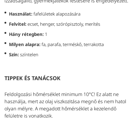
izzadságálló, gyermekjátékok festésére is engedélyezett.
U
Használat:
fafelületek alapozására
Felvitel:
ecset, henger, szórópisztoly, merítés
S
Hány rétegben:
1
Ta
Milyen alapra:
fa, parafa, terméskő, terrakotta
va
b
Szín:
színtelen
g
Iz
T
TIPPEK ÉS TANÁCSOK
V
A 
Feldolgozási hőmérséklet minimum 10°C! Ez alatt ne
mu
használja, mert az olaj viszkozitása megnő és nem hatol
f
olyan mélyre. A megadott hőmérséklet a kezelendő
tu
felületre is vonatkozik.
m
ig
T