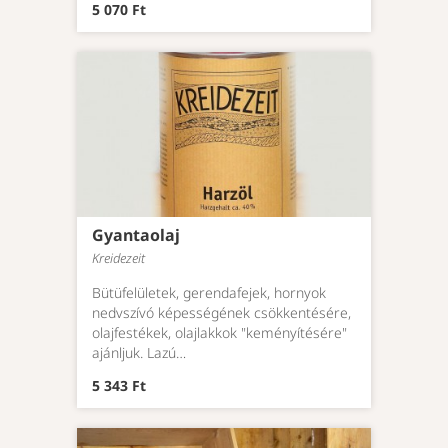
5 070 Ft
Gyantaolaj
Kreidezeit
Bütüfelületek, gerendafejek, hornyok
nedvszívó képességének csökkentésére,
olajfestékek, olajlakkok "keményítésére"
ajánljuk. Lazú…
5 343 Ft