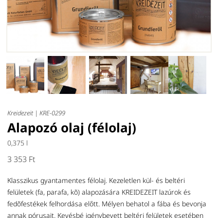
Kreidezeit |
KRE-0299
Alapozó olaj (félolaj)
0,375 l
3 353 Ft
Klasszikus gyantamentes félolaj. Kezeletlen kül- és beltéri
felületek (fa, parafa, kõ) alapozására KREIDEZEIT lazúrok és
fedõfestékek felhordása előtt. Mélyen behatol a fába és bevonja
annak pórusait. Kevésbé igénybevett beltéri felületek esetében