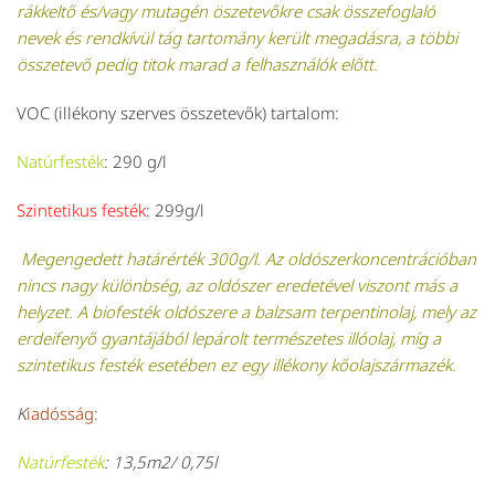
rákkeltő és/vagy mutagén öszetevőkre csak összefoglaló
nevek és rendkívül tág tartomány került megadásra, a többi
összetevő pedig titok marad a felhasználók előtt.
VOC (illékony szerves összetevők) tartalom:
Natúrfesték
: 290 g/l
Szintetikus festék
: 299g/l
Megengedett határérték 300g/l. Az oldószerkoncentrációban
nincs nagy különbség, az oldószer eredetével viszont más a
helyzet. A biofesték oldószere a balzsam terpentinolaj, mely az
erdeifenyő gyantájából lepárolt természetes illóolaj, míg a
szintetikus festék esetében ez egy illékony kőolajszármazék.
K
iadósság:
Natúrfesték
: 13,5m2/ 0,75l