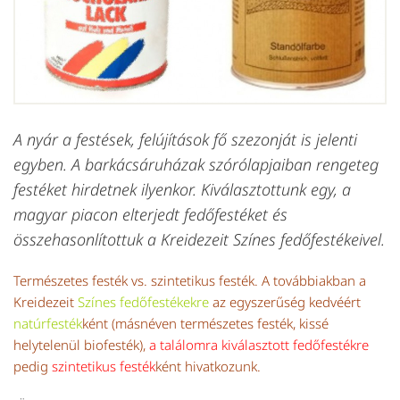
A nyár a festések, felújítások fő szezonját is jelenti
egyben. A barkácsáruházak szórólapjaiban rengeteg
festéket hirdetnek ilyenkor. Kiválasztottunk egy, a
magyar piacon elterjedt fedőfestéket és
összehasonlítottuk a Kreidezeit Színes fedőfestékeivel.
Természetes festék vs. szintetikus festék. A továbbiakban a
Kreidezeit
Színes fedőfestékekre
az egyszerűség kedvéért
natúrfesték
ként (másnéven természetes festék, kissé
helytelenül biofesték),
a találomra kiválasztott fedőfestékre
pedig
szintetikus festék
ként hivatkozunk.