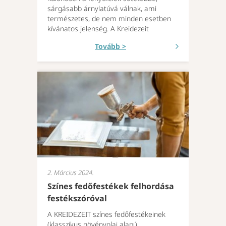
sárgásabb árnylatúvá válnak, ami
természetes, de nem minden esetben
kívánatos jelenség. A Kreidezeit
Tovább >
2. Március 2024.
Színes fedőfestékek felhordása
festékszóróval
A KREIDEZEIT színes fedőfestékeinek
(klasszikus növényolaj alapú