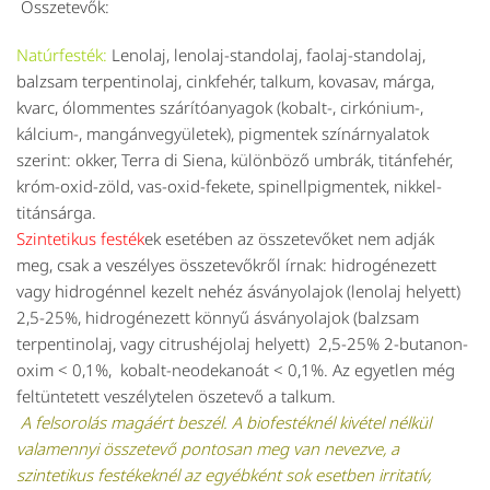
Összetevők:
Natúrfesték:
Lenolaj, lenolaj-standolaj, faolaj-standolaj,
balzsam terpentinolaj, cinkfehér, talkum, kovasav, márga,
kvarc, ólommentes szárítóanyagok (kobalt-, cirkónium-,
kálcium-, mangánvegyületek), pigmentek színárnyalatok
szerint: okker, Terra di Siena, különböző umbrák, titánfehér,
króm-oxid-zöld, vas-oxid-fekete, spinellpigmentek, nikkel-
titánsárga.
Szintetikus festék
ek esetében az összetevőket nem adják
meg, csak a veszélyes összetevőkről írnak: hidrogénezett
vagy hidrogénnel kezelt nehéz ásványolajok (lenolaj helyett)
2,5-25%, hidrogénezett könnyű ásványolajok (balzsam
terpentinolaj, vagy citrushéjolaj helyett) 2,5-25% 2-butanon-
oxim < 0,1%, kobalt-neodekanoát < 0,1%. Az egyetlen még
feltüntetett veszélytelen öszetevő a talkum.
A felsorolás magáért beszél. A biofestéknél kivétel nélkül
valamennyi összetevő pontosan meg van nevezve, a
szintetikus festékeknél az egyébként sok esetben irritatív,