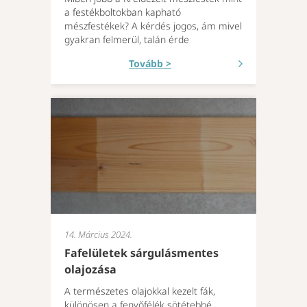
a festékboltokban kapható
mészfestékek? A kérdés jogos, ám mivel
gyakran felmerül, talán érde
Tovább >
14. Március 2024.
Fafelületek sárgulásmentes
olajozása
A természetes olajokkal kezelt fák,
különösen a fenyőfélék sötétebbé,