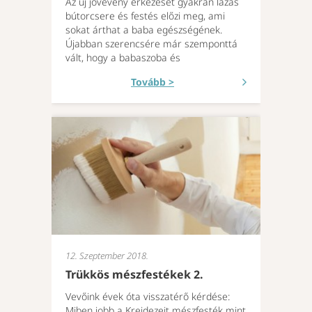
Az új jövevény érkezését gyakran lázas
bútorcsere és festés előzi meg, ami
sokat árthat a baba egészségének.
Újabban szerencsére már szemponttá
vált, hogy a babaszoba és
Tovább >
12. Szeptember 2018.
Trükkös mészfestékek 2.
Vevőink évek óta visszatérő kérdése:
Miben jobb a Kreidezeit mészfesték mint