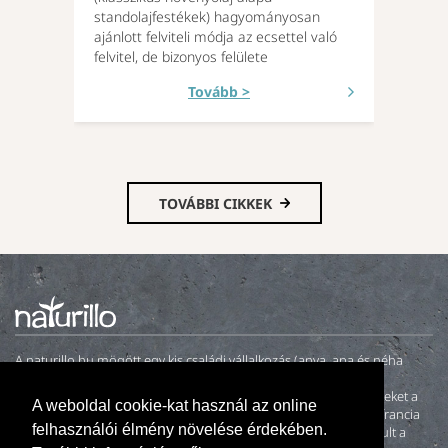
standolajfestékek) hagyományosan
ajánlott felviteli módja az ecsettel való
felvitel, de bizonyos felülete
Tovább >
TOVÁBBI CIKKEK
A naturillo.hu mögött egy kis családi vállalkozás (anya, apa és néha
gyerekek) tevékenykedik. 2000-ben fiatal házasként otthonunk
felújításakor nem találtunk környezetbarát és egészséges festékeket a
A weboldal cookie-kat használ az online
magyar piacon. A neten fellelt és megkeresett német, angol és francia
felhasználói élmény növelése érdekében.
natúrfesték gyártó cégek közül a Kreidezeit Naturfarben bizonyult a