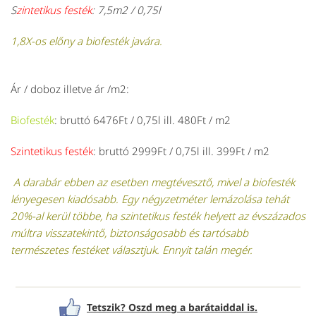
S
zintetikus festék
: 7,5m2 / 0,75l
1,8X-os előny a biofesték javára.
Ár / doboz illetve ár /m2:
Biofesték
: bruttó 6476Ft / 0,75l ill. 4
80Ft / m2
Szintetikus festék
: bruttó 2999Ft / 0,75l ill.
399Ft / m2
A darabár ebben az esetben megtévesztő, mivel a biofesték
lényegesen kiadósabb. Egy négyzetméter lemázolása tehát
20%-al kerül többe, ha szintetikus festék helyett az évszázados
múltra visszatekintő, biztonságosabb és tartósabb
természetes festéket választjuk. Ennyit talán megér.
Tetszik? Oszd meg a barátaiddal is.