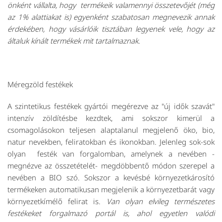
önként vállalta, hogy termékeik valamennyi összetevőjét (még
az 1% alattiakat is) egyenként szabatosan megnevezik annak
érdekében, hogy vásárlóik tisztában legyenek vele, hogy az
általuk kínált termékek mit tartalmaznak.
Méregzöld
festékek
A szintetikus festékek gyártói megérezve az "új idők szavát"
intenzív zöldítésbe kezdtek, ami sokszor kimerül a
csomagolásokon teljesen alaptalanul megjelenő
öko, bio,
natur
nevekben, feliratokban és ikonokban. Jelenleg sok-sok
olyan festék van forgalomban, amelynek a nevében -
megnézve az összetételét- megdöbbentő módon szerepel a
nevében a BIO szó. Sokszor a kevésbé környezetkárosító
termékeken automatikusan megjelenik a
környezetbarát
vagy
környezetkímélő
felirat is.
Van olyan elvileg természetes
festékeket forgalmazó portál is, ahol egyetlen valódi