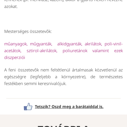
azokat.
Mesterséges összetevők:
műanyagok, műgyanták, alkidgyanták, akrilátok, poli-vinil-
acetátok, sztirol-akrilátok, poliuretánok valamint ezek
diszperziói
A feni összetevők nem feltétlenül ártalmasak közvetlenül az
egészségre (legfeljebb a környezetre), de természetes
festékben semmi keresnivalójuk.
Tetszik? Oszd meg a barátaiddal is.