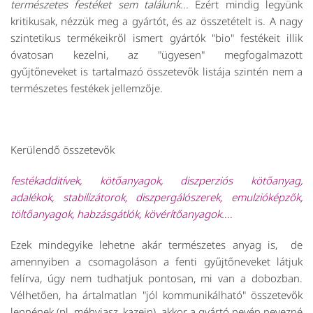
természetes festéket sem találunk...
Ezért mindig legyünk
kritikusak, nézzük meg a gyártót, és az összetételt is. A nagy
szintetikus termékeikről ismert gyártók "bio" festékeit illik
óvatosan kezelni, az "ügyesen" megfogalmazott
gyűjtőneveket is tartalmazó összetevők listája szintén nem a
természetes festékek jellemzője.
Kerülendő összetevők
festékadditívek, kötőanyagok, diszperziós kötőanyag,
adalékok, stabilizátorok, diszpergálószerek, emulzióképzők,
töltőanyagok, habzásgátlók, kövérítőanyagok.
...
Ezek mindegyike lehetne akár természetes anyag is, de
amennyiben a csomagoláson a fenti gyűjtőneveket látjuk
felírva, úgy nem tudhatjuk pontosan, mi van a dobozban.
Vélhetően, ha ártalmatlan "jól kommunikálható" összetevők
lennének (pl. méhviasz, kazein), akkor a gyártó nevén nevezné