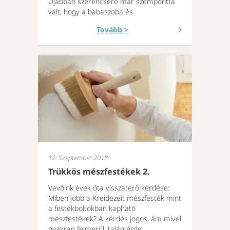
Újabban szerencsére már szemponttá
vált, hogy a babaszoba és
Tovább >
12. Szeptember 2018.
Trükkös mészfestékek 2.
Vevőink évek óta visszatérő kérdése:
Miben jobb a Kreidezeit mészfesték mint
a festékboltokban kapható
mészfestékek? A kérdés jogos, ám mivel
gyakran felmerül, talán érde