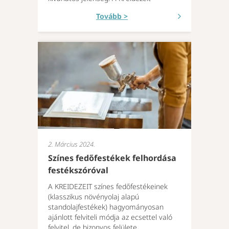
Tovább >
2. Március 2024.
Színes fedőfestékek felhordása
festékszóróval
A KREIDEZEIT színes fedőfestékeinek
(klasszikus növényolaj alapú
standolajfestékek) hagyományosan
ajánlott felviteli módja az ecsettel való
felvitel, de bizonyos felülete