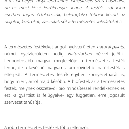
A festék helyett helyesebb lenne felületkezelő szert használni,
de ez most kissé körülményes lenne. A festék szót jelen
esetben tágan értelmezzük, belefoglalva többek között az
olajokat, lazúrokat, viaszokat, sőt a természetes vakolatokat is.
A természetes festékeket angol nyelvterületen
natural paints
,
német nyelvterületen pedig
Naturfarben
névvel jelölik.
Legpontosabb magyar megfelelője a természetes festék
lenne, de a kevésbé magyaros -ám rövidebb- natúrfesték is
elterjedt. A természetes festék egyben környezetbarát is,
hogy miért, arról majd később. A biofesték az a természetes
festék, melynek összetevői bio minősítéssel rendelkeznek és
ezt -a gyártást is felügyelve- egy független, erre jogosult
szervezet tanúsítja.
A jobb természetes festékek főbb jellemzői: