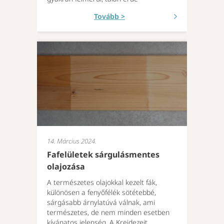
Tovább >
14. Március 2024.
Fafelületek sárgulásmentes
olajozása
A természetes olajokkal kezelt fák,
különösen a fenyőfélék sötétebbé,
sárgásabb árnylatúvá válnak, ami
természetes, de nem minden esetben
kívánatos jelenség. A Kreidezeit