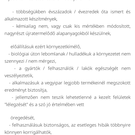
- többségükben évszázadok / évezredek óta ismert és
alkalmazott készítmények,
- kémiailag nem, vagy csak kis mértékben módosított,
nagyrészt újratermelődő alapanyagokból készülnek,
előállításuk ezért környezetkímélő,
- biológiai úton lebomlanak / hulladékuk a környezetet nem
szennyezi / nem mérgezi,
- a gyártók / felhasználók / lakók egészségét nem
veszélyeztetik,
- alkalmazásuk a vegyipar legjobb termékeinél megszokott
eredményt biztosítja,
- jellemzően nem teszik lehetetlenné a kezelt felületek
"lélegzését" és a szó jó értelmében vett
öregedését,
- felhasználásuk biztonságos, az esetleges hibák többnyire
könnyen korrigálhatók,