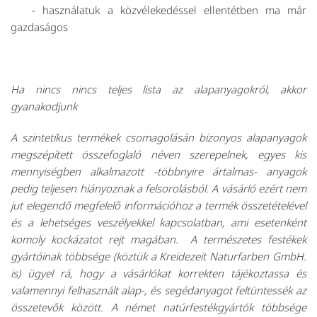
- használatuk a közvélekedéssel ellentétben ma már
gazdaságos
Ha nincs nincs teljes lista az alapanyagokról, akkor
gyanakodjunk
A szintetikus termékek csomagolásán bizonyos alapanyagok
megszépített összefoglaló néven szerepelnek, egyes kis
mennyiségben alkalmazott -többnyire ártalmas- anyagok
pedig teljesen hiányoznak a felsorolásból. A vásárló ezért nem
jut elegendő megfelelő információhoz a termék összetételével
és a lehetséges veszélyekkel kapcsolatban, ami esetenként
komoly kockázatot rejt magában. A természetes festékek
gyártóinak többsége (köztük a Kreidezeit Naturfarben GmbH.
is) ügyel rá, hogy a vásárlókat korrekten tájékoztassa és
valamennyi felhasznált alap-, és segédanyagot feltüntessék az
összetevők között. A német natúrfestékgyártók többsége