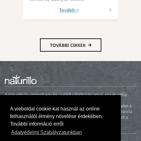
Tovább >
TOVÁBBI CIKKEK
A naturillo.hu mögött egy kis családi vállalkozás (anya, apa és néha
gyerekek) tevékenykedik. 2000-ben fiatal házasként otthonunk
felújításakor nem találtunk környezetbarát és egészséges festékeket a
A weboldal cookie-kat használ az online
magyar piacon. A neten fellelt és megkeresett német, angol és francia
felhasználói élmény növelése érdekében.
natúrfesték gyártó cégek közül a Kreidezeit Naturfarben bizonyult a
leginkább hitelesnek.
További információ erről
Adatvédelmi Szabályzatunkban