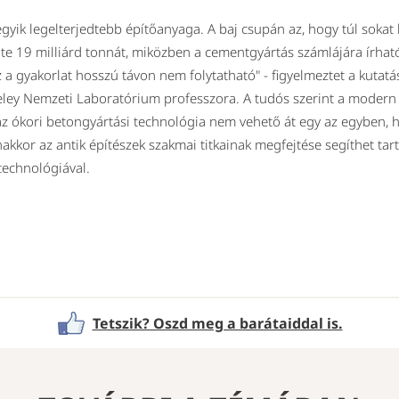
yik legelterjedtebb építőanyaga. A baj csupán az, hogy túl sokat 
te 19 milliárd tonnát, miközben a cementgyártás számlájára írható
z a gyakorlat hosszú távon nem folytatható" - figyelmeztet a kutatá
ley Nemzeti Laboratórium professzora. A tudós szerint a modern 
 az ókori betongyártási technológia nem vehető át egy az egyben,
akkor az antik építészek szakmai titkainak megfejtése segíthet tart
technológiával.
Tetszik? Oszd meg a barátaiddal is.