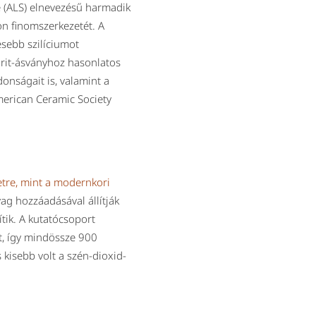
 (ALS) elnevezésű harmadik
on finomszerkezetét. A
esebb szilíciumot
orit-ásványhoz hasonlatos
onságait is, valamint a
American Ceramic Society
etre, mint a modernkori
ag hozzáadásával állítják
tik. A kutatócsoport
et, így mindössze 900
s kisebb volt a szén-dioxid-