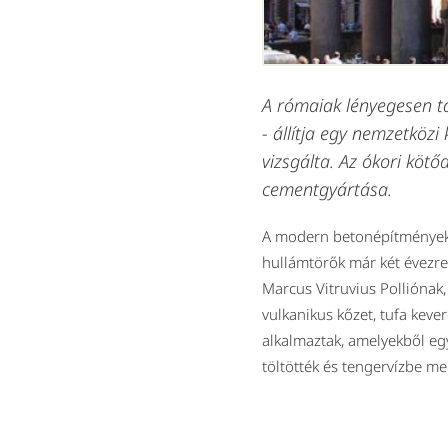
A rómaiak lényegesen ta
- állítja egy nemzetköz
vizsgálta. Az ókori köt
cementgyártása.
A modern betonépítmények é
hullámtörők már két évezre
Marcus Vitruvius Polliónak
vulkanikus kőzet, tufa keve
alkalmaztak, amelyekből eg
töltötték és tengervízbe me