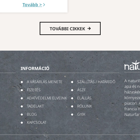
Tovább >
TOVÁBBI CIKKEK
INFORMÁCIÓ
A naturi
A VÁSÁRLÁS MENETE
SZÁLLÍTÁS / HATÁRIDŐ
apa és n
FIZETÉS
ÁSZF
házaskén
környeze
ADATVÉDELMI ELVEINK
ELÁLLÁS
piacon. 
TADELAKT
RÓLUNK
francia 
BLOG
GYIK
Naturfar
KAPCSOLAT