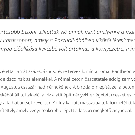
rtósabb betont állítottak elő annál, mint amilyenre a ma
i kutatócsoport, amely a Pozzuoli-öbölben kikötői létesít
őanyag előállítása kevésbé volt ártalmas a környezetre, mi
lettartamát száz-százhúsz évre tervezik, míg a római Pantheon va
de dacolnak az elemekkel.
A római beton összetétele eddig sem vo
, Augustus császár hadmérnökének. A birodalom építészei a beton
rékéből állították elő, a víz alatti építményekhez égetett meszet és
yfajta habarcsot kevertek. Az így kapott masszába tufatörmeléket 
rítették, amely vegyi reakcióba lépett a lassan megkötő anyaggal.