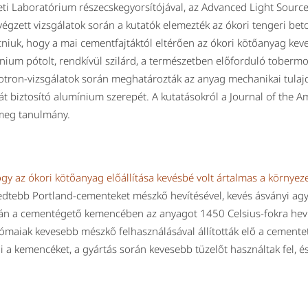
i Laboratórium részecskegyorsítójával, az Advanced Light Source
égzett vizsgálatok során a kutatók elemezték az ókori tengeri bet
tniuk, hogy a mai cementfajtáktól eltérően az ókori kötőanyag kev
ínium pótolt, rendkívül szilárd, a természetben előforduló toberm
rotron-vizsgálatok során meghatározták az anyag mechanikai tulajd
gát biztosító alumínium szerepét. A kutatásokról a Journal of the 
meg tanulmány.
ogy az ókori kötőanyag előállítása kevésbé volt ártalmas a környez
edtebb Portland-cementeket mészkő hevítésével, kevés ásványi agy
orán a cementégető kemencében az anyagot 1450 Celsius-fokra heví
 rómaiak kevesebb mészkő felhasználásával állították elő a cement
ni a kemencéket, a gyártás során kevesebb tüzelőt használtak fel, é