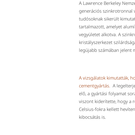
A Lawrence Berkeley Nemzet
generációs szinkrotronnal v
tudósoknak sikerült kimuta
tartalmazott, amelyet alum
vegyületet alkotva. A szink
kristályszerkezet szilárdsá
legújabb számában jelent 
A vizsgálatok kimutatták, h
cementgyártás.
A legelterj
elő, a gyártási folyamat s
viszont kiderítette, hogy a
Celsius-fokra kellett hevíte
kibocsátás is.