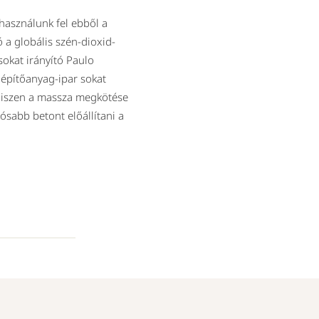
használunk fel ebből a
 a globális szén-dioxid-
sokat irányító Paulo
építőanyag-ipar sokat
 hiszen a massza megkötése
ósabb betont előállítani a