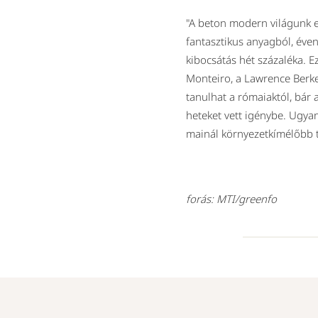
"A beton modern világunk eg
fantasztikus anyagból, éven
kibocsátás hét százaléka. E
Monteiro, a Lawrence Berke
tanulhat a rómaiaktól, bár
heteket vett igénybe. Ugyan
mainál környezetkímélőbb 
forás: MTI/greenfo