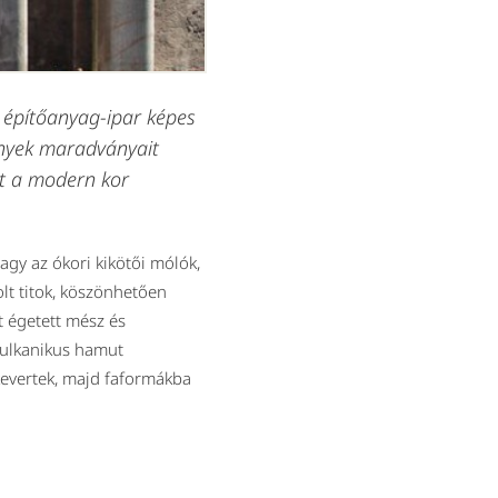
i építőanyag-ipar képes
mények maradványait
nt a modern kor
gy az ókori kikötői mólók,
lt titok, köszönhetően
t égetett mész és
 vulkanikus hamut
kevertek, majd faformákba