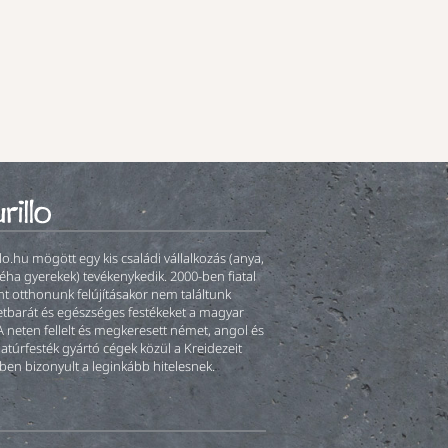
llo.hu mögött egy kis családi vállalkozás (anya,
éha gyerekek) tevékenykedik. 2000-ben fiatal
t otthonunk felújításakor nem találtunk
tbarát és egészséges festékeket a magyar
A neten fellelt és megkeresett német, angol és
natúrfesték gyártó cégek közül a Kreidezeit
ben bizonyult a leginkább hitelesnek.