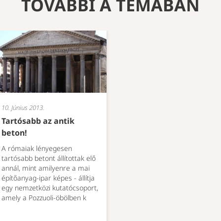
TOVÁBBI A TÉMÁBAN
10. Június 2013.
Tartósabb az antik
beton!
A rómaiak lényegesen
tartósabb betont állítottak elő
annál, mint amilyenre a mai
építőanyag-ipar képes - állítja
egy nemzetközi kutatócsoport,
amely a Pozzuoli-öbölben k