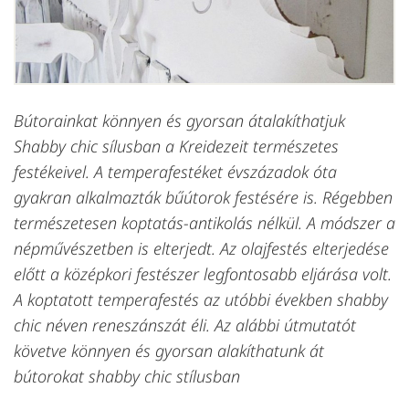
Bútorainkat könnyen és gyorsan átalakíthatjuk
Shabby chic sílusban a Kreidezeit természetes
festékeivel. A temperafestéket évszázadok óta
gyakran alkalmazták bűútorok festésére is. Régebben
természetesen koptatás-antikolás nélkül. A módszer a
népművészetben is elterjedt. Az olajfestés elterjedése
előtt a középkori festészer legfontosabb eljárása volt.
A koptatott temperafestés az utóbbi években shabby
chic néven reneszánszát éli. Az alábbi útmutatót
követve könnyen és gyorsan alakíthatunk át
bútorokat shabby chic stílusban