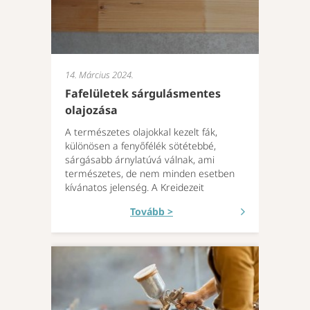
14. Március 2024.
Fafelületek sárgulásmentes
olajozása
A természetes olajokkal kezelt fák,
különösen a fenyőfélék sötétebbé,
sárgásabb árnylatúvá válnak, ami
természetes, de nem minden esetben
kívánatos jelenség. A Kreidezeit
Tovább >