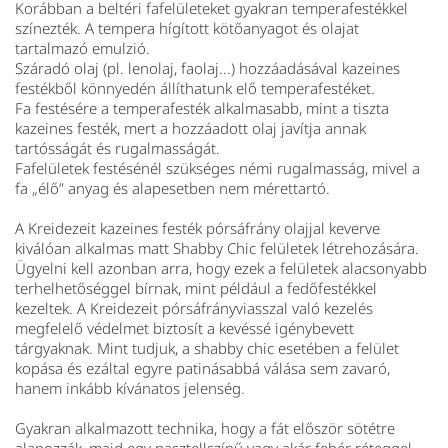
Korábban a beltéri fafelületeket gyakran temperafestékkel
színezték. A tempera hígított kötőanyagot és olajat
tartalmazó emulzió.
Száradó olaj (pl. lenolaj, faolaj...) hozzáadásával kazeines
festékből könnyedén állíthatunk elő temperafestéket.
Fa festésére a temperafesték alkalmasabb, mint a tiszta
kazeines festék, mert a hozzáadott olaj javítja annak
tartósságát és rugalmasságát.
Fafelületek festésénél szükséges némi rugalmasság, mivel a
fa „élő” anyag és alapesetben nem mérettartó.
A Kreidezeit kazeines festék pórsáfrány olajjal keverve
kiválóan alkalmas matt Shabby Chic felületek létrehozására.
Ügyelni kell azonban arra, hogy ezek a felületek alacsonyabb
terhelhetőséggel bírnak, mint például a fedőfestékkel
kezeltek. A Kreidezeit pórsáfrányviasszal való kezelés
megfelelő védelmet biztosít a kevéssé igénybevett
tárgyaknak. Mint tudjuk, a shabby chic esetében a felület
kopása és ezáltal egyre patinásabbá válása sem zavaró,
hanem inkább kívánatos jelenség.
Gyakran alkalmazott technika, hogy a fát először sötétre