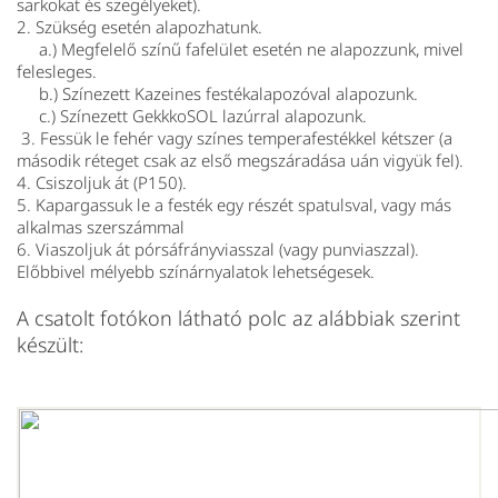
sarkokat és szegélyeket).
2. Szükség esetén alapozhatunk.
a.) Megfelelő színű fafelület esetén ne alapozzunk, mivel
felesleges.
b.) Színezett Kazeines festékalapozóval alapozunk.
c.) Színezett GekkkoSOL lazúrral alapozunk.
3. Fessük le fehér vagy színes temperafestékkel kétszer
(a
második réteget csak az első megszáradása uán vigyük fel).
4. Csiszoljuk át (P150).
5. Kapargassuk le a festék egy részét spatulsval, vagy más
alkalmas szerszámmal
6. Viaszoljuk át pórsáfrányviasszal (vagy punviaszzal).
Előbbivel mélyebb színárnyalatok lehetségesek.
A csatolt fotókon látható polc az alábbiak szerint
készült: