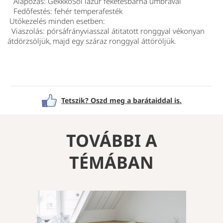
Alapozás: GekkkoSol lazúr feketésbarna umbrával
Fedőfestés: fehér temperafesték
Utókezelés minden esetben:
Viaszolás: pórsáfrányviasszal átitatott ronggyal vékonyan
átdörzsöljük, majd egy száraz ronggyal áttöröljük.
Tetszik? Oszd meg a barátaiddal is.
TOVÁBBI A
TÉMÁBAN