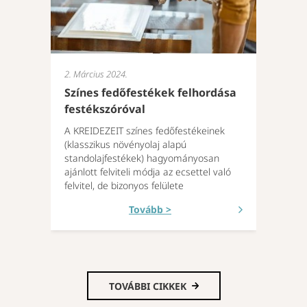
2. Március 2024.
Színes fedőfestékek felhordása
festékszóróval
A KREIDEZEIT színes fedőfestékeinek
(klasszikus növényolaj alapú
standolajfestékek) hagyományosan
ajánlott felviteli módja az ecsettel való
felvitel, de bizonyos felülete
Tovább >
TOVÁBBI CIKKEK