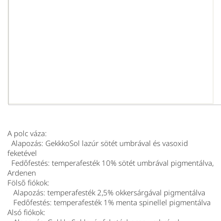
A polc váza:
Alapozás: GekkkoSol lazúr sötét umbrával és vasoxid
feketével
Fedőfestés: temperafesték 10% sötét umbrával pigmentálva,
Ardenen
Fölső fiókok:
Alapozás: temperafesték 2,5% okkersárgával pigmentálva
Fedőfestés: temperafesték 1% menta spinellel pigmentálva
Alsó fiókok: