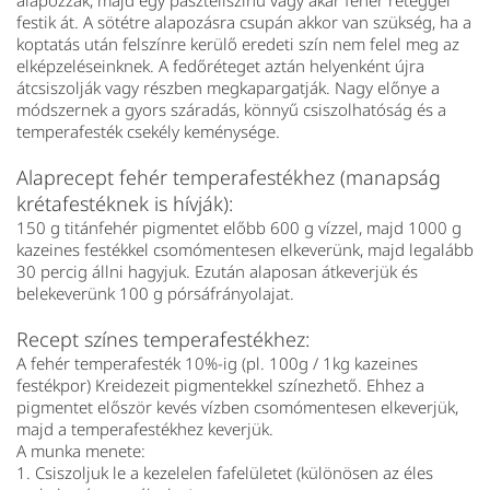
alapozzák, majd egy pasztellszínű vagy akár fehér réteggel
festik át. A sötétre alapozásra csupán akkor van szükség, ha a
koptatás után felszínre kerülő eredeti szín nem felel meg az
elképzeléseinknek. A fedőréteget aztán helyenként újra
átcsiszolják vagy részben megkapargatják. Nagy előnye a
módszernek a gyors száradás, könnyű csiszolhatóság és a
temperafesték csekély keménysége.
Alaprecept fehér temperafestékhez (manapság
krétafestéknek is hívják):
150 g titánfehér pigmentet előbb 600 g vízzel, majd 1000 g
kazeines festékkel csomómentesen elkeverünk, majd legalább
30 percig állni hagyjuk. Ezután alaposan átkeverjük és
belekeverünk 100 g pórsáfrányolajat.
Recept színes temperafestékhez:
A fehér temperafesték 10%-ig (pl. 100g / 1kg kazeines
festékpor) Kreidezeit pigmentekkel színezhető. Ehhez a
pigmentet először kevés vízben csomómentesen elkeverjük,
majd a temperafestékhez keverjük.
A munka menete:
1. Csiszoljuk le a kezelelen fafelületet (különösen az éles