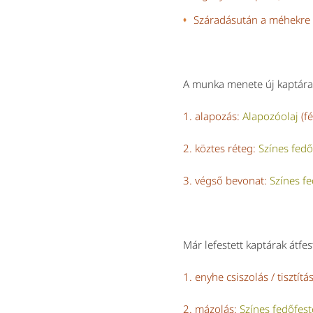
Száradásután a méhekre
A munka menete új kaptára
1. alapozás:
Alapozóolaj
(fé
2. köztes réteg:
Színes fedő
3. végső bevonat:
Színes f
Már lefestett kaptárak átfes
1. enyhe csiszolás / tisztítá
2. mázolás:
Színes fedőfes