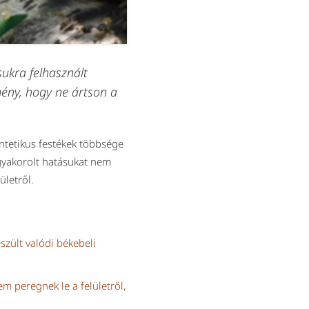
ukra felhasznált
mény, hogy ne ártson a
ntetikus festékek többsége
gyakorolt hatásukat nem
ületről.
szült valódi békebeli
m peregnek le a felületről,