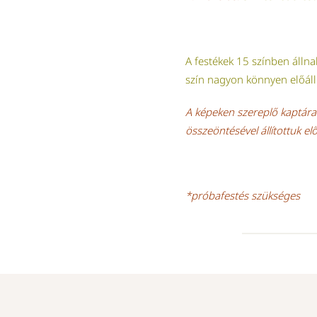
A festékek 15 színben álln
szín nagyon könnyen előáll
A képeken szereplő kaptárak
összeöntésével állítottuk elő
*próbafestés szükséges