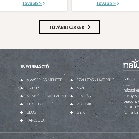
Tovább >
Tovább >
TOVÁBBI CIKKEK
INFORMÁCIÓ
A naturi
A VÁSÁRLÁS MENETE
SZÁLLÍTÁS / HATÁRIDŐ
apa és n
FIZETÉS
ÁSZF
házaskén
környeze
ADATVÉDELMI ELVEINK
ELÁLLÁS
piacon. 
TADELAKT
RÓLUNK
francia 
BLOG
GYIK
Naturfar
KAPCSOLAT