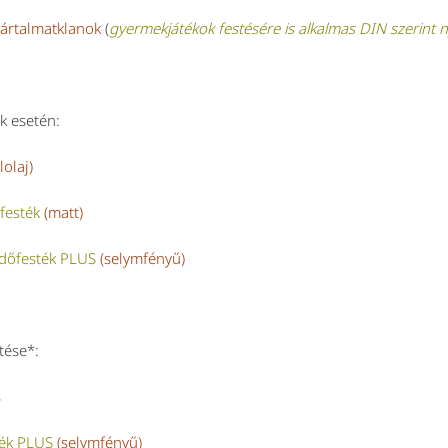
 ártalmatklanok
(
gyermekjátékok festésére is alkalmas DIN szerint n
k esetén:
lolaj)
festék
(matt)
edőfesték PLUS
(selymfényű)
tése*:
s
ték PLUS
(selymfényű)