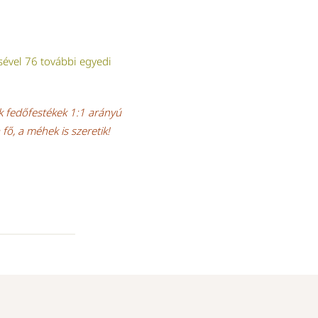
sével 76 további egyedi
k fedőfestékek 1:1 arányú
 fő, a méhek is szeretik!