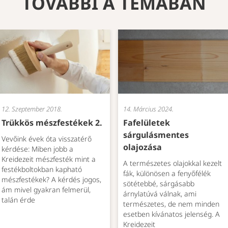
TOVÁBBI A TÉMÁBAN
12. Szeptember 2018.
14. Március 2024.
Trükkös mészfestékek 2.
Fafelületek
sárgulásmentes
Vevőink évek óta visszatérő
olajozása
kérdése: Miben jobb a
Kreidezeit mészfesték mint a
A természetes olajokkal kezelt
festékboltokban kapható
fák, különösen a fenyőfélék
mészfestékek? A kérdés jogos,
sötétebbé, sárgásabb
ám mivel gyakran felmerül,
árnylatúvá válnak, ami
talán érde
természetes, de nem minden
esetben kívánatos jelenség. A
Kreidezeit