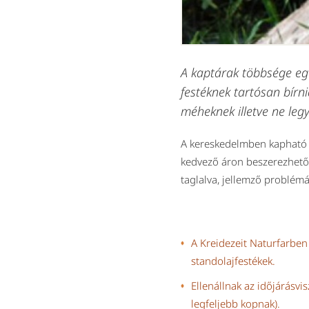
A kaptárak többsége egé
festéknek tartósan bírn
méheknek illetve ne leg
A kereskedelmben kapható f
kedvező áron beszerezhető 
taglalva, jellemző problémá
A Kreidezeit Naturfarben 
standolajfestékek.
Ellenállnak az időjárásvi
legfeljebb kopnak).