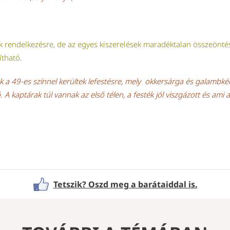
ak rendelkezésre, de az egyes kiszerelések maradéktalan összeönté
ítható.
 a 49-es színnel kerültek lefestésre, mely okkersárga és galambké
. A kaptárak túl vannak az első télen, a festék jól viszgázott és ami a
Tetszik? Oszd meg a barátaiddal is.