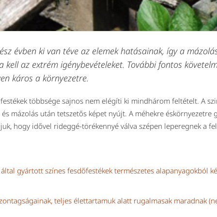
sz évben ki van téve az elemek hatásainak, így a mázolás
ia kell az extrém igénybevételeket. További fontos követel
yen káros a környezetre.
estékek többsége sajnos nem elégíti ki mindhárom feltételt. A szi
és mázolás után tetszetős képet nyújt. A méhekre éskörnyezetre 
juk, hogy idővel rideggé-törékennyé válva szépen leperegnek a fel
által gyártott színes fesdőfestékek természetes alapanyagokból ké
szontagságainak, teljes élettartamuk alatt rugalmasak maradnak (ne