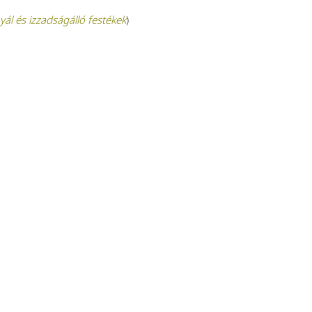
yál és izzadságálló festékek
)