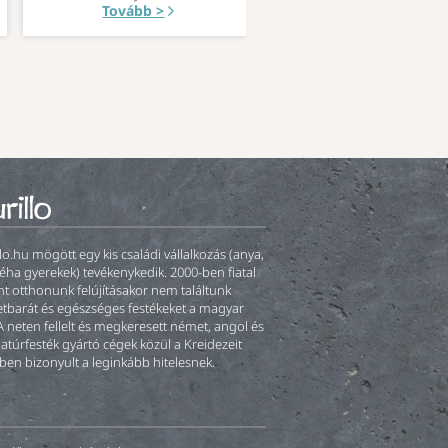
Tovább >
llo.hu mögött egy kis családi vállalkozás (anya,
éha gyerekek) tevékenykedik. 2000-ben fiatal
t otthonunk felújításakor nem találtunk
tbarát és egészséges festékeket a magyar
A neten fellelt és megkeresett német, angol és
natúrfesték gyártó cégek közül a Kreidezeit
ben bizonyult a leginkább hitelesnek.