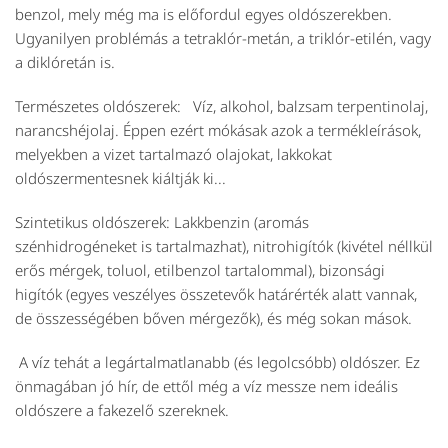
benzol, mely még ma is előfordul egyes oldószerekben.
Ugyanilyen problémás a tetraklór-metán, a triklór-etilén, vagy
a diklóretán is.
Természetes oldószerek:
Víz, alkohol, balzsam terpentinolaj,
narancshéjolaj. Éppen ezért mókásak azok a termékleírások,
melyekben a vizet tartalmazó olajokat, lakkokat
oldószermentesnek kiáltják ki...
Szintetikus oldószerek:
Lakkbenzin (aromás
szénhidrogéneket is tartalmazhat), nitrohigítók (kivétel néllkül
erős mérgek, toluol, etilbenzol tartalommal), bizonsági
higítók (egyes veszélyes összetevők határérték alatt vannak,
de összességében bőven mérgezők), és még sokan mások.
A víz tehát a legártalmatlanabb (és legolcsóbb) oldószer. Ez
önmagában jó hír, de ettől még a víz messze nem ideális
oldószere a fakezelő szereknek.