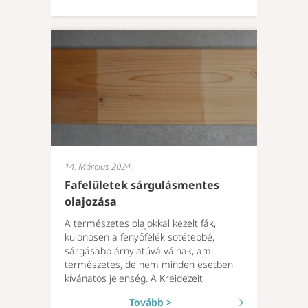
14. Március 2024.
Fafelületek sárgulásmentes
olajozása
A természetes olajokkal kezelt fák,
különösen a fenyőfélék sötétebbé,
sárgásabb árnylatúvá válnak, ami
természetes, de nem minden esetben
kívánatos jelenség. A Kreidezeit
Tovább >