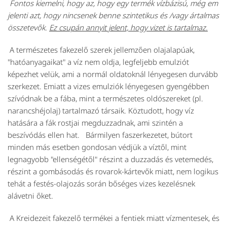
Fontos kiemelni, hogy az, hogy egy termék vízbázisú, még em
jelenti azt, hogy nincsenek benne szintetikus és /vagy ártalmas
összetevők.
Ez csupán annyit jelent, hogy vizet is tartalmaz.
A természetes fakezelő szerek jellemzően olajalapúak,
"hatóanyagaikat" a víz nem oldja, legfeljebb emulziót
képezhet velük, ami a normál oldatoknál lényegesen durvább
szerkezet. Emiatt a vizes emulziók lényegesen gyengébben
szívódnak be a fába, mint a természetes oldószereket (pl.
narancshéjolaj) tartalmazó társaik. Köztudott, hogy víz
hatására a fák rostjai megduzzadnak, ami szintén a
beszívódás ellen hat. Bármilyen faszerkezetet, bútort
minden más esetben gondosan védjük a víztől, mint
legnagyobb "ellenségétől" részint a duzzadás és vetemedés,
részint a gombásodás és rovarok-kártevők miatt, nem logikus
tehát a festés-olajozás során bőséges vizes kezelésnek
alávetni őket.
A
Kreidezeit
fakezelő termékei a fentiek miatt vízmentesek, és