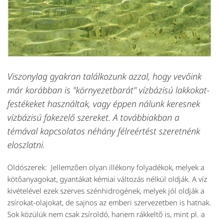
Viszonylag gyakran találkozunk azzal, hogy vevőink
már korábban is "környezetbarát" vízbázisú lakkokat-
festékeket használtak, vagy éppen nálunk keresnek
vízbázisú fakezelő szereket. A továbbiakban a
témával kapcsolatos néhány félreértést szeretnénk
eloszlatni.
Oldószerek:
Jellemzően olyan illékony folyadékok, melyek a
kötőanyagokat, gyantákat kémiai változás nélkül oldják. A víz
kivételével ezek szerves szénhidrogének, melyek jól oldják a
zsírokat-olajokat, de sajnos az emberi szervezetben is hatnak.
Sok közülük nem csak zsíroldó, hanem rákkeltő is, mint pl. a