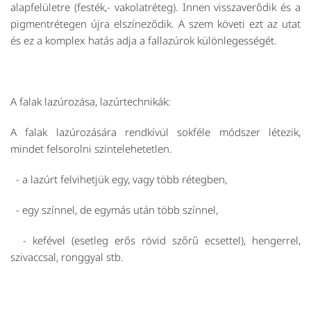
alapfelületre (festék,- vakolatréteg). Innen visszaverődik és a
pigmentrétegen újra elszíneződik. A szem követi ezt az utat
és ez a komplex hatás adja a fallazúrok különlegességét.
A falak lazúrozása, lazúrtechnikák:
A falak lazúrozására rendkívül sokféle módszer létezik,
mindet felsorolni szintelehetetlen.
- a lazúrt felvihetjük egy, vagy több rétegben,
- egy színnel, de egymás után több színnel,
- kefével (esetleg erős rövid szőrű ecsettel), hengerrel,
szivaccsal, ronggyal stb.