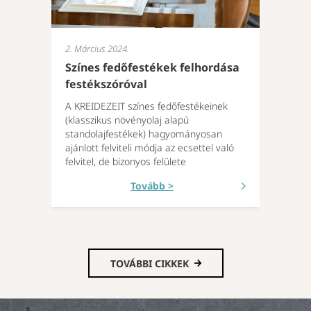
2. Március 2024.
Színes fedőfestékek felhordása
festékszóróval
A KREIDEZEIT színes fedőfestékeinek
(klasszikus növényolaj alapú
standolajfestékek) hagyományosan
ajánlott felviteli módja az ecsettel való
felvitel, de bizonyos felülete
Tovább >
TOVÁBBI CIKKEK