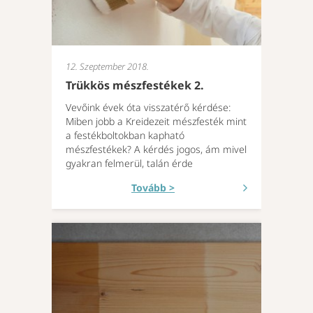
12. Szeptember 2018.
Trükkös mészfestékek 2.
Vevőink évek óta visszatérő kérdése:
Miben jobb a Kreidezeit mészfesték mint
a festékboltokban kapható
mészfestékek? A kérdés jogos, ám mivel
gyakran felmerül, talán érde
Tovább >