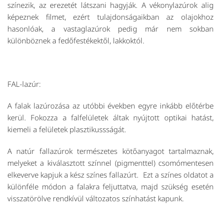
színezik, az erezetét látszani hagyják. A vékonylazúrok alig
képeznek filmet, ezért tulajdonságaikban az olajokhoz
hasonlóak, a vastaglazúrok pedig már nem sokban
különböznek a fedőfestékektől, lakkoktól.
FAL-lazúr:
A falak lazúrozása az utóbbi években egyre inkább előtérbe
kerül. Fokozza a falfelületek áltak nyújtott optikai hatást,
kiemeli a felületek plasztikussságát.
A natúr fallazúrok természetes kötőanyagot tartalmaznak,
melyeket a kiválasztott színnel (pigmenttel) csomómentesen
elkeverve kapjuk a kész színes fallazúrt. Ezt a színes oldatot a
különféle módon a falakra feljuttatva, majd szükség esetén
visszatörölve rendkívül változatos színhatást kapunk.