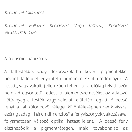
Kreidezeit fallazúrok:
Kreidezeit Fallazúr, Kreidezeit Vega fallazúr, Kreidezeit
GekkkoSOL lazúr
A hatásmechanizmus:
A falfestékbe, vagy dekorvakolatba kevert pigmentekkel
bevont falfelület egyöntetű homogén színt eredményez. A
festett, vagy vakolt -jellemzően fehér- falra utólag felvitt lazúr
nem ad egyöntetű fedést, a pigmentszemcséket az átlátszó
kötőanyag a festék, vagy vakolat felületén rögzíti. A beeső
fényt a fal különböző rétegei különféleképpen verik vissza,
ezért gazdag "háromdimenziós" a fényviszonyok változásával
folyamatosan változó optikai hatást jelent. A beeső fény
elszíneződik a pigmentrétegen, majd továbbhalad az