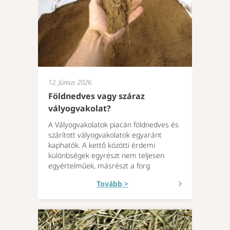
12. Június 2026.
Földnedves vagy száraz
vályogvakolat?
A Vályogvakolatok piacán földnedves és
szárított vályogvakolatok egyaránt
kaphatók. A kettő közötti érdemi
különbségek egyrészt nem teljesen
egyértelműek, másrészt a forg
Tovább >