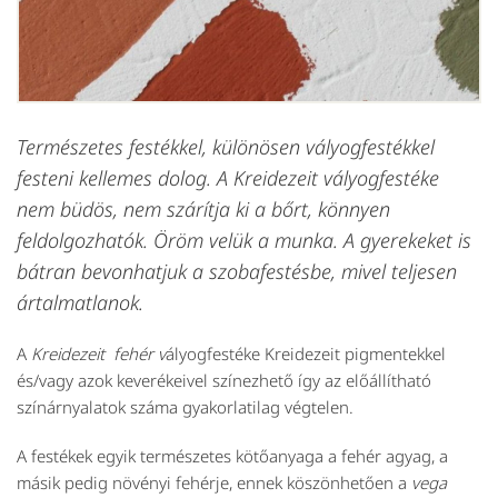
Természetes festékkel, különösen vályogfestékkel
festeni kellemes dolog. A Kreidezeit vályogfestéke
nem büdös, nem szárítja ki a bőrt, könnyen
feldolgozhatók. Öröm velük a munka. A gyerekeket is
bátran bevonhatjuk a szobafestésbe, mivel teljesen
ártalmatlanok.
A
Kreidezeit fehér v
ályogfestéke Kreidezeit pigmentekkel
és/vagy azok keverékeivel színezhető így az előállítható
színárnyalatok száma gyakorlatilag végtelen.
A festékek egyik természetes kötőanyaga a fehér agyag, a
másik pedig növényi fehérje, ennek köszönhetően a
vega