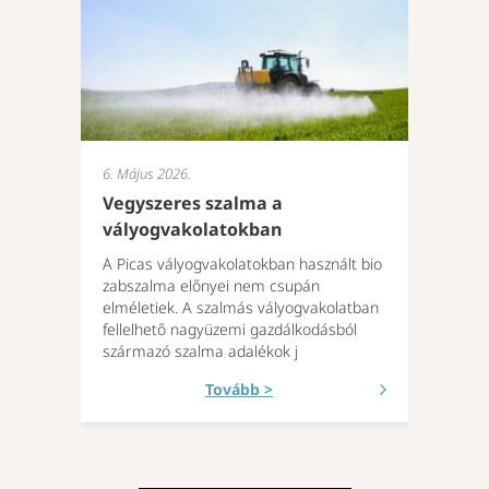
6. Május 2026.
Vegyszeres szalma a
vályogvakolatokban
A Picas vályogvakolatokban használt bio
zabszalma előnyei nem csupán
elméletiek. A szalmás vályogvakolatban
fellelhető nagyüzemi gazdálkodásból
származó szalma adalékok j
Tovább >