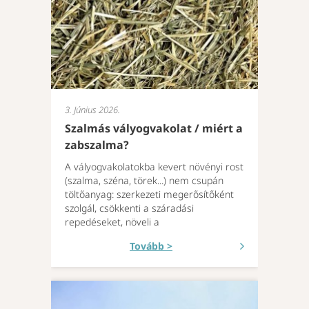
3. Június 2026.
Szalmás vályogvakolat / miért a
zabszalma?
A vályogvakolatokba kevert növényi rost
(szalma, széna, törek...) nem csupán
töltőanyag: szerkezeti megerősítőként
szolgál, csökkenti a száradási
repedéseket, növeli a
Tovább >