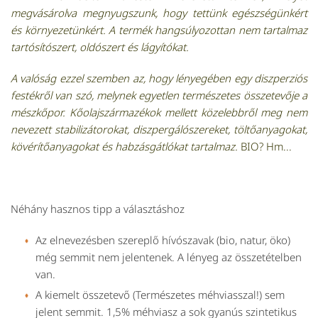
megvásárolva megnyugszunk, hogy tettünk egészségünkért
és környezetünkért. A termék hangsúlyozottan nem tartalmaz
tartósítószert, oldószert és lágyítókat.
A valóság ezzel szemben az, hogy lényegében egy diszperziós
festékről van szó, melynek egyetlen természetes összetevője a
mészkőpor. Kőolajszármazékok mellett közelebbről meg nem
nevezett stabilizátorokat, diszpergálószereket, töltőanyagokat,
kövérítőanyagokat és habzásgátlókat tartalmaz.
BIO? Hm...
Néhány hasznos tipp a választáshoz
Az elnevezésben szereplő hívószavak (bio, natur, öko)
még semmit nem jelentenek. A lényeg az összetételben
van.
A kiemelt összetevő (Természetes méhviasszal!) sem
jelent semmit. 1,5% méhviasz a sok gyanús szintetikus