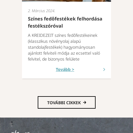
2. Március 2024.
Színes fedőfestékek felhordása
festékszóróval
A KREIDEZEIT színes fedőfestékeinek
(klasszikus növényolaj alapú
standolajfestékek) hagyományosan
ajánlott felviteli módja az ecsettel való
felvitel, de bizonyos felülete
Tovább >
TOVÁBBI CIKKEK