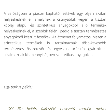
A valóságban a piacon kapható festékek egy olyan skálán
helyezkednek el, amelynek a csúnyábbik végén a tisztán
kőolaj alapú és szintetikus anyagokból álló termékek
helyezkednek el, a szebbik felén pedig a tisztán természetes
anyagokból készült festékek. Az átmenet folyamatos, hiszen a
szintetikus termékek is tartalmaznak több-kevesebb
természetes összetevőt és egyes natúrfesték gyártók is
alkalmaznak kis mennyiségben szintetikus anyagokat.
Egy tipikus példa:
"XY Bio beltéri falfesték" nevezetű termék, melyet