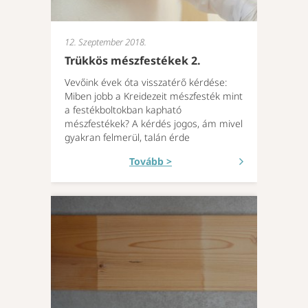
12. Szeptember 2018.
Trükkös mészfestékek 2.
Vevőink évek óta visszatérő kérdése:
Miben jobb a Kreidezeit mészfesték mint
a festékboltokban kapható
mészfestékek? A kérdés jogos, ám mivel
gyakran felmerül, talán érde
Tovább >