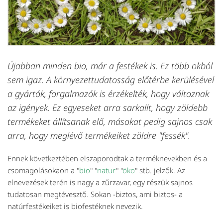
Újabban minden bio, már a festékek is. Ez több okból
sem igaz. A környezettudatosság előtérbe kerülésével
a gyártók, forgalmazók is érzékelték, hogy változnak
az igények. Ez egyeseket arra sarkallt, hogy zöldebb
termékeket állítsanak elő, másokat pedig sajnos csak
arra, hogy meglévő termékeiket zöldre "fessék".
Ennek következtében elszaporodtak a terméknevekben és a
csomagolásokaon a "
bio
" "
natur
" "
öko
" stb. jelzők. Az
elnevezések terén is nagy a zűrzavar, egy részük sajnos
tudatosan megtévesztő. Sokan -biztos, ami biztos- a
natúrfestékeiket is biofestéknek nevezik.