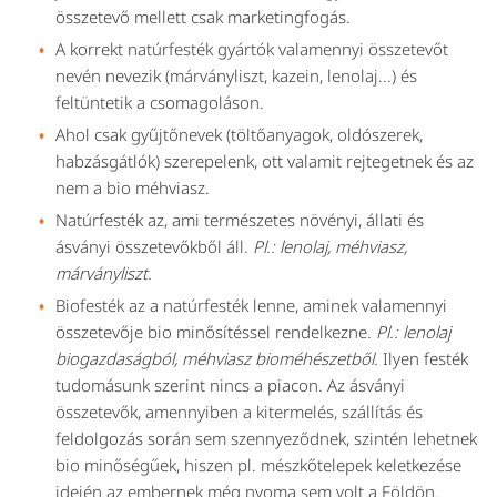
összetevő mellett csak marketingfogás.
A korrekt natúrfesték gyártók valamennyi összetevőt
nevén nevezik (márványliszt, kazein, lenolaj...) és
feltüntetik a csomagoláson.
Ahol csak gyűjtőnevek (töltőanyagok, oldószerek,
habzásgátlók) szerepelenk, ott valamit rejtegetnek és az
nem a bio méhviasz.
Natúrfesték az, ami természetes növényi, állati és
ásványi összetevőkből áll.
Pl.: lenolaj, méhviasz,
márványliszt.
Biofesték az a natúrfesték lenne, aminek valamennyi
összetevője bio minősítéssel rendelkezne.
Pl.: lenolaj
biogazdaságból, méhviasz bioméhészetből.
Ilyen festék
tudomásunk szerint nincs a piacon. Az ásványi
összetevők, amennyiben a kitermelés, szállítás és
feldolgozás során sem szennyeződnek, szintén lehetnek
bio minőségűek, hiszen pl. mészkőtelepek keletkezése
idején az embernek még nyoma sem volt a Földön.