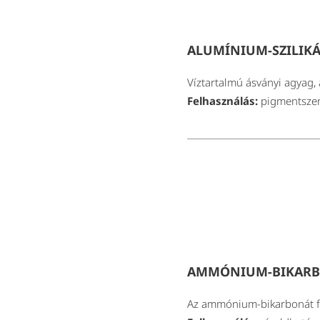
ALUMÍNIUM-SZILIKÁ
Víztartalmú ásványi agyag, 
Felhasználás:
pigmentszer
AMMÓNIUM-BIKARBO
Az ammónium-bikarbonát fe