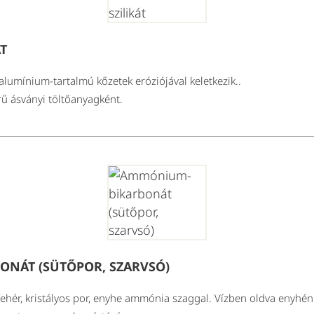
T
alumínium-tartalmú kőzetek eróziójával keletkezik..
ű ásványi töltőanyagként.
NÁT (SÜTŐPOR, SZARVSÓ)
hér, kristályos por, enyhe ammónia szaggal. Vízben oldva enyhé