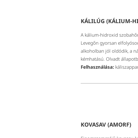
KÁLILÚG (KÁLIUM-H
A kálium-hidroxid szobahőm
Levegőn gyorsan elfolyósodi
alkoholban jól oldódik, a n
kémhatású. Olvadt állapotban
Felhasználása:
káliszappan
KOVASAV (AMORF)