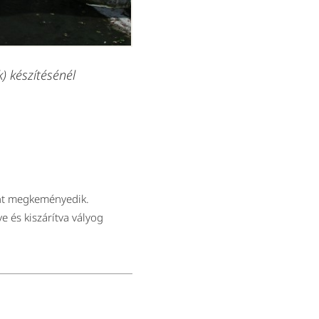
) készítésénél
zont megkeményedik.
 és kiszárítva vályog