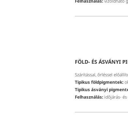
Felhasználás:
vízoldható 
FÖLD- ÉS ÁSVÁNYI 
Szárítással, őrléssel előáll
Tipikus földpigmentek:
ok
Tipikus ásványi pigment
Felhasználás:
időjárás- és