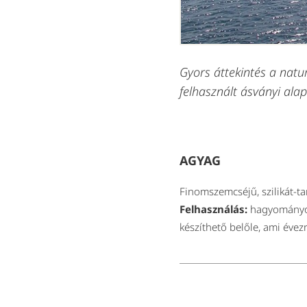
Gyors áttekintés a natu
felhasznált ásványi ala
AGYAG
Finomszemcséjű, szilikát-ta
Felhasználás:
hagyományos 
készíthető belőle, ami évez