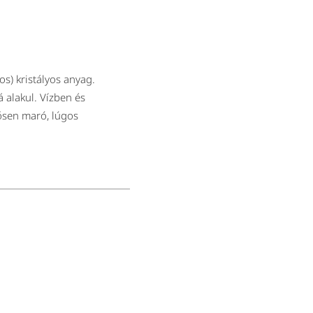
s) kristályos anyag.
 alakul. Vízben és
rősen maró, lúgos