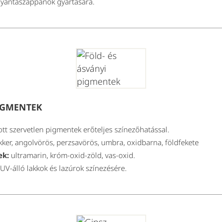
gyantaszappanok gyártására.
PIGMENTEK
ított szervetlen pigmentek erőteljes színezőhatással.
ker, angolvörös, perzsavörös, umbra, oxidbarna, földfekete
ek:
ultramarin, króm-oxid-zöld, vas-oxid.
 UV-álló lakkok és lazúrok színezésére.