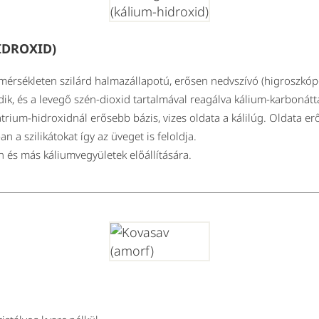
IDROXID)
érsékleten szilárd halmazállapotú, erősen nedvszívó (higroszkópo
k, és a levegő szén-dioxid tartalmával reagálva kálium-karbonáttá
átrium-hidroxidnál erősebb bázis, vizes oldata a kálilúg. Oldata e
 a szilikátokat így az üveget is feloldja.
 és más káliumvegyületek előállítására.