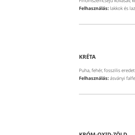
Finomszemcséjű kovasav, kri
Felhasználás:
lakkok és la
KRÉTA
Puha, fehér, fosszilis ered
Felhasználás:
ásványi falf
KRÓM-OXID-ZÖLD