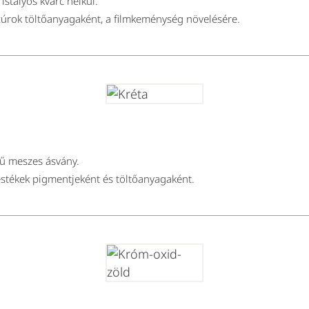
stályos kvarc nélkül.
zúrok töltőanyagaként, a filmkeménység növelésére.
etű meszes ásvány.
estékek pigmentjeként és töltőanyagaként.