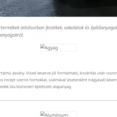
rtermékek (elsősorban festékek, vakolatok és építőanyagok
panyagokról.
rtalmú ásvány. Vízzel keverve jól formázható, kiszárítás után vis
recept szerint homokkal, szalmával (esetenként trágyával) keverve
redek óta közismert építészeti alapanyag.