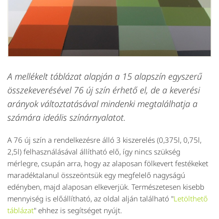
A mellékelt táblázat alapján a 15 alapszín egyszerű
összekeverésével 76 új szín érhető el, de a keverési
arányok változtatásával mindenki megtalálhatja a
számára ideális színárnyalatot.
A 76 új szín a rendelkezésre álló 3 kiszerelés (0,375l, 0,75l,
2,5l) felhasználásával állítható elő, így nincs szükség
mérlegre, csupán arra, hogy az alaposan fölkevert festékeket
maradéktalanul összeöntsük egy megfelelő nagyságú
edényben, majd alaposan elkeverjük. Természetesen kisebb
mennyiség is előállítható, az oldal alján található "
Letölthető
táblázat
" ehhez is segítséget nyújt.