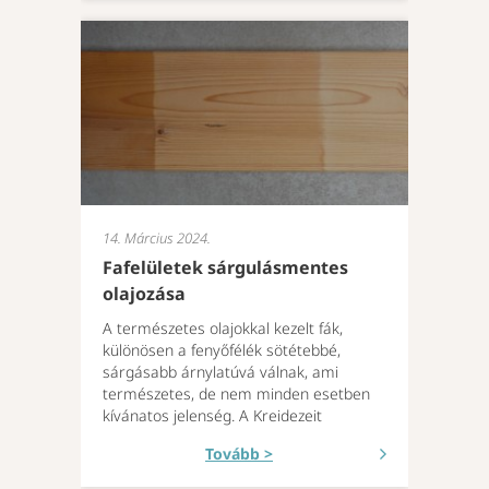
14. Március 2024.
Fafelületek sárgulásmentes
olajozása
A természetes olajokkal kezelt fák,
különösen a fenyőfélék sötétebbé,
sárgásabb árnylatúvá válnak, ami
természetes, de nem minden esetben
kívánatos jelenség. A Kreidezeit
Tovább >