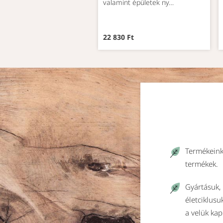
valamint épületek ny…
22 830 Ft
Termékeink
termékek.
Gyártásuk, 
életciklusu
a velük ka