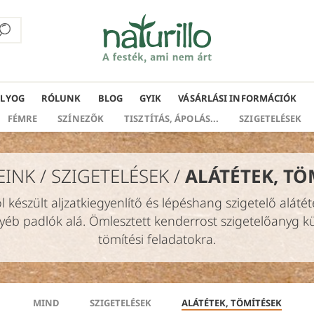
ÁLYOG
RÓLUNK
BLOG
GYIK
VÁSÁRLÁSI INFORMÁCIÓK
FÉMRE
SZÍNEZŐK
TISZTÍTÁS, ÁPOLÁS...
SZIGETELÉSEK
EINK
/
SZIGETELÉSEK
/
ALÁTÉTEK, TÖ
 készült aljzatkiegyenlítő és lépéshang szigetelő aláté
éb padlók alá. Ömlesztett kenderrost szigetelőanyg kü
tömítési feladatokra.
MIND
SZIGETELÉSEK
ALÁTÉTEK, TÖMÍTÉSEK