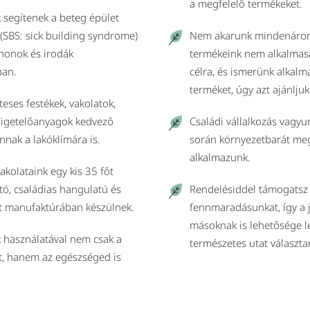
a megfelelő termékeket.
 segítenek a beteg épület
(SBS: sick building syndrome)
Nem akarunk mindenáron
honok és irodák
termékeink nem alkalmasa
ban.
célra, és ismerünk alkal
terméket, úgy azt ajánljuk
eses festékek, vakolatok,
szigetelőanyagok kedvező
Családi vállalkozás vagy
nnak a lakóklímára is.
során környezetbarát me
alkalmazunk.
vakolataink egy kis 35 főt
tó, családias hangulatú és
Rendelésiddel támogatsz 
t manufaktúrában készülnek.
fennmaradásunkat, így a
másoknak is lehetősége l
 használatával nem csak a
természetes utat választa
t, hanem az egészséged is