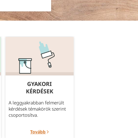
GYAKORI
MEGBÍZHATÓ
KÉRDÉSEK
SZÁLLÍTÁS
A leggyakrabban felmerült
Bővebb információ az
kérdések témakörök szerint
aktuálisan elérhető szállítá
csoportosítva.
módokról.
Tovább
Tovább