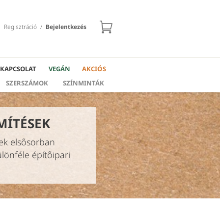
Regisztráció
/
Bejelentkezés
KAPCSOLAT
VEGÁN
AKCIÓS
SZERSZÁMOK
SZÍNMINTÁK
MÍTÉSEK
tek elsősorban
lönféle építőipari