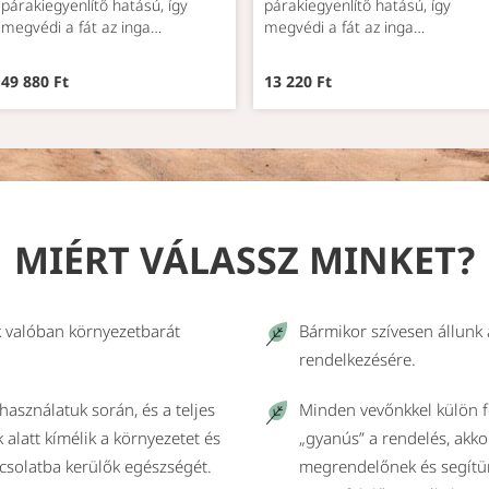
párakiegyenlítő hatású, így
párakiegyenlítő hatású, így
megvédi a fát az inga…
megvédi a fát az inga…
49 880 Ft
13 220 Ft
MIÉRT VÁLASSZ MINKET?
 valóban környezetbarát
Bármikor szívesen állunk
rendelkezésére.
használatuk során, és a teljes
Minden vevőnkkel külön f
k alatt kímélik a környezetet és
„gyanús” a rendelés, akkor
pcsolatba kerülők egészségét.
megrendelőnek és segítün