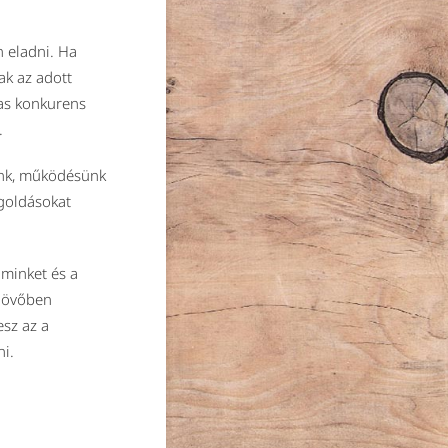
 eladni. Ha
k az adott
mas konkurens
.
unk, működésünk
goldásokat
minket és a
 jövőben
esz az a
ni.