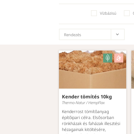
Vízbázisú
Kender tömítés 10kg
Thermo-Natur / HempFlax
Kenderrost tömítőanyag
építőipari célra. Elsősorban
rönkházak és faházak illesztési
hézagainak kitöltésére,