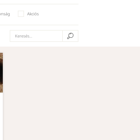
onság
Akciós