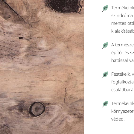
Termékeink
szindróma 
mentes ott
kialakításá
A természet
építő- és 
hatással va
Festékeik, 
foglalkozta
családbará
Termékeink
környezete
véded.