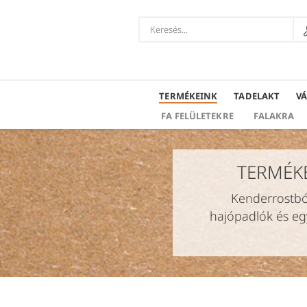
TERMÉKEINK
TADELAKT
V
FA FELÜLETEKRE
FALAKRA
TERMÉK
Kenderrostból
hajópadlók és egy