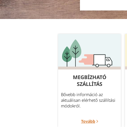
GYAKORI
MEGBÍZHATÓ
KÉRDÉSEK
SZÁLLÍTÁS
leggyakrabban felmerült
Bővebb információ az
rdések témakörök szerint
aktuálisan elérhető szállítási
portosítva.
módokról.
Tovább
Tovább