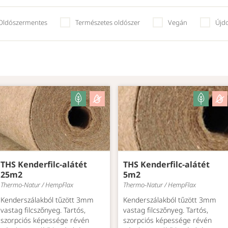
Oldószermentes
Természetes oldószer
Vegán
Újd
THS Kenderfilc-alátét
THS Kenderfilc-alátét
25m2
5m2
Thermo-Natur / HempFlax
Thermo-Natur / HempFlax
Kenderszálakból tűzött 3mm
Kenderszálakból tűzött 3mm
vastag filcszőnyeg. Tartós,
vastag filcszőnyeg. Tartós,
szorpciós képessége révén
szorpciós képessége révén