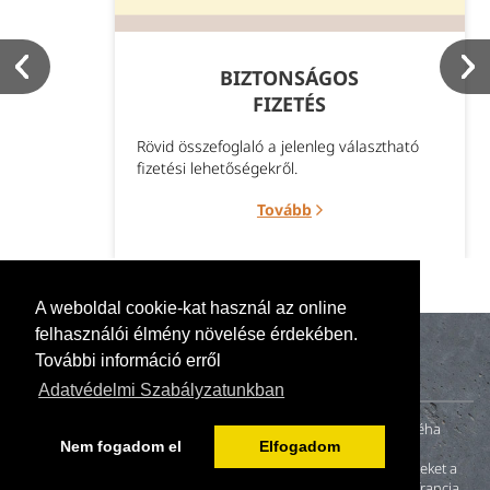
BIZTONSÁGOS
FIZETÉS
Rövid összefoglaló a jelenleg választható
fizetési lehetőségekről.
Tovább
A weboldal cookie-kat használ az online
felhasználói élmény növelése érdekében.
További információ erről
Adatvédelmi Szabályzatunkban
A naturillo.hu mögött egy kis családi vállalkozás (anya, apa és néha
Nem fogadom el
Elfogadom
gyerekek) tevékenykedik. 2000-ben fiatal házasként otthonunk
felújításakor nem találtunk környezetbarát és egészséges festékeket a
magyar piacon. A neten fellelt és megkeresett német, angol és francia