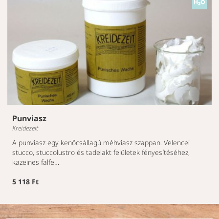
Punviasz
Kreidezeit
A punviasz egy kenőcsállagú méhviasz szappan. Velencei
stucco, stuccolustro és tadelakt felületek fényesítéséhez,
kazeines falfe…
5 118 Ft