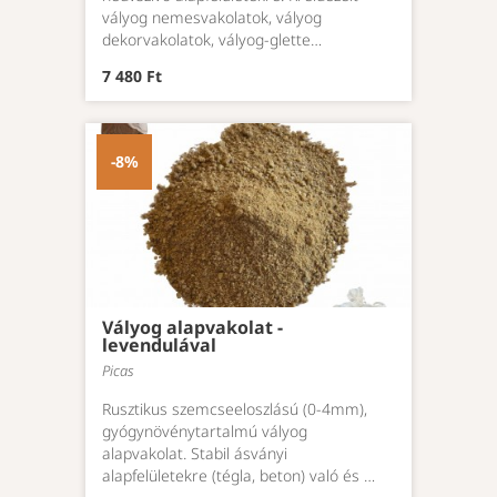
vályog nemesvakolatok, vályog
dekorvakolatok, vályog-glette…
7 480 Ft
-8%
Vályog alapvakolat -
levendulával
Picas
Rusztikus szemcseeloszlású (0-4mm),
gyógynövénytartalmú vályog
alapvakolat. Stabil ásványi
alapfelületekre (tégla, beton) való és …