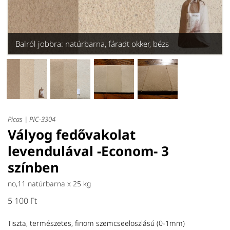
Balról jobbra: natúrbarna, fáradt okker, bézs
Picas |
PIC-3304
Vályog fedővakolat
levendulával -Econom- 3
színben
no,11 natúrbarna x
25 kg
5 100 Ft
Tiszta, természetes, finom szemcseeloszlású (0-1mm)