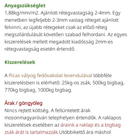
Anyagszükséglet
1,88kg/mm/m2. Ajánlott rétegvastagság 2-4mm. Egy
menetben legfeljebb 2-3mm vastag réteget ajánlott
felvinni, az újabb rétegeket csak az előző réteg
megszilárdulását követően szabad felhordani. Az egyes
kiszerelések mellett megadott kiadósság 2mm-es
rétegvastagság esetén értendő.
Kiszerelések
A
Picas vályog fedővakolat levendulával
többféle
kiszerelésben is elérhető: 25kg-os zsák, 500kg bigbag,
770kg bigbag, 1000kg bigbag.
Árak / göngyöleg
Nincs rejtett költség. A feltüntetett árak
mosonmagyaróvári telephelyen értendők. A raklapos
kiszerelések esetében az
áraink a raklap és a bigbag
zsák árát is tartalmazzák
.Utóbbikettő ára máshol