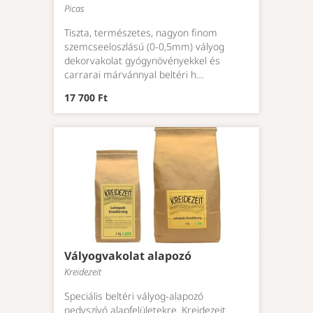
Picas
Tiszta, természetes, nagyon finom
szemcseeloszlású (0-0,5mm) vályog
dekorvakolat gyógynövényekkel és
carrarai márvánnyal beltéri h…
17 700 Ft
Vályogvakolat alapozó
Kreidezeit
Speciális beltéri vályog-alapozó
nedvszívó alapfelületekre. Kreidezeit