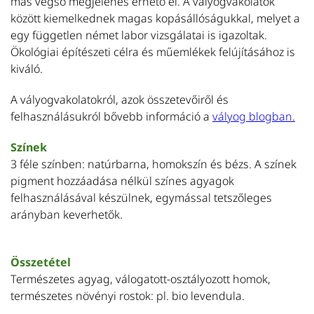
más végső megjelenés érhető el. A vályogvakolatok
között kiemelkednek magas kopásállóságukkal, melyet a
egy független német labor vizsgálatai is igazoltak.
Ökológiai építészeti célra és műemlékek felújításához is
kiváló.
A vályogvakolatokról, azok összetevőiről és
felhasználásukról bővebb információ a
vályog blogban.
Színek
3 féle színben: natúrbarna, homokszín és bézs. A színek
pigment hozzáadása nélkül színes agyagok
felhasználásával készülnek, egymással tetszőleges
arányban keverhetők.
Összetétel
Természetes agyag, válogatott-osztályozott homok,
természetes növényi rostok: pl. bio levendula.