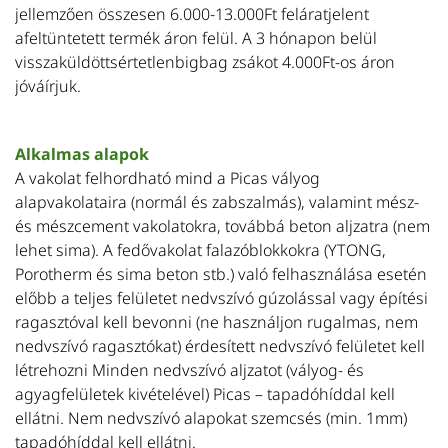
jellemzően összesen 6.000-13.000Ft feláratjelent
afeltüntetett termék áron felül. A 3 hónapon belül
visszaküldöttsértetlenbigbag zsákot 4.000Ft-os áron
jóváírjuk.
Alkalmas alapok
A vakolat felhordható mind a Picas vályog
alapvakolataira (normál és zabszalmás), valamint mész-
és mészcement vakolatokra, továbbá beton aljzatra (nem
lehet sima). A fedővakolat falazóblokkokra (YTONG,
Porotherm és sima beton stb.) való felhasználása esetén
előbb a teljes felületet nedvszívó gúzolással vagy építési
ragasztóval kell bevonni (ne használjon rugalmas, nem
nedvszívó ragasztókat) érdesített nedvszívó felületet kell
létrehozni Minden nedvszívó aljzatot (vályog- és
agyagfelületek kivételével) Picas – tapadóhíddal kell
ellátni. Nem nedvszívó alapokat szemcsés (min. 1mm)
tapadóhíddal kell ellátni.