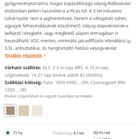
gyógynövénytartalmú magas kopásállóságú vályog fedővakolat
elsősorban beltéri használatra a Picas-tól. A 3 természetes
színárnyalat nem a pigmenteknek, hanem a válogatott színes
agyagok felhasználásának köszönhető. Vályog alapvakolatokra
befejező rétegként, vagy megfelelő alapon önmagában is
használható. VOC mentes, minimális páradiffúziós ellenállású (μ
3,3) , antisztatikus, és hangtompító hatású vályogvakolat.
További részletek
Várható szállítás:
GLS: 2-5 m.nap, MPL: 4-10 m.nap,
szigetelések: 14-21 nap (kivéve alátét és tömítés)
Szállítási költség:
Futár 1850-5990-...-0Ft, Csomagpont 990-
1250-...-0Ft
(Kivéve szigetelések és egyedi fuvardíjas termékek)
25 kg
Kiadósság:
761 Ft / m2
6,7 m2