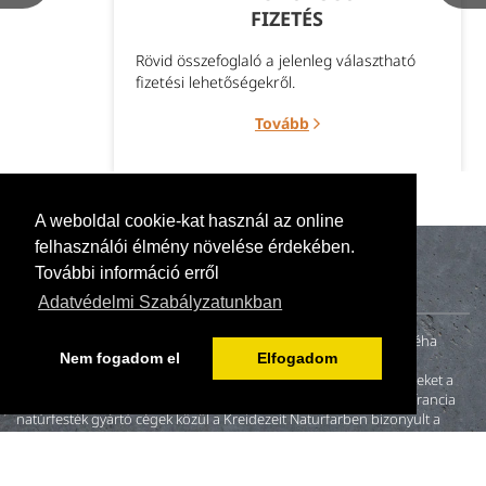
FIZETÉS
Rövid összefoglaló a jelenleg választható
fizetési lehetőségekről.
Tovább
A weboldal cookie-kat használ az online
felhasználói élmény növelése érdekében.
További információ erről
Adatvédelmi Szabályzatunkban
A naturillo.hu mögött egy kis családi vállalkozás (anya, apa és néha
Nem fogadom el
Elfogadom
gyerekek) tevékenykedik. 2000-ben fiatal házasként otthonunk
felújításakor nem találtunk környezetbarát és egészséges festékeket a
magyar piacon. A neten fellelt és megkeresett német, angol és francia
natúrfesték gyártó cégek közül a Kreidezeit Naturfarben bizonyult a
leginkább hitelesnek.