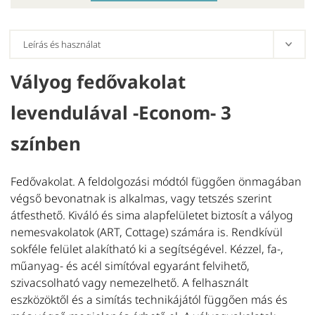
Vályog fedővakolat
E
levendulával -Econom- 3
V
T
színben
ha
A
Fedővakolat. A feldolgozási módtól függően önmagában
s
végső bevonatnak is alkalmas, vagy tetszés szerint
nö
átfesthető. Kiváló és sima alapfelületet biztosít a vályog
T
nemesvakolatok (ART, Cottage) számára is. Rendkívül
sokféle felület alakítható ki a segítségével. Kézzel, fa-,
műanyag- és acél simítóval egyaránt felvihető,
szivacsolható vagy nemezelhető. A felhasznált
eszközöktől és a simítás technikájától függően más és