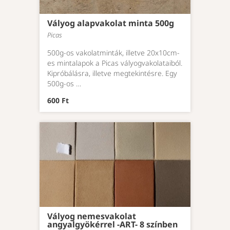
Vályog alapvakolat minta 500g
Picas
500g-os vakolatminták, illetve 20x10cm-
es mintalapok a Picas vályogvakolataiból.
Kipróbálásra, illetve megtekintésre. Egy
500g-os …
600 Ft
Vályog nemesvakolat
angyalgyökérrel -ART- 8 színben