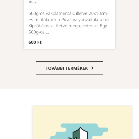
Picas
500g-os vakolatminták, illetve 20x10cm-
es mintalapok a Picas vályogvakolataiból.
Kipróbálásra, illetve megtekintésre. Egy
500g-os …
600 Ft
TOVÁBBI TERMÉKEK