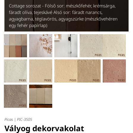
Cottage sorozat - Fölső sor: mészkőfehér, krémsárga,
fáradt olíva, tejeskávé Alsó sor: fáradt narancs,
agyagbarna, téglavörös, agyagszürke (mészkővehéren
egy fehér papírlap)
Picas |
PIC-3505
Vályog dekorvakolat