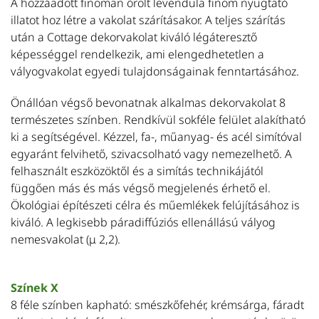
A hozzáadott finoman őrölt levendula finom nyugtató
illatot hoz létre a vakolat szárításakor. A teljes szárítás
után a Cottage dekorvakolat kiváló légáteresztő
képességgel rendelkezik, ami elengedhetetlen a
vályogvakolat egyedi tulajdonságainak fenntartásához.
Önállóan végső bevonatnak alkalmas dekorvakolat 8
természetes színben. Rendkívül sokféle felület alakítható
ki a segítségével. Kézzel, fa-, műanyag- és acél simítóval
egyaránt felvihető, szivacsolható vagy nemezelhető. A
felhasznált eszközöktől és a simítás technikájától
függően más és más végső megjelenés érhető el.
Ökológiai építészeti célra és műemlékek felújításához is
kiváló. A legkisebb páradiffúziós ellenállású vályog
nemesvakolat (μ 2,2).
Színek X
8 féle színben kapható: smészkőfehér, krémsárga, fáradt