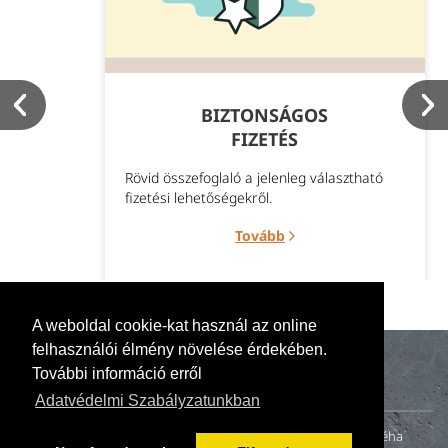
BIZTONSÁGOS
FIZETÉS
Rövid összefoglaló a jelenleg választható
fizetési lehetőségekről.
Tovább
A weboldal cookie-kat használ az online
felhasználói élmény növelése érdekében.
További információ erről
Adatvédelmi Szabályzatunkban
A naturillo.hu mögött egy kis családi vállalkozás (anya, apa és néha