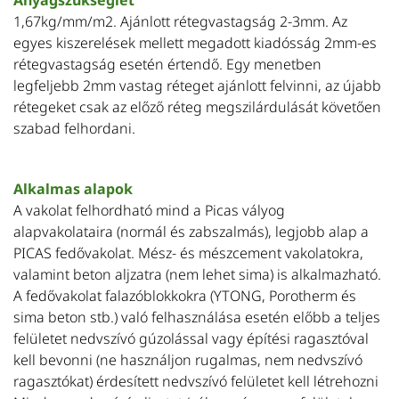
Anyagszükséglet
1,67kg/mm/m2. Ajánlott rétegvastagság 2-3mm. Az
egyes kiszerelések mellett megadott kiadósság 2mm-es
rétegvastagság esetén értendő. Egy menetben
legfeljebb 2mm vastag réteget ajánlott felvinni, az újabb
rétegeket csak az előző réteg megszilárdulását követően
szabad felhordani.
Alkalmas alapok
A vakolat felhordható mind a Picas vályog
alapvakolataira (normál és zabszalmás), legjobb alap a
PICAS fedővakolat. Mész- és mészcement vakolatokra,
valamint beton aljzatra (nem lehet sima) is alkalmazható.
A fedővakolat falazóblokkokra (YTONG, Porotherm és
sima beton stb.) való felhasználása esetén előbb a teljes
felületet nedvszívó gúzolással vagy építési ragasztóval
kell bevonni (ne használjon rugalmas, nem nedvszívó
ragasztókat) érdesített nedvszívó felületet kell létrehozni