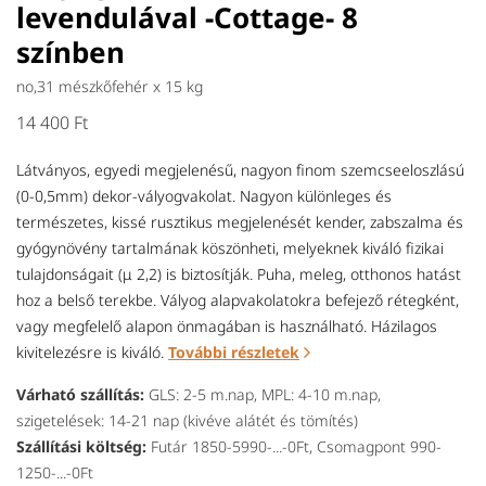
levendulával -Cottage- 8
színben
no,31 mészkőfehér x
15 kg
14 400 Ft
Látványos, egyedi megjelenésű, nagyon finom szemcseeloszlású
(0-0,5mm) dekor-vályogvakolat. Nagyon különleges és
természetes, kissé rusztikus megjelenését kender, zabszalma és
gyógynövény tartalmának köszönheti, melyeknek kiváló fizikai
tulajdonságait (μ 2,2) is biztosítják. Puha, meleg, otthonos hatást
hoz a belső terekbe. Vályog alapvakolatokra befejező rétegként,
vagy megfelelő alapon önmagában is használható. Házilagos
kivitelezésre is kiváló.
További részletek
Várható szállítás:
GLS: 2-5 m.nap, MPL: 4-10 m.nap,
szigetelések: 14-21 nap (kivéve alátét és tömítés)
Szállítási költség:
Futár 1850-5990-...-0Ft, Csomagpont 990-
1250-...-0Ft