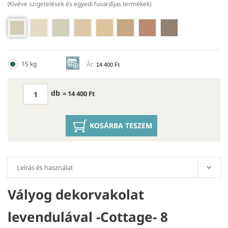
(Kivéve szigetelések és egyedi fuvardíjas termékek)
15 kg
Ár:
14 400 Ft
db
= 14 400 Ft
KOSÁRBA TESZEM
Vályog dekorvakolat
levendulával -Cottage- 8