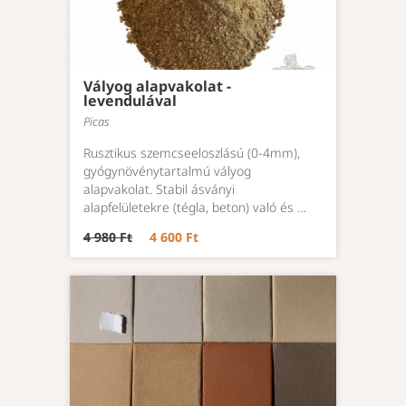
Vályog alapvakolat -
levendulával
Picas
Rusztikus szemcseeloszlású (0-4mm),
gyógynövénytartalmú vályog
alapvakolat. Stabil ásványi
alapfelületekre (tégla, beton) való és …
4 980 Ft
4 600 Ft