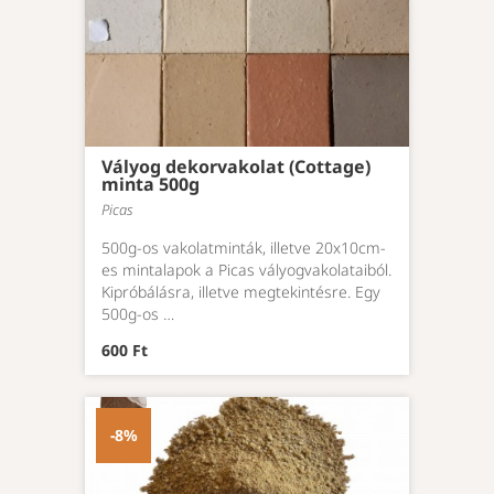
Vályog dekorvakolat (Cottage)
minta 500g
Picas
500g-os vakolatminták, illetve 20x10cm-
es mintalapok a Picas vályogvakolataiból.
Kipróbálásra, illetve megtekintésre. Egy
500g-os …
600 Ft
-8%