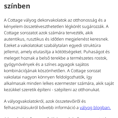
színben
A Cottage vályog dekorvakolatok az otthonosság és a
kényelem összetéveszthetetlen légkörét sugározzák. A
Cottage sorozatot azok számára tervezték, akik
autentikus, rusztikus és időtlen megjelenést keresnek.
Ezeket a vakolatokat szabálytalan egyedi struktúra
jellemzi, amely elutasítja a kötöttségeket. Puhaságot és
meleget hoznak a belső terekbe a természetes rostok,
gyógynövények és a színes agyagok sajátos
kombinációjának köszönhetően. A Cottage sorozat
vakolatai nagyon könnyen feldolgozhatók, így
alkalmasak minden lelkes ezermester számára, akik saját
kezükkel szeretik építeni - szépíteni az otthonukat.
A vályogvakolatokról, azok összetevőiről és
felhasználásukról bővebb információ a
vályog blogban.