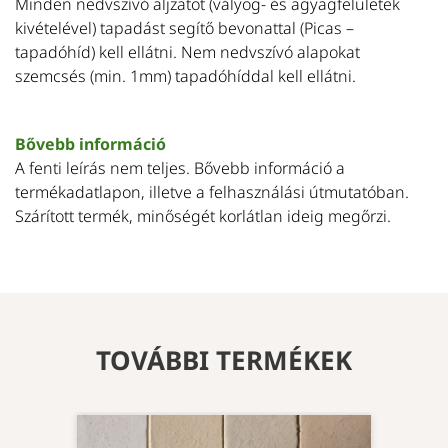
Minden nedvszívó aljzatot (vályog- és agyagfelületek
kivételével) tapadást segítő bevonattal (Picas –
tapadóhíd) kell ellátni. Nem nedvszívó alapokat
szemcsés (min. 1mm) tapadóhíddal kell ellátni.
Bővebb információ
A fenti leírás nem teljes. Bővebb információ a
termékadatlapon, illetve a felhasználási útmutatóban.
Szárított termék, minőségét korlátlan ideig megőrzi.
TOVÁBBI TERMÉKEK