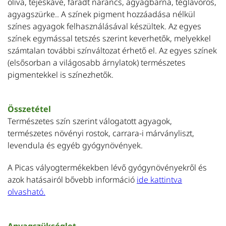
olíva, tejeskávé, fáradt narancs, agyagbarna, téglavörös,
agyagszürke.. A színek pigment hozzáadása nélkül
színes agyagok felhasználásával készültek. Az egyes
színek egymással tetszés szerint keverhetők, melyekkel
számtalan további színváltozat érhető el. Az egyes színek
(elsősorban a világosabb árnylatok) természetes
pigmentekkel is színezhetők.
Összetétel
Természetes szín szerint válogatott agyagok,
természetes növényi rostok, carrara-i márványliszt,
levendula és egyéb gyógynövények.
A Picas vályogtermékekben lévő gyógynövényekről és
azok hatásairól bővebb információ
ide kattintva
olvasható.