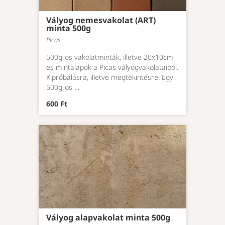
Vályog nemesvakolat (ART)
minta 500g
Picas
500g-os vakolatminták, illetve 20x10cm-
es mintalapok a Picas vályogvakolataiból.
Kipróbálásra, illetve megtekintésre. Egy
500g-os …
600 Ft
Vályog alapvakolat minta 500g