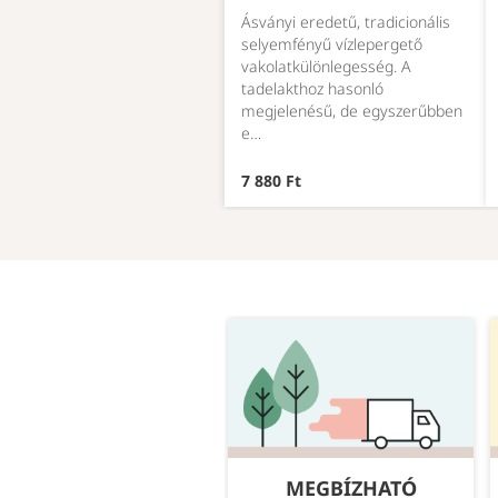
Ásványi eredetű, tradicionális
selyemfényű vízlepergető
vakolatkülönlegesség. A
tadelakthoz hasonló
megjelenésű, de egyszerűbben
e…
7 880 Ft
GYAKORI
MEGBÍZHATÓ