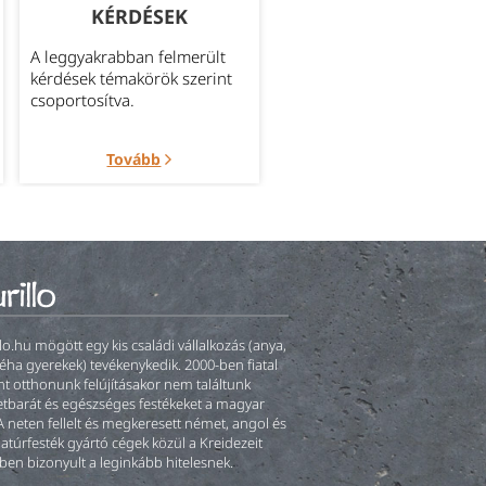
KÉRDÉSEK
SZÁLLÍTÁS
A leggyakrabban felmerült
Bővebb információ az
kérdések témakörök szerint
aktuálisan elérhető szállítá
csoportosítva.
módokról.
Tovább
Tovább
llo.hu mögött egy kis családi vállalkozás (anya,
éha gyerekek) tevékenykedik. 2000-ben fiatal
t otthonunk felújításakor nem találtunk
tbarát és egészséges festékeket a magyar
A neten fellelt és megkeresett német, angol és
natúrfesték gyártó cégek közül a Kreidezeit
ben bizonyult a leginkább hitelesnek.