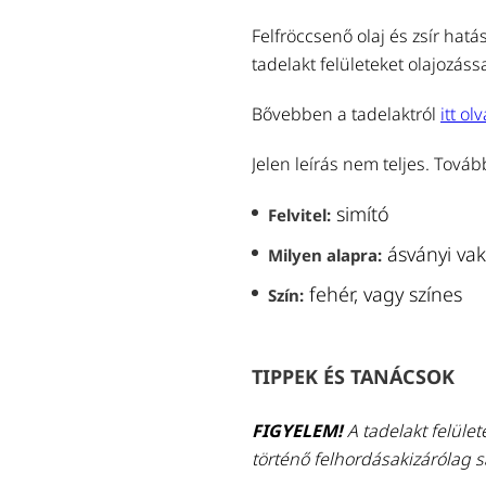
Felfröccsenő olaj és zsír hatá
tadelakt felületeket olajozás
Bővebben a tadelaktról
itt ol
Jelen leírás nem teljes. Továb
simító
Felvitel:
ásványi vak
Milyen alapra:
fehér, vagy színes
Szín:
TIPPEK ÉS TANÁCSOK
FIGYELEM!
A tadelakt felület
történő felhordásakizárólag s