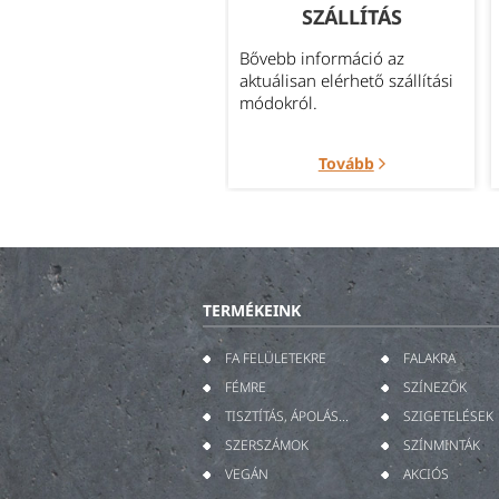
KÉRDÉSEK
SZÁLLÍTÁS
leggyakrabban felmerült
Bővebb információ az
rdések témakörök szerint
aktuálisan elérhető szállítási
portosítva.
módokról.
Tovább
Tovább
TERMÉKEINK
FA FELÜLETEKRE
FALAKRA
FÉMRE
SZÍNEZŐK
TISZTÍTÁS, ÁPOLÁS...
SZIGETELÉSEK
SZERSZÁMOK
SZÍNMINTÁK
VEGÁN
AKCIÓS