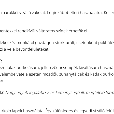
s marokkói vízálló vakolat. Leginkábbbeltéri használatra. Kel
entekkel rendkívül változatos színek érhetők el.
lékoskézimunkától gazdagon sturktúrált, esetenként pókhálós, 
i a vele bevontfelületeket.
:
en falak burkolására, jellemzőencsempék kiváltására haszná
gyelembe vétele esetén mosdók, zuhanytálcák és kádak burko
án.
ókő
(vagy egyéb legalább 7-es keménységű ill. megfelelő form
rkoló lapok használata. Így különleges és egyedi vízálló felül