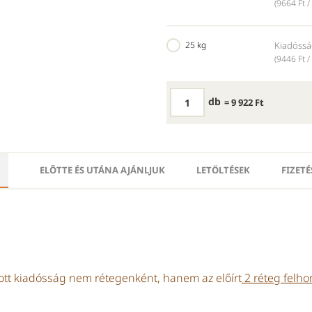
(9664 Ft /
25 kg
Kiadóssá
(9446 Ft /
db
= 9 922 Ft
ELŐTTE ÉS UTÁNA AJÁNLJUK
LETÖLTÉSEK
FIZETÉ
ott kiadósság nem rétegenként, hanem az előírt
2 réteg felho