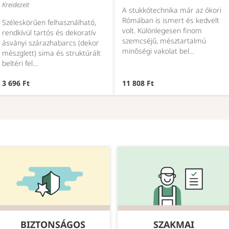
Kreidezeit
A stukkótechnika már az ókori
Rómában is ismert és kedvelt
Széleskörűen felhasználható,
volt. Különlegesen finom
rendkívül tartós és dekoratív
szemcséjű, mésztartalmú
ásványi szárazhabarcs (dekor
minőségi vakolat bel…
mészglett) sima és struktúrált
beltéri fel…
3 696 Ft
11 808 Ft
BIZTONSÁGOS
SZAKMAI