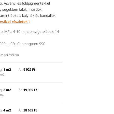
i. Ásványi és földpigmentekkel
lyiségekben falak, mosdók,
amint épített kályhák és kandallók
ovábbi részletek
p, MPL: 4-10 m.nap, szigetelések: 14-
90-...-0Ft, Csomagpont 990-
íjas termékek)
g:
1 m2
Ár:
9 922 Ft
 m2)
g:
2 m2
Ár:
19 965 Ft
 m2)
g:
4 m2
Ár:
38 655 Ft