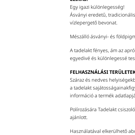
Egy igazi különlegesség!
Ásványi eredetű, tradicionáli
vízlepergető bevonat.
Mészálló ásványi- és földpigm
A tadelakt fényes, ám az apró
egyedivé és különlegessé tesz
FELHASZNÁLÁSI TERÜLETEK
Száraz és nedves helyiségekb
a tadelakt sajátosságainakfi
információ a termék adatlapj
Polírozására Tadelakt csiszol
ajánlott.
Használatával elkerülhető abu