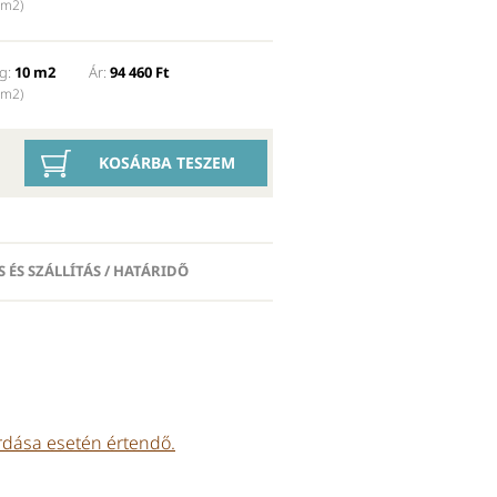
 m2)
g:
10 m2
Ár:
94 460 Ft
 m2)
KOSÁRBA TESZEM
S ÉS SZÁLLÍTÁS / HATÁRIDŐ
Előtte ajánljuk
rdása esetén értendő.
KAZEINES FESTÉKALAPOZÓ
Sokoldalúan felhasználható, szí