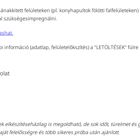
sánakkitett felületeken (pl. konyhapultok fölötti falfelületeken
sal szükségesimpregnálni.
vashat.
bi információ (adatlap, felületelőkszítés) a "LETÖLTÉSEK" fülre 
olat
ek e
lkészítéseházilag is megoldható, de sok időt, türelmet és 
aját felelősségre és több sikeres próba után ajánlott.