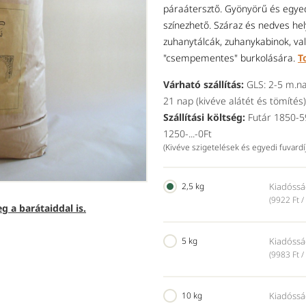
páraátersztő. Gyönyörű és egyed
színezhető. Száraz és nedves he
zuhanytálcák, zuhanykabinok, val
"csempementes" burkolására.
T
Várható szállítás:
GLS: 2-5 m.na
21 nap (kivéve alátét és tömítés)
Szállítási költség:
Futár 1850-59
1250-...-0Ft
(Kivéve szigetelések és egyedi fuvard
2,5 kg
Kiadóssá
(9922 Ft /
g a barátaiddal is.
5 kg
Kiadóssá
(9983 Ft /
10 kg
Kiadóssá