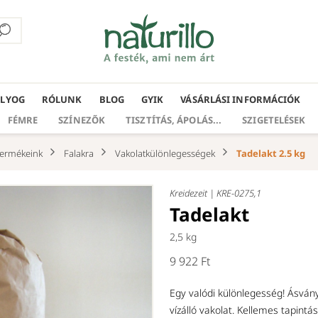
ÁLYOG
RÓLUNK
BLOG
GYIK
VÁSÁRLÁSI INFORMÁCIÓK
FÉMRE
SZÍNEZŐK
TISZTÍTÁS, ÁPOLÁS...
SZIGETELÉSEK
ermékeink
Falakra
Vakolatkülönlegességek
Tadelakt 2.5 kg
Kreidezeit |
KRE-0275,1
Tadelakt
2,5 kg
9 922 Ft
Egy valódi különlegesség! Ásvány
vízálló vakolat. Kellemes tapintá