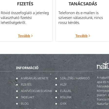
FIZETÉS
TANÁCSADÁS
Rövid összefoglaló a jelenleg
Telefonon és e-mailen is
választható fizetési
szívesen válaszolunk, nincs
lehetőségekről.
rossz kérdés.
Tovább
Tovább
INFORMÁCIÓ
A naturi
A VÁSÁRLÁS MENETE
SZÁLLÍTÁS / HATÁRIDŐ
apa és n
FIZETÉS
ÁSZF
házaskén
környeze
ADATVÉDELMI ELVEINK
ELÁLLÁS
piacon. 
TADELAKT
RÓLUNK
francia 
BLOG
GYIK
Naturfar