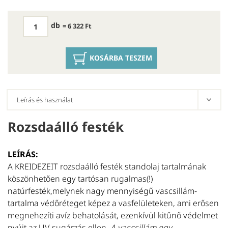
db
= 6 322 Ft
KOSÁRBA TESZEM
Rozsdaálló festék
U
LEÍRÁS:
A KREIDEZEIT rozsdaálló festék standolaj tartalmának
S
köszönhetően egy tartósan rugalmas(!)
Se
natúrfesték,melynek nagy mennyiségű vascsillám-
be
tartalma védőréteget képez a vasfelületeken, ami erősen
te
megnehezíti avíz behatolását, ezenkívül kitűnő védelmet
é
nyújt az UV-sugárzás ellen.
A vascsillám egy