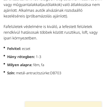
vagy műgyantalakkal(autólakkok) való átlakkozása nem
ajánlott. Alkalmas autók alvázának rozsdaálló
kezeléséreis (próbamázolás ajánlott).
Fafelületek védelmére is kiváló, a lefestett felületek
rendkívül hatásosak többek között rusztikus, loft, vagy
ipari környezetben.
Felvitel:
ecset
Hány rétegben:
1-3
Milyen alapra:
fém, fa
Szín:
metál-antracitszürke:DB703