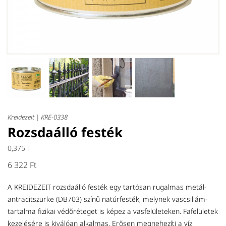
Kreidezeit |
KRE-0338
Rozsdaálló festék
0,375 l
6 322 Ft
A KREIDEZEIT rozsdaálló festék egy tartósan rugalmas metál-
antracitszürke (DB703) színű natúrfesték, melynek vascsillám-
tartalma fizikai védőréteget is képez a vasfelületeken. Fafelületek
kezelésére is kiválóan alkalmas. Erősen megnehezíti a víz