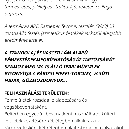
ne
természetes, pikkelyes struktúrájú, feketén csillogó
m
pigment.
T
A termék az ARD Ratgeber Technik tesztjén (99/3) 33
rozsdaálló festék (szintetikus festékek is) közül alegjobb
eredményt érte el.
A STANDOLAJ ÉS VASCSILLÁM ALAPÚ
FÉMFESTÉKEKMEGBÍZHATÓSÁGÁT TARTÓSSÁGÁT
SZÁMOS MÉG MA IS ÁLLÓ IPARI MŰEMLÉK
BIZONYÍTJA:A PÁRIZSI EIFFEL-TORONY, VASÚTI
HIDAK, GŐZMOZDONYOK...
FELHASZNÁLÁSI TERÜLETEK:
Fémfelületek rozsdaálló alapozására és
végsőbevonataként.
Beltérben egyedüli bevonatként használható, kültéri
felületek kezelésére kétrétegben alkalmazzuk,
zárókezelésként két rétegben olajfestékkel mázolva, akril-