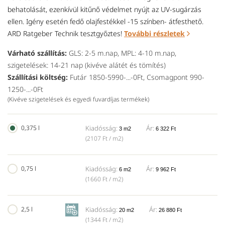
behatolását, ezenkívül kitűnő védelmet nyújt az UV-sugárzás
ellen. Igény esetén fedő olajfestékkel -15 színben- átfesthető.
ARD Ratgeber Technik tesztgyőztes!
További részletek
Várható szállítás:
GLS: 2-5 m.nap, MPL: 4-10 m.nap,
szigetelések: 14-21 nap (kivéve alátét és tömítés)
Szállítási költség:
Futár 1850-5990-...-0Ft, Csomagpont 990-
1250-...-0Ft
(Kivéve szigetelések és egyedi fuvardíjas termékek)
0,375 l
Kiadósság:
Ár:
3 m2
6 322 Ft
(2107 Ft / m2)
0,75 l
Kiadósság:
Ár:
6 m2
9 962 Ft
(1660 Ft / m2)
2,5 l
Kiadósság:
Ár:
20 m2
26 880 Ft
(1344 Ft / m2)