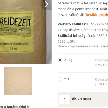
páratartalmát, a felületen kicsap
megelőzi a penészesedést. Kizár
összetevőkből áll!
További részl
Várható szállítás:
GLS: 2-5 m.na
21 nap (kivéve alátét és tömítés)
Szállítási költség:
Futár 1850-59
1250-...-0Ft
(Kivéve szigetelések és egyedi fuvard
2,5 kg
Kiadóssá
(3756 Ft /
25 kg
Kiadóssá
(3294 Ft /
db
= 3 380 Ft
g a barátaiddal is.