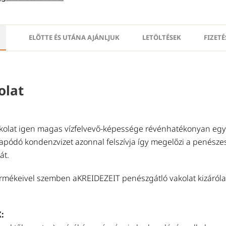
ELŐTTE ÉS UTÁNA AJÁNLJUK
LETÖLTÉSEK
FIZETÉ
olat
olat igen magas vízfelvevő-képessége révénhatékonyan egyen
csapódó kondenzvizet azonnal felszívja így megelőzi a penész
át.
rmékeivel szemben aKREIDEZEIT penészgátló vakolat kizáróla
: