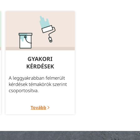
GYAKORI
MEGBÍZHATÓ
KÉRDÉSEK
SZÁLLÍTÁS
A leggyakrabban felmerült
Bővebb információ az
kérdések témakörök szerint
aktuálisan elérhető szállítá
csoportosítva.
módokról.
Tovább
Tovább