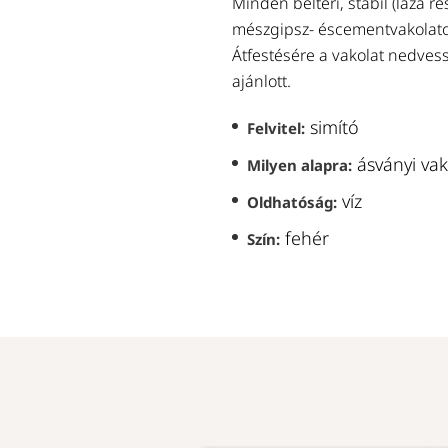
Minden beltéri, stabil (laza 
mészgipsz- éscementvakolato
Átfestésére a vakolat nedves
ajánlott.
simító
Felvitel:
ásványi vak
Milyen alapra:
víz
Oldhatóság:
fehér
Szín: