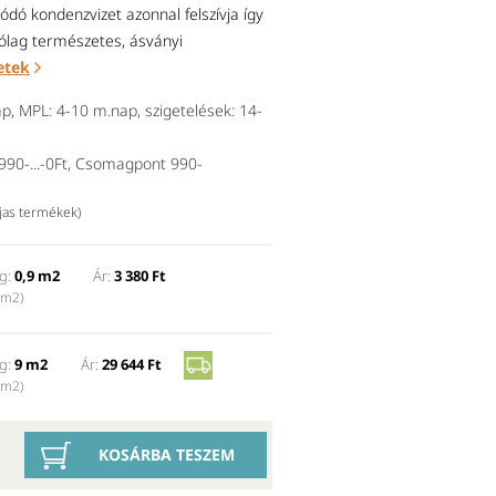
ódó kondenzvizet azonnal felszívja így
ólag természetes, ásványi
etek
p, MPL: 4-10 m.nap, szigetelések: 14-
90-...-0Ft, Csomagpont 990-
íjas termékek)
g:
0,9 m2
Ár:
3 380 Ft
 m2)
g:
9 m2
Ár:
29 644 Ft
 m2)
KOSÁRBA TESZEM