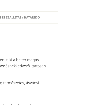
S ÉS SZÁLLÍTÁS / HATÁRIDŐ
Előtte ajánljuk
KAZEINES FESTÉKALAPOZÓ
líti ki a beltér magas
Sokoldalúan felhasználható, szí
esedésnekkedvező, tartósan
(dekorvakolatok, tadelakt) számá
természetes alapozó.
Tovább a termékhez
g természetes, ásványi