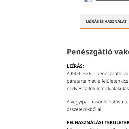
LEÍRÁS ÉS HASZNÁLAT
Penészgátló vak
LEÍRÁS:
A KREIDEZEIT penészgátló vak
páratartalmát, a felületenki
nedves falfelületek kialakulás
A vegyipar hasonló hatású te
összetevőkből áll.
FELHASZNÁLÁSI TERÜLETEK