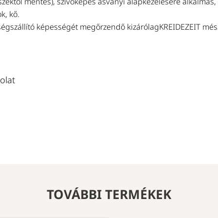
részektől mentes), szívóképes ásványi alapkezelésére alkalmas
k, kő.
ségszállító képességét megőrzendő kizárólagKREIDEZEIT mészfe
olat
TOVÁBBI TERMÉKEK