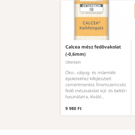
Calcea mész fedővakolat
(-0,6mm)
Otterbein
Öko-, vályog- és műemlék
épületekhez kifejlesztett
cementmentes finomszemcsés
fedő mészvakolat kül- és beltéri
használatra, Kiváló…
9 980 Ft