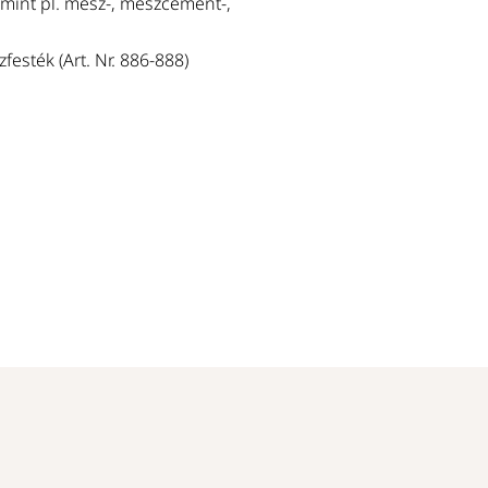
, mint pl. mész-, mészcement-,
sték (Art. Nr. 886-888)