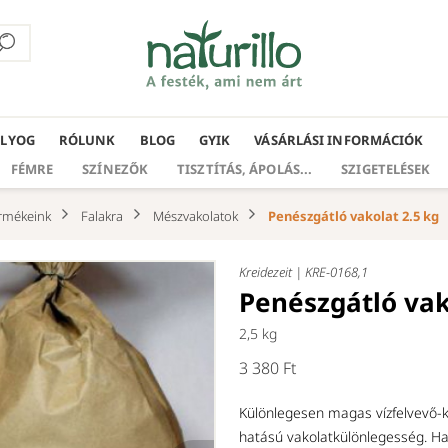
ÁLYOG
RÓLUNK
BLOG
GYIK
VÁSÁRLÁSI INFORMÁCIÓK
FÉMRE
SZÍNEZŐK
TISZTÍTÁS, ÁPOLÁS...
SZIGETELÉSEK
rmékeink
Falakra
Mészvakolatok
Penészgátló vakolat 2.5 kg
Kreidezeit |
KRE-0168,1
Penészgátló vak
2,5 kg
3 380 Ft
Különlegesen magas vízfelvevő-
hatású vakolatkülönlegesség. Ha