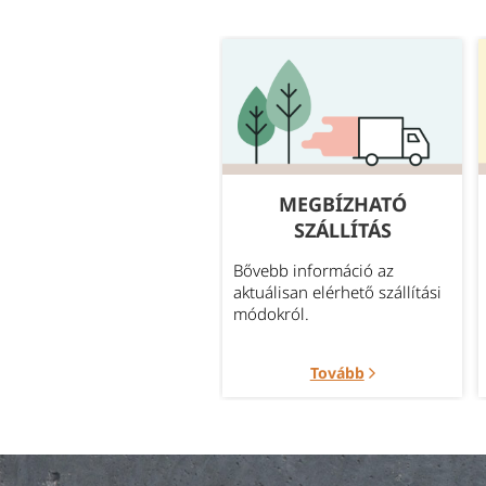
GYAKORI
MEGBÍZHATÓ
KÉRDÉSEK
SZÁLLÍTÁS
leggyakrabban felmerült
Bővebb információ az
rdések témakörök szerint
aktuálisan elérhető szállítási
portosítva.
módokról.
Tovább
Tovább