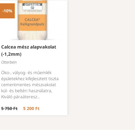
-10%
Calcea mész alapvakolat
(-1,2mm)
Otterbein
Öko-, vályog- és műemlék
épületekhez kifejlesztett tiszta
cementmentes mészvakolat
kül- és beltéri használatra,
Kiváló páraáteresz…
5 750 Ft
5 200 Ft