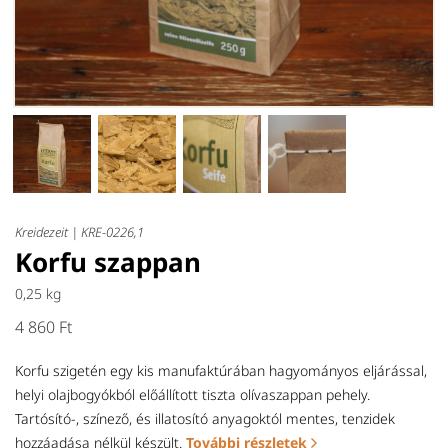
Kreidezeit |
KRE-0226,1
Korfu szappan
0,25 kg
4 860 Ft
Korfu szigetén egy kis manufaktúrában hagyományos eljárással,
helyi olajbogyókból előállított tiszta olívaszappan pehely.
Tartósító-, színező, és illatosító anyagoktól mentes, tenzidek
hozzáadása nélkül készült.
További részletek