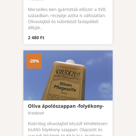
Marseilles-ben gyártották először a XVII.
században, receptje azóta is változatlan.
Olívaolajból és különböző faolajokból
állítják…
2 480 Ft
-20%
Olíva ápolószappan -folyékony-
Kreidezeit
Kizárólag olívaolajból készült kíméletesen
tisztító folyékony szappan. Olajozott és
viaszolt felületek tisztítására, érzékeny