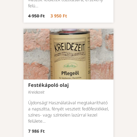
felü…
4 950 Ft
3 950 Ft
Festékápoló olaj
Kreidezeit
Újdonság! Használatával megtakarítható
a napszítta, fényét vesztett fedőfestékkel,
színes- vagy színtelen lazúrral kezel
felülete…
7 986 Ft