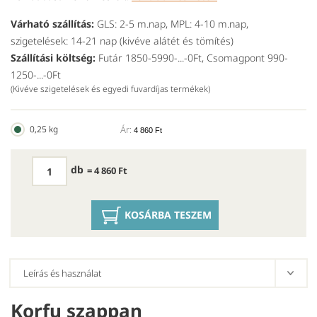
Várható szállítás:
GLS: 2-5 m.nap, MPL: 4-10 m.nap,
szigetelések: 14-21 nap (kivéve alátét és tömítés)
Szállítási költség:
Futár 1850-5990-...-0Ft, Csomagpont 990-
1250-...-0Ft
(Kivéve szigetelések és egyedi fuvardíjas termékek)
0,25 kg
Ár:
4 860 Ft
db
= 4 860 Ft
KOSÁRBA TESZEM
Korfu szappan