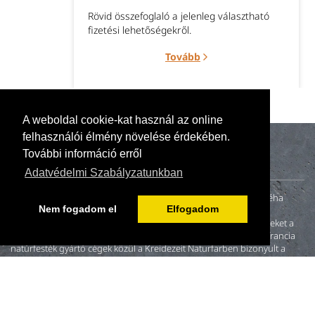
Rövid összefoglaló a jelenleg választható
fizetési lehetőségekről.
Tovább
A weboldal cookie-kat használ az online
felhasználói élmény növelése érdekében.
További információ erről
Adatvédelmi Szabályzatunkban
A naturillo.hu mögött egy kis családi vállalkozás (anya, apa és néha
Nem fogadom el
Elfogadom
gyerekek) tevékenykedik. 2000-ben fiatal házasként otthonunk
felújításakor nem találtunk környezetbarát és egészséges festékeket a
magyar piacon. A neten fellelt és megkeresett német, angol és francia
natúrfesték gyártó cégek közül a Kreidezeit Naturfarben bizonyult a
leginkább hitelesnek.
Copyright © Naturillo Kft., Naturillo – natúrfesték (biofesték,