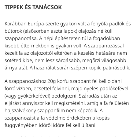
TIPPEK ÉS TANÁCSOK
Korábban Európa-szerte gyakori volt a fenyőfa padlók és
bútorok (elsősorban asztallapok) olajozás nélküli
szappanozása. A népi építészeten túl a fogadókban
kisebb éttermekben is gyakori volt. A szappanozással
kezelt fa az olajozottól eltérően a kezelés hatására nem
sötétedik be, nem lesz sárgásabb, megőrzi világosabb
árnyalatát. A használat során szépen kopik, patinásodik.
A szappanozáshoz 20g korfu szappant fel kell oldani
forró vízben, ecsettel felvinni, majd nyeles padlókefével
(vagy gyökérkefével) bedolgozni. Száradás után az
eljárást annyiszor kell megismételni, amíg a fa felületén
hajszálvékony szappanfilm nem képződik.
A
szappanozást a fa védelme érdekében a kopás
függvényében
időről időre fel kell újítani.