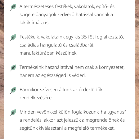
A természeteses festékek, vakolatok, építő- és
szigetelőanyagok kedvező hatással vannak a
lakóklímára is.
Festékeik, vakolataink egy kis 35 főt foglalkoztató,
családias hangulatú és családbarát
manufaktúrában készülnek.
Termékeink használatával nem csak a környezetet,
hanem az egészséged is véded.
Bármikor szívesen állunk az érdeklődők
rendelkezésére.
Minden vevőnkkel külön foglalkozunk, ha „gyanús”
a rendelés, akkor azt jelezzük a megrendelőnek és
segítünk kiválasztani a megfelelő termékeket.