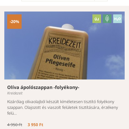
-20%
Olíva ápolószappan -folyékony-
Kreidezeit
Kizárólag olívaolajból készült kíméletesen tisztító folyékony
szappan. Olajozott és viaszolt felületek tisztítására, érzékeny
felü…
4 950 Ft
3 950 Ft