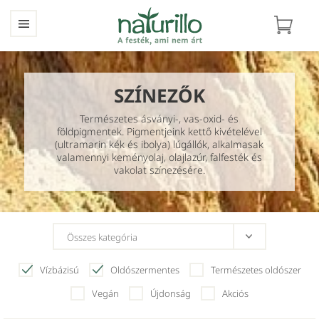
SZÍNEZŐK
Természetes ásványi-, vas-oxid- és
földpigmentek. Pigmentjeink kettő kivételével
(ultramarin kék és ibolya) lúgállók, alkalmasak
valamennyi keményolaj, olajlazúr, falfesték és
vakolat színezésére.
Vízbázisú
Oldószermentes
Természetes oldószer
Vegán
Újdonság
Akciós