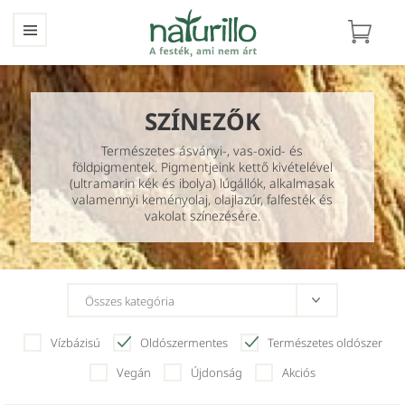
SZÍNEZŐK
Természetes ásványi-, vas-oxid- és
földpigmentek. Pigmentjeink kettő kivételével
(ultramarin kék és ibolya) lúgállók, alkalmasak
valamennyi keményolaj, olajlazúr, falfesték és
vakolat színezésére.
Vízbázisú
Oldószermentes
Természetes oldószer
Vegán
Újdonság
Akciós