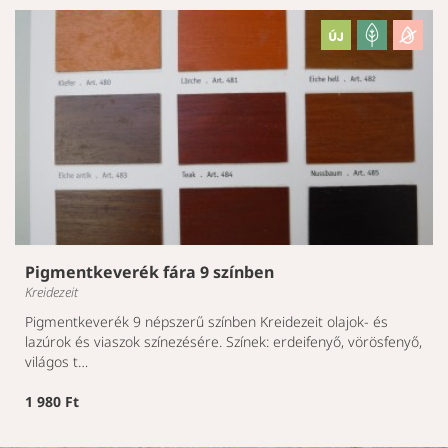
Pigmentkeverék fára 9 színben
Kreidezeit
Pigmentkeverék 9 népszerű színben Kreidezeit olajok- és
lazúrok és viaszok színezésére. Színek: erdeifenyő, vörösfenyő,
világos t…
1 980 Ft