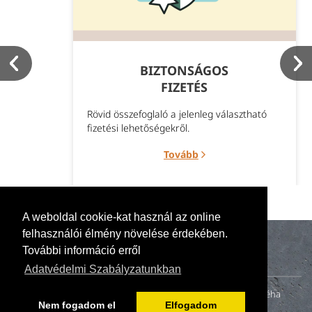
BIZTONSÁGOS
FIZETÉS
Rövid összefoglaló a jelenleg választható
fizetési lehetőségekről.
Tovább
A weboldal cookie-kat használ az online
felhasználói élmény növelése érdekében.
További információ erről
Adatvédelmi Szabályzatunkban
A naturillo.hu mögött egy kis családi vállalkozás (anya, apa és néha
Nem fogadom el
Elfogadom
gyerekek) tevékenykedik. 2000-ben fiatal házasként otthonunk