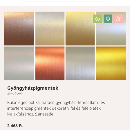
Gyöngyházpigmentek
Kreidezeit
Különleges optikai hatású gyöngyház- fémcsillám- és
interferenciapigmentek dekoratív fal és fafelöletek
kialakításához. Színezetle…
2 468 Ft