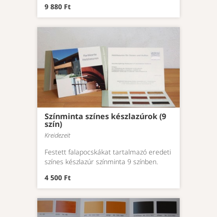
9 880 Ft
Színminta színes készlazúrok (9
szín)
Kreidezeit
Festett falapocskákat tartalmazó eredeti
színes készlazúr színminta 9 színben.
4 500 Ft