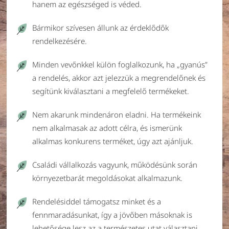
hanem az egészséged is véded.
Bármikor szívesen állunk az érdeklődők
rendelkezésére.
Minden vevőnkkel külön foglalkozunk, ha „gyanús”
a rendelés, akkor azt jelezzük a megrendelőnek és
segítünk kiválasztani a megfelelő termékeket.
Nem akarunk mindenáron eladni. Ha termékeink
nem alkalmasak az adott célra, és ismerünk
alkalmas konkurens terméket, úgy azt ajánljuk.
Családi vállalkozás vagyunk, működésünk során
környezetbarát megoldásokat alkalmazunk.
Rendelésiddel támogatsz minket és a
fennmaradásunkat, így a jövőben másoknak is
lehetősége lesz az a természetes utat választani.