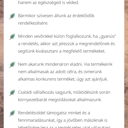
hanem az egészséged is véded.
Bármikor szívesen állunk az érdeklődők
rendelkezésére.
Minden vevőnkkel külön foglalkozunk, ha „gyanús”
a rendelés, akkor azt jelezzük a megrendelőnek és
segítünk kiválasztani a megfelelő termékeket.
Nem akarunk mindenáron eladni. Ha termékeink
nem alkalmasak az adott célra, és ismerünk
alkalmas konkurens terméket, úgy azt ajánljuk.
Családi vállalkozás vagyunk, működésünk során
környezetbarát megoldásokat alkalmazunk.
Rendelésiddel támogatsz minket és a
fennmaradásunkat, így a jövőben másoknak is
lehetősége lesz az a természetes utat választani.