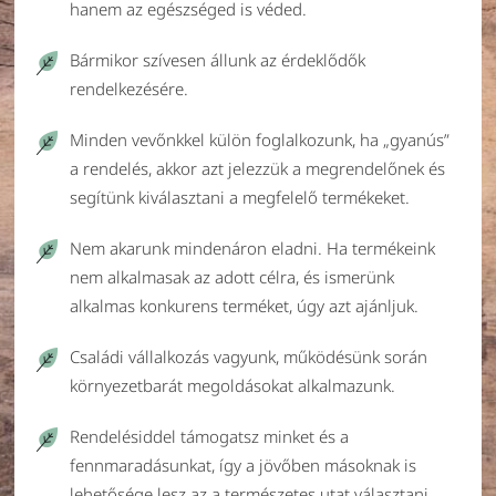
hanem az egészséged is véded.
Bármikor szívesen állunk az érdeklődők
rendelkezésére.
Minden vevőnkkel külön foglalkozunk, ha „gyanús”
a rendelés, akkor azt jelezzük a megrendelőnek és
segítünk kiválasztani a megfelelő termékeket.
Nem akarunk mindenáron eladni. Ha termékeink
nem alkalmasak az adott célra, és ismerünk
alkalmas konkurens terméket, úgy azt ajánljuk.
Családi vállalkozás vagyunk, működésünk során
környezetbarát megoldásokat alkalmazunk.
Rendelésiddel támogatsz minket és a
fennmaradásunkat, így a jövőben másoknak is
lehetősége lesz az a természetes utat választani.