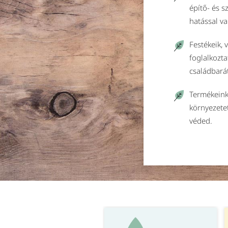
építő- és 
hatással va
Festékeik, 
foglalkozta
családbará
Termékeink
környezete
véded.