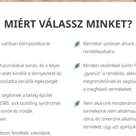
MIÉRT VÁLASSZ MINKET?
 valóban környezetbarát
Bármikor szívesen állunk
rendelkezésére.
használatuk során, és a teljes
Minden vevőnkkel külön f
k alatt kímélik a környezetet és
„gyanús” a rendelés, akkor
pcsolatba kerülők egészségét.
megrendelőnek és segítün
a megfelelő termékeket.
 segítenek a beteg épület
(SBS: sick building syndrome)
Nem akarunk mindenáron
honok és irodák
termékeink nem alkalmasa
ban.
célra, és ismerünk alkal
terméket, úgy azt ajánljuk
eses festékek, vakolatok,