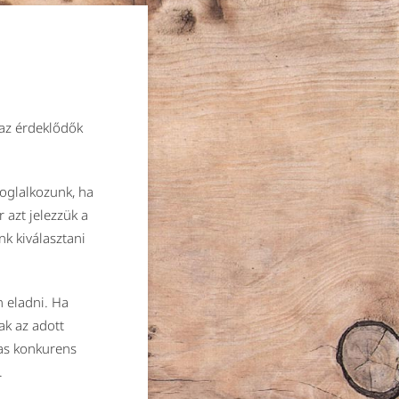
 az érdeklődők
oglalkozunk, ha
 azt jelezzük a
k kiválasztani
 eladni. Ha
k az adott
mas konkurens
.