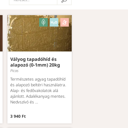
Vályog tapadóhíd és
alapozó (0-1mm) 20kg
Picas
Természetes agyag tapadóhíd
és alapozó beltéri használatra.
Alap- és fedővakolatok alá
ajánlott. Adalékanyag mentes.
Nedvszívó és …
3 940 Ft