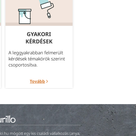
GYAKORI
MEGBÍZHATÓ
KÉRDÉSEK
SZÁLLÍTÁS
A leggyakrabban felmerült
Bővebb információ az
kérdések témakörök szerint
aktuálisan elérhető szállítá
csoportosítva.
módokról.
Tovább
Tovább
llo.hu mögött egy kis családi vállalkozás (anya,