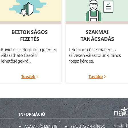
BIZTONSÁGOS
SZAKMAI
FIZETÉS
TANÁCSADÁS
Rövid összefoglaló a jelenleg
Telefonon és e-mailen is
választható fizetési
szívesen válaszolunk, nincs
lehetőségekről.
rossz kérdés.
Tovább
Tovább
INFORMÁCIÓ
A naturi
A VÁSÁRLÁS MENETE
SZÁLLÍTÁS / HATÁRIDŐ