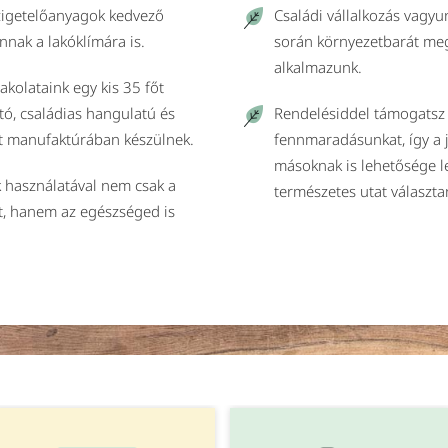
szigetelőanyagok kedvező
Családi vállalkozás vagy
nnak a lakóklímára is.
során környezetbarát me
alkalmazunk.
vakolataink egy kis 35 főt
tó, családias hangulatú és
Rendelésiddel támogatsz 
t manufaktúrában készülnek.
fennmaradásunkat, így a
másoknak is lehetősége l
 használatával nem csak a
természetes utat választa
t, hanem az egészséged is