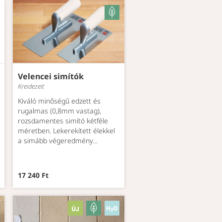
Velencei simítók
Kreidezeit
Kiváló minőségű edzett és
rugalmas (0,8mm vastag),
rozsdamentes simító kétféle
méretben. Lekerekített élekkel
a simább végeredmény…
17 240 Ft