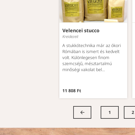
Velencei stucco
Kreidezeit
A stukkótechnika már az ókori
Rómában is ismert és kedvelt
volt. Különlegesen finom
szemcséjű, mésztartalmú
minőségi vakolat bel…
11 808 Ft
1
2