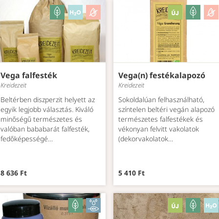
Vega falfesték
Vega(n) festékalapozó
Kreidezeit
Kreidezeit
Beltérben diszperzit helyett az
Sokoldalúan felhasználható,
egyik legjobb választás. Kiváló
színtelen beltéri vegán alapozó
minőségű természetes és
természetes falfestékek és
valóban bababarát falfesték,
vékonyan felvitt vakolatok
fedőképességé…
(dekorvakolatok…
8 636 Ft
5 410 Ft