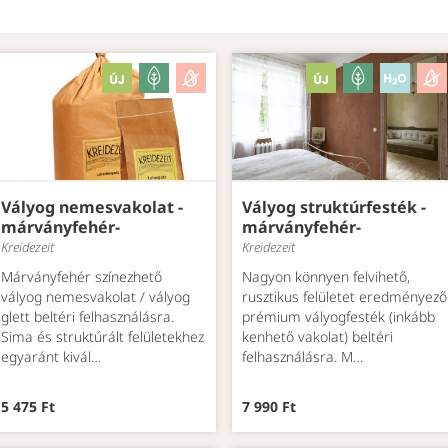
Vályog nemesvakolat -
Vályog struktúrfesték -
márványfehér-
márványfehér-
Kreidezeit
Kreidezeit
Márványfehér színezhető
Nagyon könnyen felvihető,
vályog nemesvakolat / vályog
rusztikus felületet eredményező
glett beltéri felhasználásra.
prémium vályogfesték (inkább
Sima és struktúrált felületekhez
kenhető vakolat) beltéri
egyaránt kivál…
felhasználásra. M…
5 475 Ft
7 990 Ft