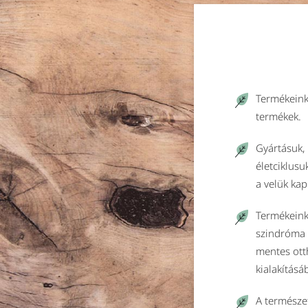
Termékeink
termékek.
Gyártásuk, 
életciklusu
a velük ka
Termékeink
szindróma 
mentes ott
kialakításá
A természet