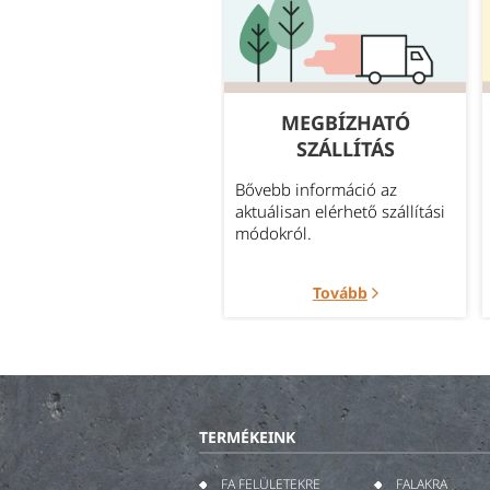
GYAKORI
MEGBÍZHATÓ
KÉRDÉSEK
SZÁLLÍTÁS
leggyakrabban felmerült
Bővebb információ az
rdések témakörök szerint
aktuálisan elérhető szállítási
portosítva.
módokról.
Tovább
Tovább
TERMÉKEINK
FA FELÜLETEKRE
FALAKRA