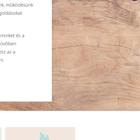
unk, működésünk
goldásokat
minket és a
 jövőben
esz az a
ni.