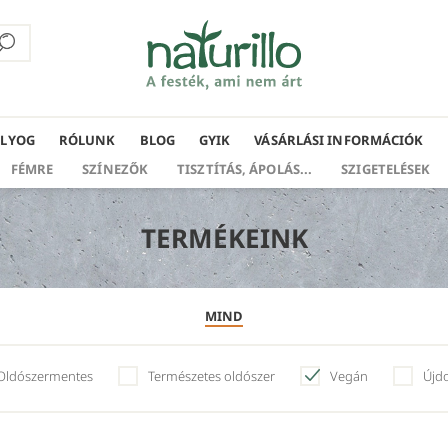
ÁLYOG
RÓLUNK
BLOG
GYIK
VÁSÁRLÁSI INFORMÁCIÓK
FÉMRE
SZÍNEZŐK
TISZTÍTÁS, ÁPOLÁS...
SZIGETELÉSEK
TERMÉKEINK
MIND
Oldószermentes
Természetes oldószer
Vegán
Újd