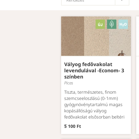
Vályog fedővakolat
levendulával -Econom- 3
színben
Picas
Tiszta, természetes, finom
szemcseeloszlású (0-1mm)
gyógynövénytartalmú magas
kopásállóságú vályog
fedővakolat elsősorban beltéri
…
5 100 Ft