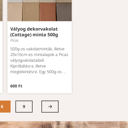
Vályog dekorvakolat
(Cottage) minta 500g
Picas
500g-os vakolatminták, illetve
20x10cm-es mintalapok a Picas
vályogvakolataiból.
Kipróbálásra, illetve
megtekintésre. Egy 500g-os …
600 Ft
8
9