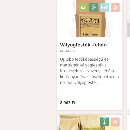
Vályogfesték -fehér-
Kreidezeit
Új, jobb fedőképességű és
mattfehér vályogfesték a
Kreidezeit-től. Növényi fehérje
kötőanyagának köszönhetően a
normál vályogfesté…
8 963 Ft