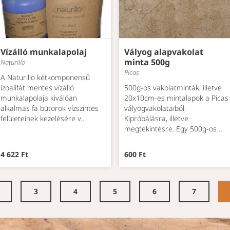
Vízálló munkalapolaj
Vályog alapvakolat
minta 500g
Naturillo
Picas
A Naturillo kétkomponensű
izoalifát mentes vízálló
500g-os vakolatminták, illetve
munkalapolaja kiválóan
20x10cm-es mintalapok a Picas
alkalmas fa bútorok vízszintes
vályogvakolataiból.
felületeinek kezelésére v…
Kipróbálásra, illetve
megtekintésre. Egy 500g-os …
4 622 Ft
600 Ft
3
4
5
6
7