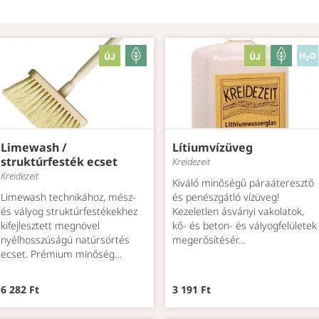
Limewash /
Lítiumvízüveg
struktúrfesték ecset
Kreidezeit
Kreidezeit
Kiváló minőségű páraáteresztő
Limewash technikához, mész-
és penészgátló vízüveg!
és vályog struktúrfestékekhez
Kezeletlen ásványi vakolatok,
kifejlesztett megnövel
kő- és beton- és vályogfelületek
nyélhosszúságú natúrsörtés
megerősítésér…
ecset. Prémium minőség…
6 282 Ft
3 191 Ft