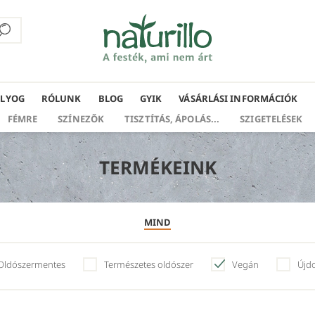
ÁLYOG
RÓLUNK
BLOG
GYIK
VÁSÁRLÁSI INFORMÁCIÓK
FÉMRE
SZÍNEZŐK
TISZTÍTÁS, ÁPOLÁS...
SZIGETELÉSEK
TERMÉKEINK
MIND
Oldószermentes
Természetes oldószer
Vegán
Újd