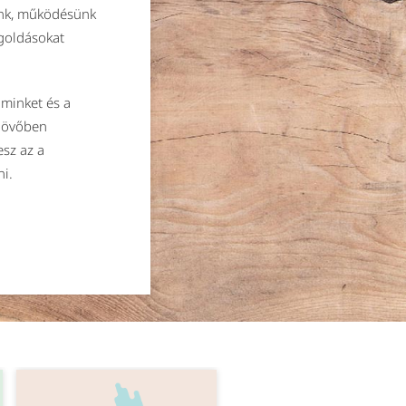
unk, működésünk
goldásokat
minket és a
 jövőben
esz az a
ni.