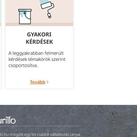
GYAKORI
MEGBÍZHATÓ
KÉRDÉSEK
SZÁLLÍTÁS
A leggyakrabban felmerült
Bővebb információ az
kérdések témakörök szerint
aktuálisan elérhető szállítá
csoportosítva.
módokról.
Tovább
Tovább
llo.hu mögött egy kis családi vállalkozás (anya,