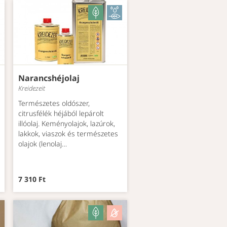
Narancshéjolaj
Kreidezeit
Természetes oldószer,
citrusfélék héjából lepárolt
illóolaj. Keményolajok, lazúrok,
lakkok, viaszok és természetes
olajok (lenolaj…
7 310 Ft