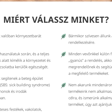
MIÉRT VÁLASSZ MINKET?
 valóban környezetbarát
Bármikor szívesen állunk
rendelkezésére.
használatuk során, és a teljes
Minden vevőnkkel külön f
k alatt kímélik a környezetet és
„gyanús” a rendelés, akkor
pcsolatba kerülők egészségét.
megrendelőnek és segítün
a megfelelő termékeket.
 segítenek a beteg épület
(SBS: sick building syndrome)
Nem akarunk mindenáron
honok és irodák
termékeink nem alkalmasa
ban.
célra, és ismerünk alkal
terméket, úgy azt ajánljuk
eses festékek, vakolatok,