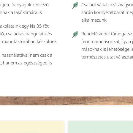
szigetelőanyagok kedvező
Családi vállalkozás vagy
nnak a lakóklímára is.
során környezetbarát me
alkalmazunk.
vakolataink egy kis 35 főt
tó, családias hangulatú és
Rendelésiddel támogatsz 
t manufaktúrában készülnek.
fennmaradásunkat, így a
másoknak is lehetősége l
 használatával nem csak a
természetes utat választa
t, hanem az egészséged is