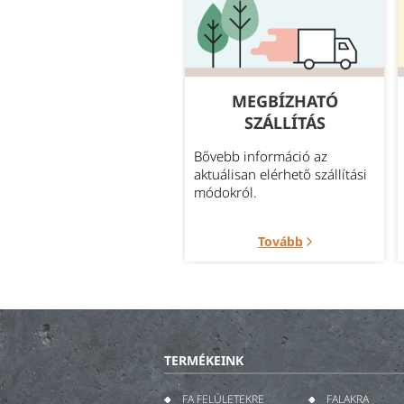
GYAKORI
MEGBÍZHATÓ
KÉRDÉSEK
SZÁLLÍTÁS
leggyakrabban felmerült
Bővebb információ az
rdések témakörök szerint
aktuálisan elérhető szállítási
portosítva.
módokról.
Tovább
Tovább
TERMÉKEINK
FA FELÜLETEKRE
FALAKRA