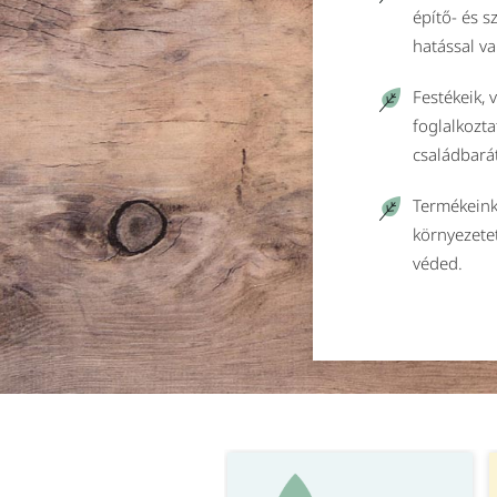
építő- és 
hatással va
Festékeik, 
foglalkozta
családbará
Termékeink
környezete
véded.