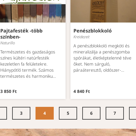
Pajtafesték -több
Penészblokkoló
színben-
Kreidezeit
Naturillo
A penészblokkoló megköti és
Természetes és gazdaságos
mineralizálja a penészgomba
színes kültéri natúrfesték
spórákat, életképtelenné téve
kezeletlen fa felületekre.
őket. Nem sárguló,
Hiánypótló termék. Számos
páraáteresztő, oldószer-…
természetes és harmoniku…
3 850 Ft
4 840 Ft
3
4
5
6
7