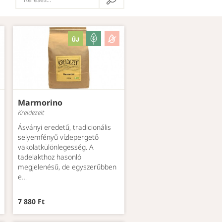
Marmorino
Kreidezeit
Ásványi eredetű, tradicionális
selyemfényű vízlepergető
vakolatkülönlegesség. A
tadelakthoz hasonló
megjelenésű, de egyszerűbben
e…
7 880 Ft