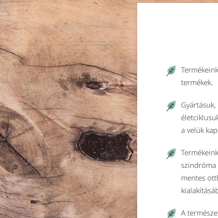
Termékeink
termékek.
Gyártásuk, 
életciklusu
a velük ka
Termékeink
szindróma 
mentes ott
kialakításá
A természet