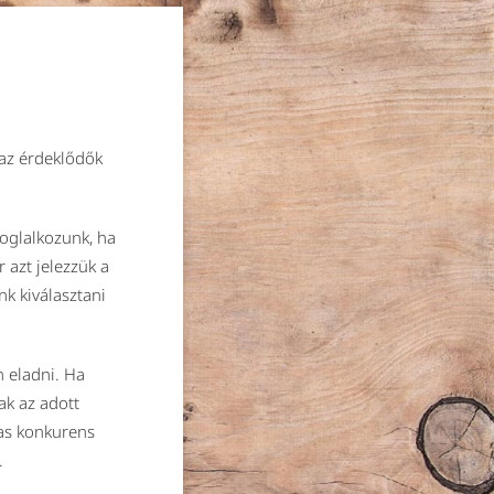
 az érdeklődők
oglalkozunk, ha
 azt jelezzük a
k kiválasztani
 eladni. Ha
k az adott
mas konkurens
.