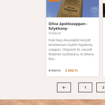
Olíva ápolószappan -
folyékony-
Kreidezeit
Kizárólag olívaolajból készült
kíméletesen tisztító folyékony
szappan. Olajozott és viaszolt
felületek tisztítására, érzékeny
felü…
4 950 Ft
3 950 Ft
1
2