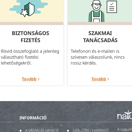
BIZTONSÁGOS
SZAKMAI
FIZETÉS
TANÁCSADÁS
Rövid összefoglaló a jelenleg
Telefonon és e-mailen is
választható fizetési
szívesen válaszolunk, nincs
lehetőségekről.
rossz kérdés.
Tovább
Tovább
INFORMÁCIÓ
A naturi
A VÁSÁRLÁS MENETE
SZÁLLÍTÁS / HATÁRIDŐ