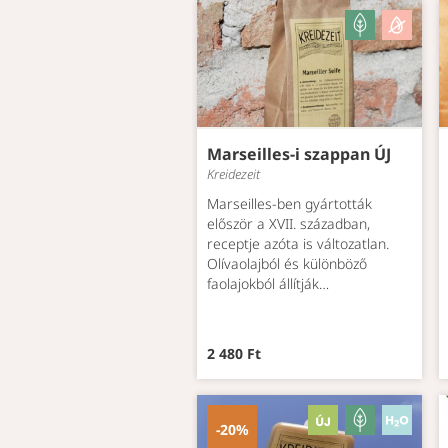
Marseilles-i szappan ÚJ
Kreidezeit
Marseilles-ben gyártották
először a XVII. században,
receptje azóta is változatlan.
Olívaolajból és különböző
faolajokból állítják…
2 480 Ft
-20%