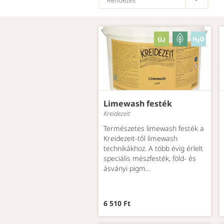
Limewash festék
Kreidezeit
Természetes limewash festék a
Kreidezeit-től limewash
technikákhoz. A több évig érlelt
speciális mészfesték, föld- és
ásványi pigm…
6 510 Ft