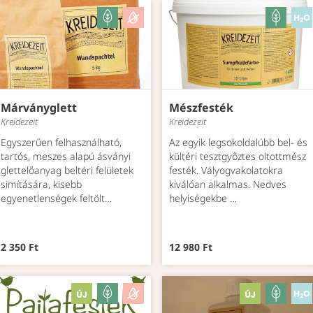
Márványglett
Mészfesték
Kreidezeit
Kreidezeit
Egyszerűen felhasználható,
Az egyik legsokoldalúbb bel- és
tartós, meszes alapú ásványi
kültéri tesztgyőztes oltottmész
glettelőanyag beltéri felületek
festék. Vályogvakolatokra
simítására, kisebb
kiválóan alkalmas. Nedves
egyenetlenségek feltölt…
helyiségekbe …
2 350 Ft
12 980 Ft