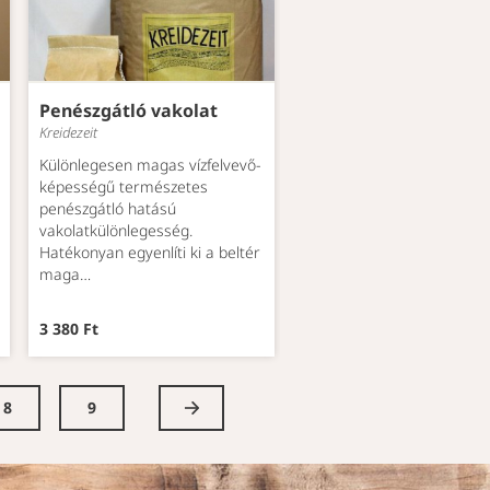
Penészgátló vakolat
Kreidezeit
Különlegesen magas vízfelvevő-
képességű természetes
penészgátló hatású
vakolatkülönlegesség.
Hatékonyan egyenlíti ki a beltér
maga…
3 380 Ft
8
9