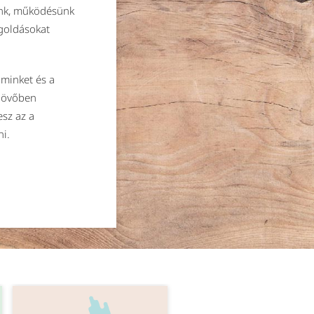
unk, működésünk
goldásokat
minket és a
 jövőben
esz az a
ni.