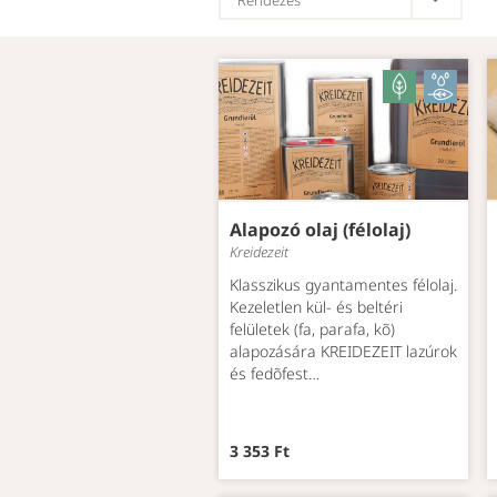
Alapozó olaj (félolaj)
Kreidezeit
Klasszikus gyantamentes félolaj.
Kezeletlen kül- és beltéri
felületek (fa, parafa, kõ)
alapozására KREIDEZEIT lazúrok
és fedõfest…
3 353 Ft