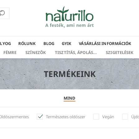
ÁLYOG
RÓLUNK
BLOG
GYIK
VÁSÁRLÁSI INFORMÁCIÓK
FÉMRE
SZÍNEZŐK
TISZTÍTÁS, ÁPOLÁS...
SZIGETELÉSEK
TERMÉKEINK
MIND
Oldószermentes
Természetes oldószer
Vegán
Újd