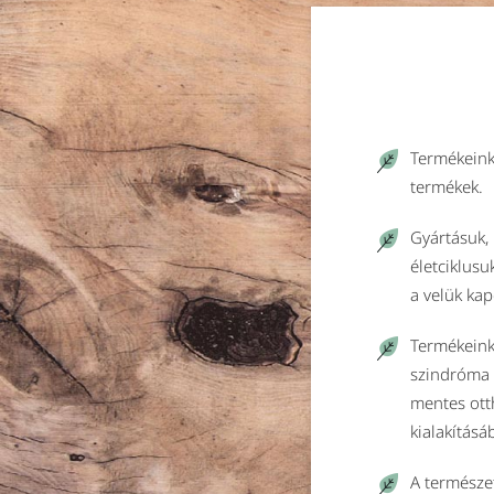
Termékeink
termékek.
Gyártásuk, 
életciklusu
a velük ka
Termékeink
szindróma 
mentes ott
kialakításá
A természet