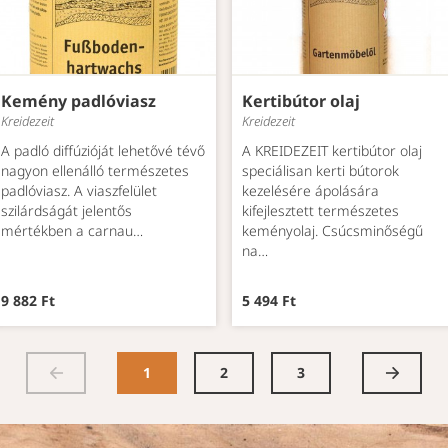
Kemény padlóviasz
Kertibútor olaj
Kreidezeit
Kreidezeit
A padló diffúzióját lehetővé tévő
A KREIDEZEIT kertibútor olaj
nagyon ellenálló természetes
speciálisan kerti bútorok
padlóviasz. A viaszfelület
kezelésére ápolására
szilárdságát jelentős
kifejlesztett természetes
mértékben a carnau…
keményolaj. Csúcsminőségű
na…
9 882 Ft
5 494 Ft
1
2
3