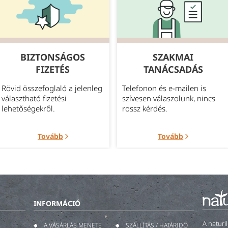
BIZTONSÁGOS
SZAKMAI
FIZETÉS
TANÁCSADÁS
Rövid összefoglaló a jelenleg
Telefonon és e-mailen is
választható fizetési
szívesen válaszolunk, nincs
lehetőségekről.
rossz kérdés.
Tovább
Tovább
INFORMÁCIÓ
A naturi
A VÁSÁRLÁS MENETE
SZÁLLÍTÁS / HATÁRIDŐ