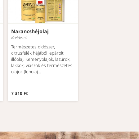
Narancshéjolaj
Kreidezeit
Természetes oldószer,
citrusfélék héjából lepárolt
illóolaj. Keményolajok, lazúrok,
lakkok, viaszok és természetes
olajok (lenolaj…
7 310 Ft