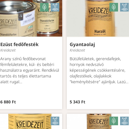
Ezüst fedőfesték
Gyantaolaj
Kreidezeit
Kreidezeit
Arany színű fedőbevonat
Bütüfelületek, gerendafejek,
fémfelületekre, kül- és beltéri
hornyok nedvszívó
használatra egyaránt. Rendkívül
képességének csökkentésére,
tartós és teljes élettartama
olajfestékek, olajlakkok
alatt rugal…
"keményítésére" ajánljuk. Lazú…
6 880 Ft
5 343 Ft