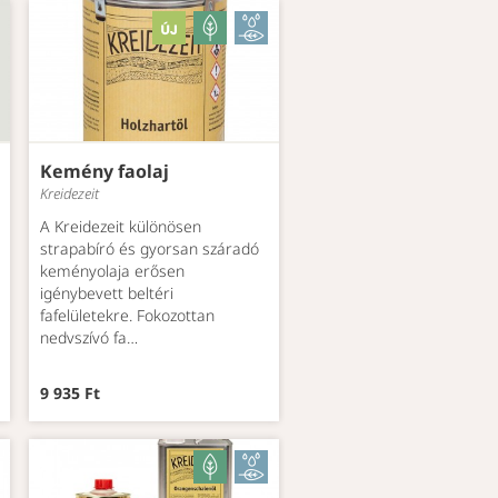
Kemény faolaj
Kreidezeit
A Kreidezeit különösen
strapabíró és gyorsan száradó
keményolaja erősen
igénybevett beltéri
fafelületekre. Fokozottan
nedvszívó fa…
9 935 Ft