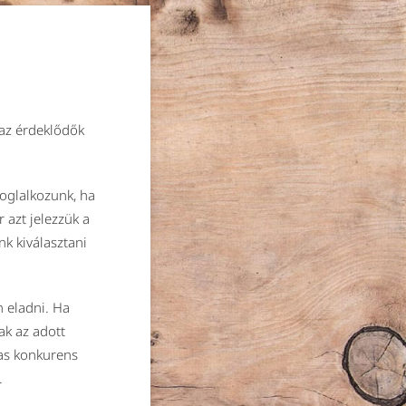
 az érdeklődők
oglalkozunk, ha
 azt jelezzük a
k kiválasztani
 eladni. Ha
k az adott
mas konkurens
.