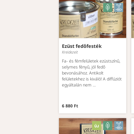
Ezüst fedőfesték
Kreidezeit
Fa- és fémfelületek ezüstszínű,
selymes fényű, jól fedő
bevonásához. Antikolt
felületekhez is kiváló! A diffúziót
egyáltalán nem …
6 880 Ft