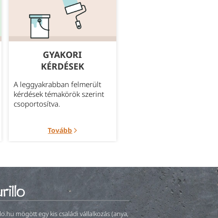
GYAKORI
MEGBÍZHATÓ
KÉRDÉSEK
SZÁLLÍTÁS
A leggyakrabban felmerült
Bővebb információ az
kérdések témakörök szerint
aktuálisan elérhető szállítá
csoportosítva.
módokról.
Tovább
Tovább
llo.hu mögött egy kis családi vállalkozás (anya,