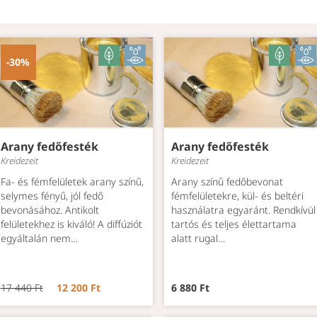
-30%
Arany fedőfesték
Arany fedőfesték
Kreidezeit
Kreidezeit
Fa- és fémfelületek arany színű,
Arany színű fedőbevonat
selymes fényű, jól fedő
fémfelületekre, kül- és beltéri
bevonásához. Antikolt
használatra egyaránt. Rendkívül
felületekhez is kiváló! A diffúziót
tartós és teljes élettartama
egyáltalán nem…
alatt rugal…
17 440 Ft
12 200 Ft
6 880 Ft