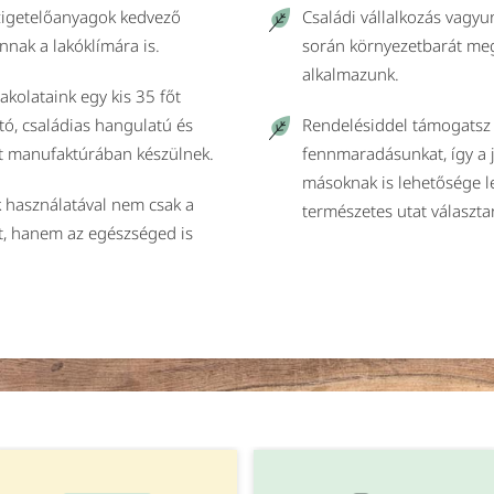
szigetelőanyagok kedvező
Családi vállalkozás vagy
nnak a lakóklímára is.
során környezetbarát me
alkalmazunk.
vakolataink egy kis 35 főt
tó, családias hangulatú és
Rendelésiddel támogatsz 
t manufaktúrában készülnek.
fennmaradásunkat, így a
másoknak is lehetősége l
 használatával nem csak a
természetes utat választa
t, hanem az egészséged is