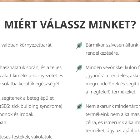
MIÉRT VÁLASSZ MINKET?
 valóban környezetbarát
Bármikor szívesen állunk
rendelkezésére.
használatuk során, és a teljes
Minden vevőnkkel külön f
k alatt kímélik a környezetet és
„gyanús” a rendelés, akkor
pcsolatba kerülők egészségét.
megrendelőnek és segítün
a megfelelő termékeket.
 segítenek a beteg épület
(SBS: sick building syndrome)
Nem akarunk mindenáron
honok és irodák
termékeink nem alkalmasa
ban.
célra, és ismerünk alkal
terméket, úgy azt ajánljuk
eses festékek, vakolatok,