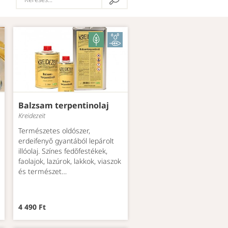
Balzsam terpentinolaj
Kreidezeit
Természetes oldószer,
erdeifenyő gyantából lepárolt
illóolaj. Színes fedőfestékek,
faolajok, lazúrok, lakkok, viaszok
és természet…
4 490 Ft