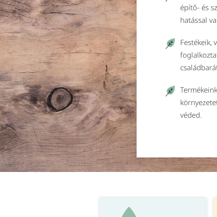
építő- és 
hatással va
Festékeik, 
foglalkozta
családbará
Termékeink
környezete
véded.