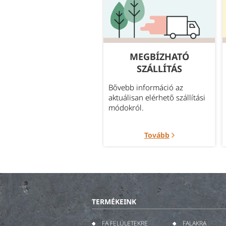
GYAKORI
MEGBÍZHATÓ
KÉRDÉSEK
SZÁLLÍTÁS
leggyakrabban felmerült
Bővebb információ az
rdések témakörök szerint
aktuálisan elérhető szállítási
portosítva.
módokról.
Tovább
Tovább
TERMÉKEINK
FA FELÜLETEKRE
FALAKRA