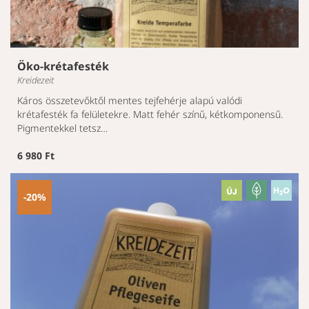
Öko-krétafesték
Kreidezeit
Káros összetevőktől mentes tejfehérje alapú valódi
krétafesték fa felületekre. Matt fehér színű, kétkomponensű.
Pigmentekkel tetsz…
6 980 Ft
-20%