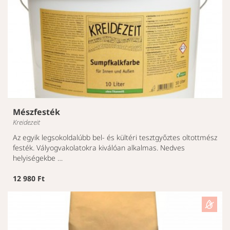
Mészfesték
Kreidezeit
Az egyik legsokoldalúbb bel- és kültéri tesztgyőztes oltottmész
festék. Vályogvakolatokra kiválóan alkalmas. Nedves
helyiségekbe …
12 980 Ft