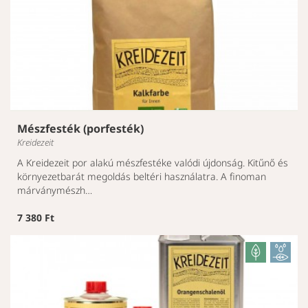
Mészfesték (porfesték)
Kreidezeit
A Kreidezeit por alakú mészfestéke valódi újdonság. Kitűnő és
környezetbarát megoldás beltéri használatra. A finoman
márványmészh…
7 380 Ft