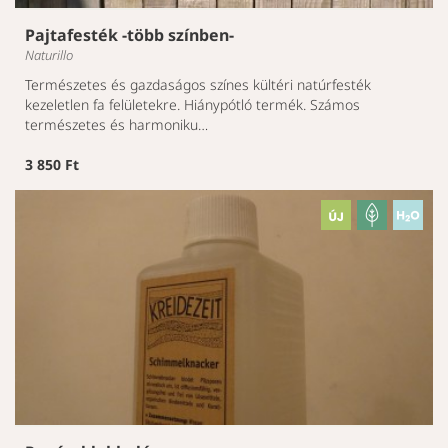
Pajtafesték -több színben-
Naturillo
Természetes és gazdaságos színes kültéri natúrfesték
kezeletlen fa felületekre. Hiánypótló termék. Számos
természetes és harmoniku…
3 850 Ft