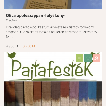
Olíva ápolószappan -folyékony-
Kreidezeit
Kizárólag olívaolajból készült kíméletesen tisztító folyékony
szappan. Olajozott és viaszolt felületek tisztítására, érzékeny
felü…
4 950 Ft
3 950 Ft