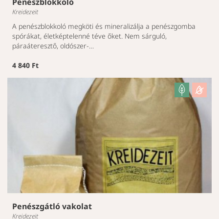
Penészblokkoló
Kreidezeit
A penészblokkoló megköti és mineralizálja a penészgomba
spórákat, életképtelenné téve őket. Nem sárguló,
páraáteresztő, oldószer-…
4 840 Ft
Penészgátló vakolat
Kreidezeit