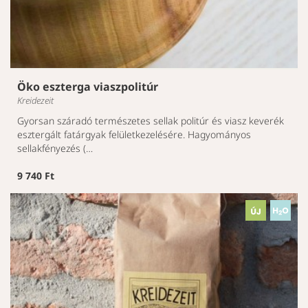
Öko eszterga viaszpolitúr
Kreidezeit
Gyorsan száradó természetes sellak politúr és viasz keverék
esztergált fatárgyak felületkezelésére. Hagyományos
sellakfényezés (…
9 740 Ft