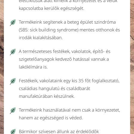
életciklusuk alatt kímélik a környezetet és a velük
kapcsolatba kerülők egészségét.
Termékeink segítenek a beteg épület szindróma
(SBS: sick building syndrome) mentes otthonok és
irodák kialakításában.
A természeteses festékek, vakolatok, építő- és
szigetelőanyagok kedvező hatással vannak a
lakóklímára is.
Festékeik, vakolataink egy kis 35 főt foglalkoztató,
családias hangulatú és családbarát
manufaktúrában készülnek.
Termékeink használatával nem csak a környezetet,
hanem az egészséged is véded.
Bármikor szívesen állunk az érdeklődők