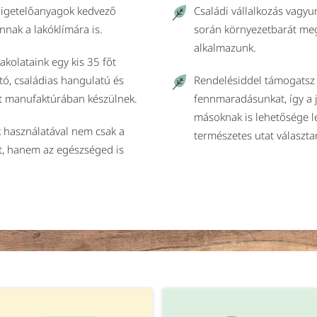
szigetelőanyagok kedvező
Családi vállalkozás vagy
nnak a lakóklímára is.
során környezetbarát me
alkalmazunk.
vakolataink egy kis 35 főt
tó, családias hangulatú és
Rendelésiddel támogatsz 
t manufaktúrában készülnek.
fennmaradásunkat, így a
másoknak is lehetősége l
 használatával nem csak a
természetes utat választa
t, hanem az egészséged is