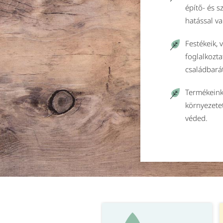
építő- és 
hatással va
Festékeik, 
foglalkozta
családbará
Termékeink
környezete
véded.