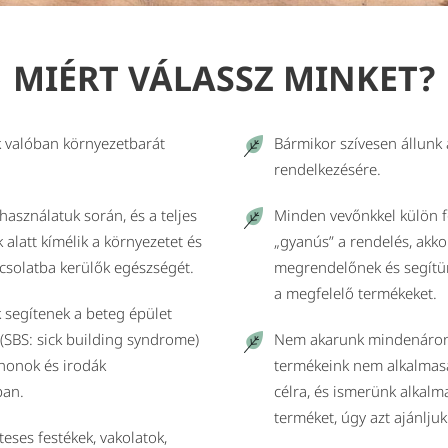
MIÉRT VÁLASSZ MINKET?
 valóban környezetbarát
Bármikor szívesen állunk
rendelkezésére.
használatuk során, és a teljes
Minden vevőnkkel külön f
k alatt kímélik a környezetet és
„gyanús” a rendelés, akkor
pcsolatba kerülők egészségét.
megrendelőnek és segítün
a megfelelő termékeket.
 segítenek a beteg épület
(SBS: sick building syndrome)
Nem akarunk mindenáron
honok és irodák
termékeink nem alkalmasa
ban.
célra, és ismerünk alkal
terméket, úgy azt ajánljuk
eses festékek, vakolatok,