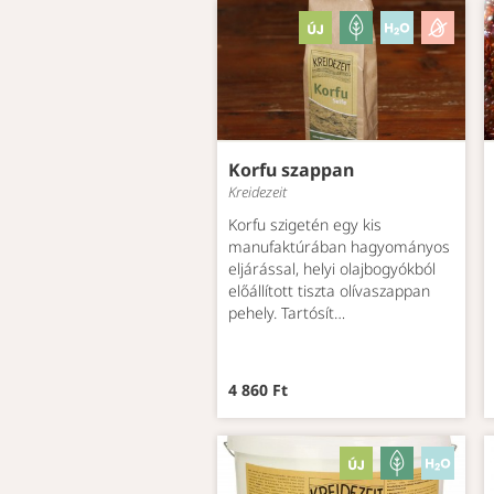
Korfu szappan
Kreidezeit
Korfu szigetén egy kis
manufaktúrában hagyományos
eljárással, helyi olajbogyókból
előállított tiszta olívaszappan
pehely. Tartósít…
4 860 Ft