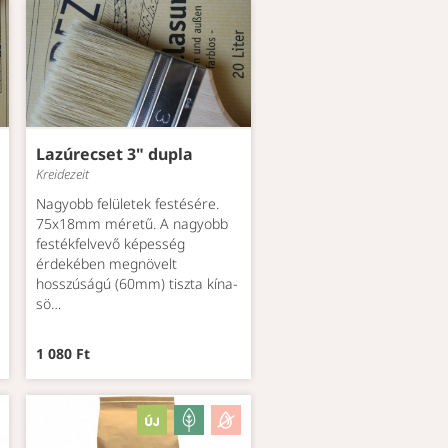
Lazúrecset 3" dupla
Kreidezeit
Nagyobb felületek festésére.
75x18mm méretű. A nagyobb
festékfelvevő képesség
érdekében megnövelt
hosszúságú (60mm) tiszta kína-
sö…
1 080 Ft