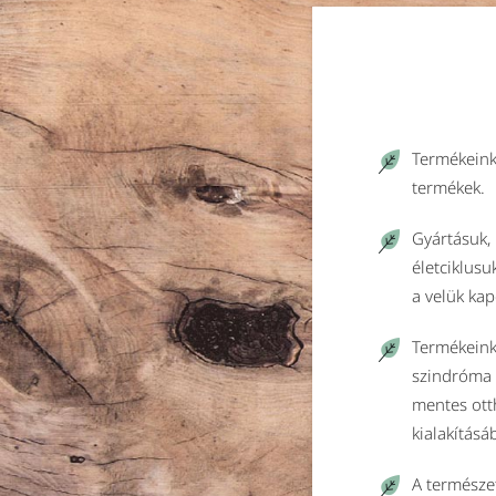
Termékeink
termékek.
Gyártásuk, 
életciklusu
a velük ka
Termékeink
szindróma 
mentes ott
kialakításá
A természet