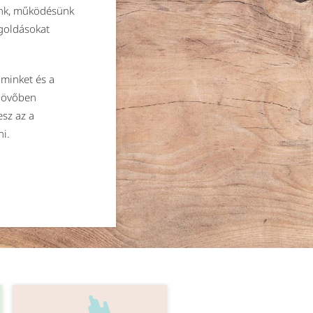
unk, működésünk
goldásokat
minket és a
 jövőben
esz az a
ni.