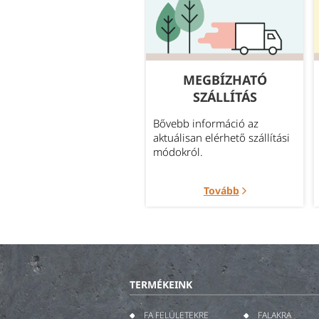
GYAKORI
MEGBÍZHATÓ
KÉRDÉSEK
SZÁLLÍTÁS
leggyakrabban felmerült
Bővebb információ az
rdések témakörök szerint
aktuálisan elérhető szállítási
portosítva.
módokról.
Tovább
Tovább
TERMÉKEINK
FA FELÜLETEKRE
FALAKRA