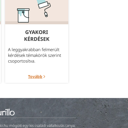
GYAKORI
MEGBÍZHATÓ
KÉRDÉSEK
SZÁLLÍTÁS
A leggyakrabban felmerült
Bővebb információ az
kérdések témakörök szerint
aktuálisan elérhető szállítá
csoportosítva.
módokról.
Tovább
Tovább
llo.hu mögött egy kis családi vállalkozás (anya,