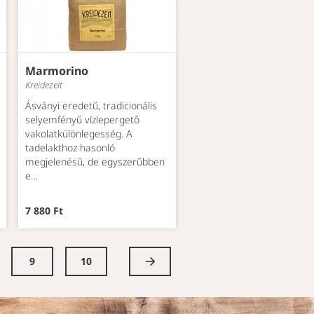
Marmorino
Kreidezeit
Ásványi eredetű, tradicionális
selyemfényű vízlepergető
vakolatkülönlegesség. A
tadelakthoz hasonló
megjelenésű, de egyszerűbben
e…
7 880 Ft
9
10