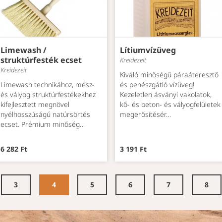
Limewash /
Lítiumvízüveg
struktúrfesték ecset
Kreidezeit
Kreidezeit
Kiváló minőségű páraáteresztő
Limewash technikához, mész-
és penészgátló vízüveg!
és vályog struktúrfestékekhez
Kezeletlen ásványi vakolatok,
kifejlesztett megnövel
kő- és beton- és vályogfelületek
nyélhosszúságú natúrsörtés
megerősítésér…
ecset. Prémium minőség…
6 282 Ft
3 191 Ft
3
4
5
6
7
8