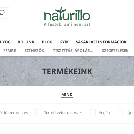
ÁLYOG
RÓLUNK
BLOG
GYIK
VÁSÁRLÁSI INFORMÁCIÓK
FÉMRE
SZÍNEZŐK
TISZTÍTÁS, ÁPOLÁS...
SZIGETELÉSEK
TERMÉKEINK
MIND
Oldószermentes
Természetes oldószer
Vegán
Újd