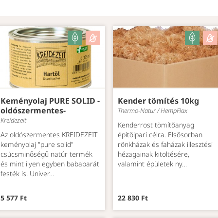
Keményolaj PURE SOLID -
Kender tömítés 10kg
oldószermentes-
Thermo-Natur / HempFlax
Kreidezeit
Kenderrost tömítőanyag
Az oldószermentes KREIDEZEIT
építőipari célra. Elsősorban
keményolaj "pure solid"
rönkházak és faházak illesztési
csúcsminőségű natúr termék
hézagainak kitöltésére,
és mint ilyen egyben bababarát
valamint épületek ny…
festék is. Univer…
5 577 Ft
22 830 Ft