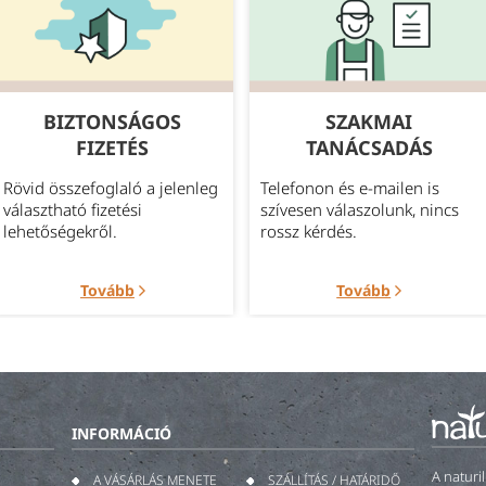
BIZTONSÁGOS
SZAKMAI
FIZETÉS
TANÁCSADÁS
Rövid összefoglaló a jelenleg
Telefonon és e-mailen is
választható fizetési
szívesen válaszolunk, nincs
lehetőségekről.
rossz kérdés.
Tovább
Tovább
INFORMÁCIÓ
A naturi
A VÁSÁRLÁS MENETE
SZÁLLÍTÁS / HATÁRIDŐ