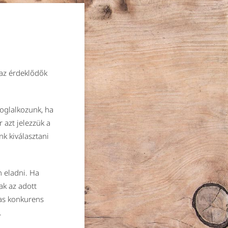
 az érdeklődők
oglalkozunk, ha
 azt jelezzük a
k kiválasztani
 eladni. Ha
k az adott
mas konkurens
.