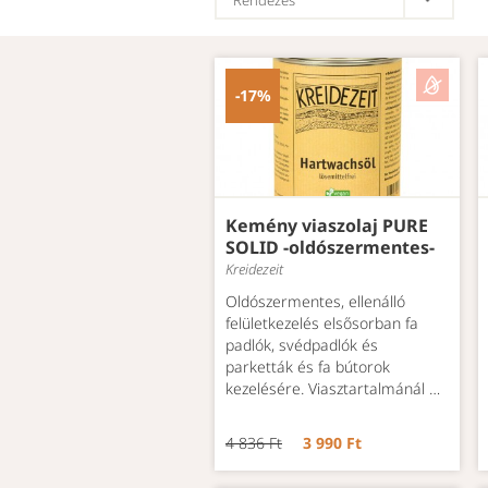
-17%
Kemény viaszolaj PURE
SOLID -oldószermentes-
Kreidezeit
Oldószermentes, ellenálló
felületkezelés elsősorban fa
padlók, svédpadlók és
parketták és fa bútorok
kezelésére. Viasztartalmánál …
4 836 Ft
3 990 Ft