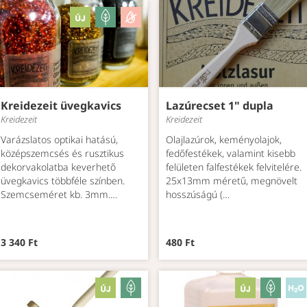
Kreidezeit üvegkavics
Lazúrecset 1" dupla
Kreidezeit
Kreidezeit
Varázslatos optikai hatású,
Olajlazúrok, keményolajok,
középszemcsés és rusztikus
fedőfestékek, valamint kisebb
dekorvakolatba keverhető
felületen falfestékek felvitelére.
üvegkavics többféle színben.
25x13mm méretű, megnövelt
Szemcseméret kb. 3mm.…
hosszúságú (…
3 340 Ft
480 Ft