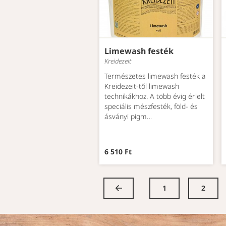
Limewash festék
Kreidezeit
Természetes limewash festék a
Kreidezeit-től limewash
technikákhoz. A több évig érlelt
speciális mészfesték, föld- és
ásványi pigm…
6 510 Ft
1
2