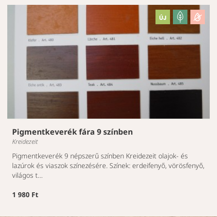
Pigmentkeverék fára 9 színben
Kreidezeit
Pigmentkeverék 9 népszerű színben Kreidezeit olajok- és
lazúrok és viaszok színezésére. Színek: erdeifenyő, vörösfenyő,
világos t…
1 980 Ft