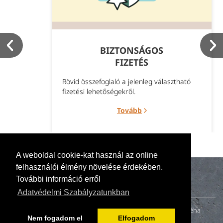
BIZTONSÁGOS
FIZETÉS
Rövid összefoglaló a jelenleg választható
fizetési lehetőségekről.
Tovább
A weboldal cookie-kat használ az online
felhasználói élmény növelése érdekében.
További információ erről
Adatvédelmi Szabályzatunkban
A naturillo.hu mögött egy kis családi vállalkozás (anya, apa és néha
Nem fogadom el
Elfogadom
gyerekek) tevékenykedik. 2000-ben fiatal házasként otthonunk