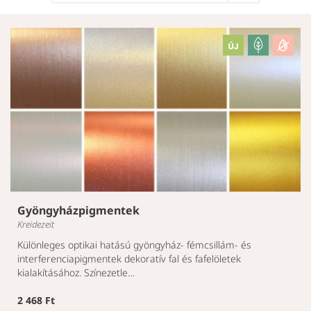
Gyöngyházpigmentek
Kreidezeit
Különleges optikai hatású gyöngyház- fémcsillám- és
interferenciapigmentek dekoratív fal és fafelöletek
kialakításához. Színezetle…
2 468 Ft