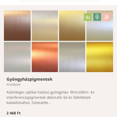
Gyöngyházpigmentek
Kreidezeit
Különleges optikai hatású gyöngyház- fémcsillám- és
interferenciapigmentek dekoratív fal és fafelöletek
kialakításához. Színezetle…
2 468 Ft