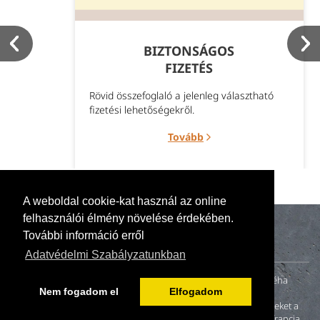
BIZTONSÁGOS
FIZETÉS
Rövid összefoglaló a jelenleg választható
fizetési lehetőségekről.
Tovább
A weboldal cookie-kat használ az online
felhasználói élmény növelése érdekében.
További információ erről
Adatvédelmi Szabályzatunkban
A naturillo.hu mögött egy kis családi vállalkozás (anya, apa és néha
Nem fogadom el
Elfogadom
gyerekek) tevékenykedik. 2000-ben fiatal házasként otthonunk
felújításakor nem találtunk környezetbarát és egészséges festékeket a
magyar piacon. A neten fellelt és megkeresett német, angol és francia