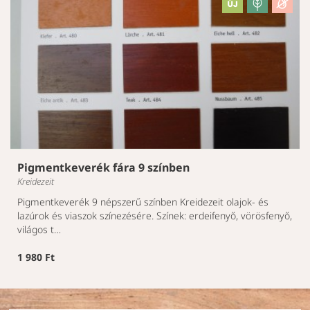
Pigmentkeverék fára 9 színben
Kreidezeit
Pigmentkeverék 9 népszerű színben Kreidezeit olajok- és
lazúrok és viaszok színezésére. Színek: erdeifenyő, vörösfenyő,
világos t…
1 980 Ft