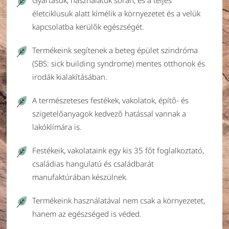
Gyártásuk, használatuk során, és a teljes
életciklusuk alatt kímélik a környezetet és a velük
kapcsolatba kerülők egészségét.
Termékeink segítenek a beteg épület szindróma
(SBS: sick building syndrome) mentes otthonok és
irodák kialakításában.
A természeteses festékek, vakolatok, építő- és
szigetelőanyagok kedvező hatással vannak a
lakóklímára is.
Festékeik, vakolataink egy kis 35 főt foglalkoztató,
családias hangulatú és családbarát
manufaktúrában készülnek.
Termékeink használatával nem csak a környezetet,
hanem az egészséged is véded.